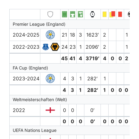
Premier League (England)
2024-2025
21
18
3
1623′
2
1 (0)
2022-2023
24
23
1
2096′
2
1 (0)
45
41
4
3719′
4
0
0
2 (0)
FA Cup (England)
2023-2024
4
3
1
282′
1
4
3
1
282′
1
0
0
0 (0)
Weltmeisterschaften (Welt)
2022
0
0
0′
0
0
0
0′
0
0
0
0 (0)
UEFA Nations League