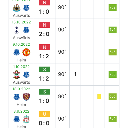
N
90`
7.2
1:0
Auswärts
15.10.2022
N
90`
7.2
2:0
Auswärts
9.10.2022
N
90`
6.5
1:2
Heim
1.10.2022
S
90`
1
7.5
1:2
Auswärts
18.9.2022
S
90`
6.6
1:0
Heim
3.9.2022
U
90`
6.9
0:0
Heim