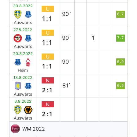
30.8.2022
U
90`
6.7
1:1
Auswärts
27.8.2022
U
90`
1
7.7
1:1
Auswärts
20.8.2022
U
90`
6.9
1:1
Heim
13.8.2022
N
81`
6.9
2:1
Auswärts
6.8.2022
N
2:1
Auswärts
WM 2022