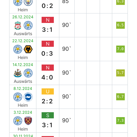
85`
6.3
0:2
Heim
26.12.2024
N
90`
6.5
3:1
Auswärts
22.12.2024
N
90`
7.0
0:3
Heim
14.12.2024
N
90`
5.7
4:0
Auswärts
8.12.2024
U
90`
6.7
2:2
Heim
3.12.2024
S
90`
7.3
3:1
Heim
30.11.2024