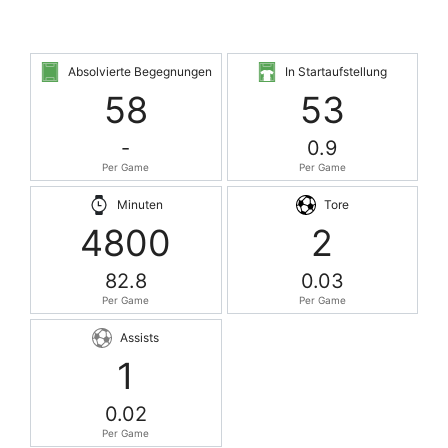
Absolvierte Begegnungen
In Startaufstellung
58
53
-
0.9
Per Game
Per Game
Minuten
Tore
4800
2
82.8
0.03
Per Game
Per Game
Assists
1
0.02
Per Game