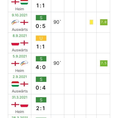
1:1
Heim
9.10.2021
S
90`
7.0
0:5
Auswärts
8.9.2021
U
1:1
Auswärts
5.9.2021
S
90`
7.5
4:0
Heim
2.9.2021
S
0:4
Auswärts
31.3.2021
S
2:1
Heim
28.3.2021