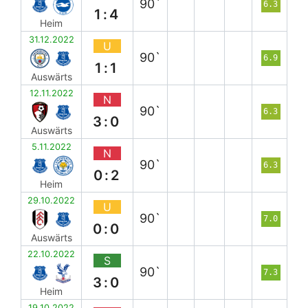
90`
6.3
1:4
Heim
31.12.2022
U
90`
6.9
1:1
Auswärts
12.11.2022
N
90`
6.3
3:0
Auswärts
5.11.2022
N
90`
6.3
0:2
Heim
29.10.2022
U
90`
7.0
0:0
Auswärts
22.10.2022
S
90`
7.3
3:0
Heim
19.10.2022