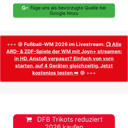
Füge uns als bevorzugte Quelle bei
Google hinzu
+++ 🔴
Fußball-WM 2026 im Livestream:
📺 Alle
ARD- & ZDF-Spiele der WM mit Joyn+ streamen:
in HD, Anstoß verpasst? Einfach von vorn
starten, auf 4 Geräten gleichzeitig. Jetzt
kostenlos testen ➡️
🔴 +++
DFB Trikots reduziert
2026 kaufen