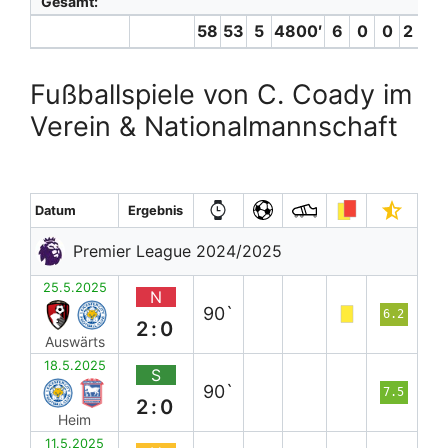
Gesamt:
58
53
5
4800′
6
0
0
2 (0)
Fußballspiele von C. Coady im
Verein & Nationalmannschaft
Datum
Ergebnis
Premier League 2024/2025
25.5.2025
N
90`
6.2
2:0
Auswärts
18.5.2025
S
90`
7.5
2:0
Heim
11.5.2025