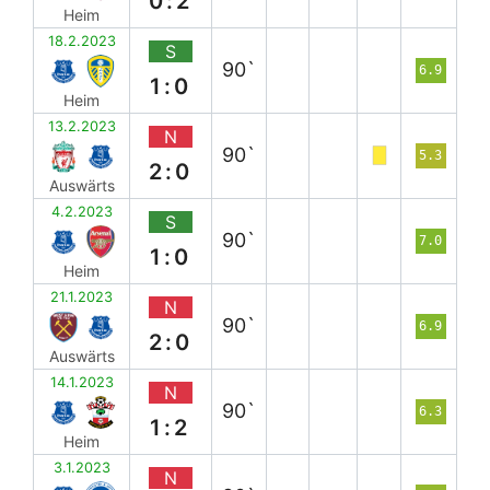
0:2
Heim
18.2.2023
S
90`
6.9
1:0
Heim
13.2.2023
N
90`
5.3
2:0
Auswärts
4.2.2023
S
90`
7.0
1:0
Heim
21.1.2023
N
90`
6.9
2:0
Auswärts
14.1.2023
N
90`
6.3
1:2
Heim
3.1.2023
N