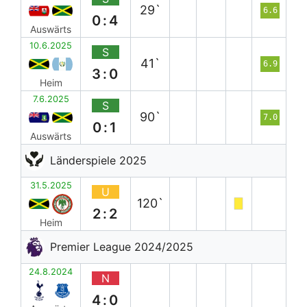
29`
6.6
0:4
Auswärts
10.6.2025
S
41`
6.9
3:0
Heim
7.6.2025
S
90`
7.0
0:1
Auswärts
Länderspiele 2025
31.5.2025
U
120`
2:2
Heim
Premier League 2024/2025
24.8.2024
N
4:0