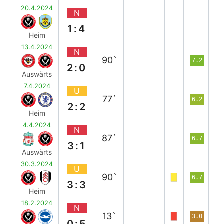
20.4.2024
N
1:4
Heim
13.4.2024
N
90`
7.2
2:0
Auswärts
7.4.2024
U
77`
6.2
2:2
Heim
4.4.2024
N
87`
6.7
3:1
Auswärts
30.3.2024
U
90`
6.7
3:3
Heim
18.2.2024
N
13`
3.0
0:5