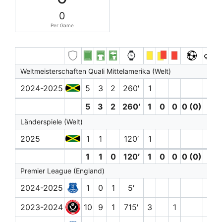
0
Per Game
Weltmeisterschaften Quali Mittelamerika (Welt)
2024-2025
5
3
2
260′
1
5
3
2
260′
1
0
0
0 (0)
0
Länderspiele (Welt)
2025
1
1
120′
1
1
1
0
120′
1
0
0
0 (0)
0
Premier League (England)
2024-2025
1
0
1
5′
2023-2024
10
9
1
715′
3
1