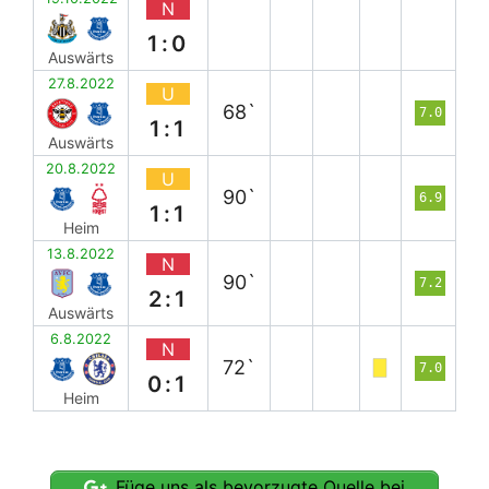
N
1:0
Auswärts
27.8.2022
U
68`
7.0
1:1
Auswärts
20.8.2022
U
90`
6.9
1:1
Heim
13.8.2022
N
90`
7.2
2:1
Auswärts
6.8.2022
N
72`
7.0
0:1
Heim
Füge uns als bevorzugte Quelle bei