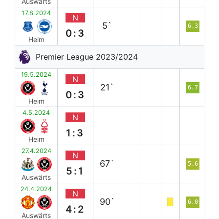
Auswärts
17.8.2024
N
5`
6.3
0:3
Heim
Premier League 2023/2024
19.5.2024
N
21`
6.7
0:3
Heim
4.5.2024
N
1:3
Heim
27.4.2024
N
67`
5.6
5:1
Auswärts
24.4.2024
N
90`
6.0
4:2
Auswärts