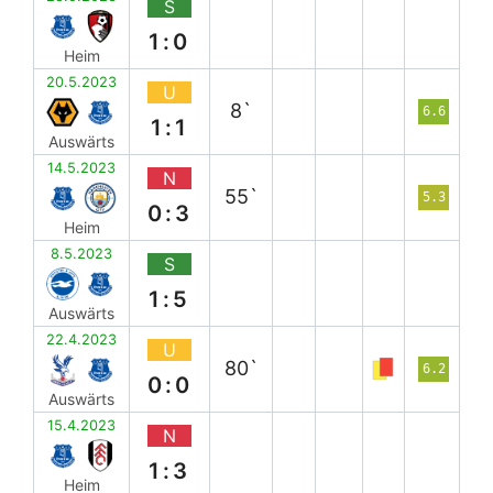
S
1:0
Heim
20.5.2023
U
8`
6.6
1:1
Auswärts
14.5.2023
N
55`
5.3
0:3
Heim
8.5.2023
S
1:5
Auswärts
22.4.2023
U
80`
6.2
0:0
Auswärts
15.4.2023
N
1:3
Heim