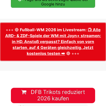
Google hinzu
+++ 🔴
Fußball-WM 2026 im Livestream:
📺 Alle
ARD- & ZDF-Spiele der WM mit Joyn+ streamen:
in HD, Anstoß verpasst? Einfach von vorn
starten, auf 4 Geräten gleichzeitig. Jetzt
kostenlos testen ➡️
🔴 +++
DFB Trikots reduziert
2026 kaufen