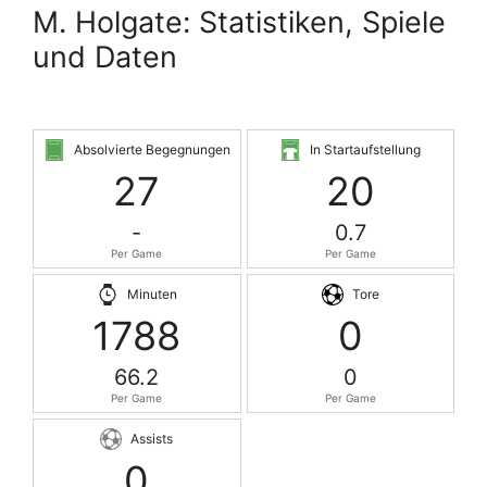
M. Holgate: Statistiken, Spiele
und Daten
Absolvierte Begegnungen
In Startaufstellung
27
20
-
0.7
Per Game
Per Game
Minuten
Tore
1788
0
66.2
0
Per Game
Per Game
Assists
0