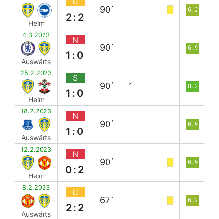
U
90`
6.2
2:2
Heim
4.3.2023
N
90`
6.9
1:0
Auswärts
25.2.2023
S
90`
1
8.2
1:0
Heim
18.2.2023
N
90`
6.9
1:0
Auswärts
12.2.2023
N
90`
6.9
0:2
Heim
8.2.2023
U
67`
6.2
2:2
Auswärts