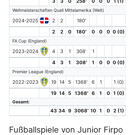
3
3
0
258′
0
0
0
1 (1)
0
Weltmeisterschaften Quali Mittelamerika (Welt)
2024-2025
2
2
180′
1
2
2
0
180′
0
0
0
0 (0)
1
FA Cup (England)
2023-2024
4
3
1
308′
1
4
3
1
308′
1
0
0
0 (0)
0
Premier League (England)
2022-2023
19
14
5
1368′
6
1
1 (0)
1
19
14
5
1368′
6
1
0
1 (0)
1
Gesamt:
43
34
9
3068′
10
1
0
2 (1)
4
Fußballspiele von Junior Firpo