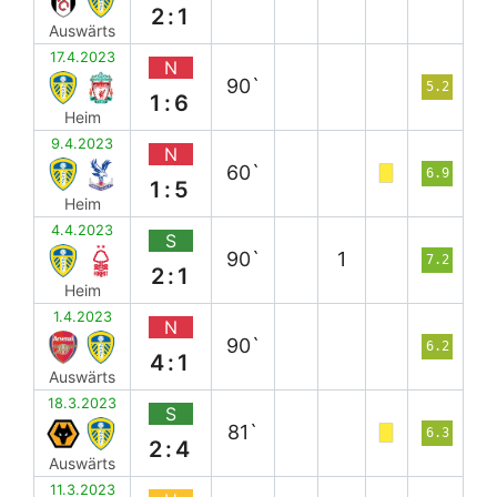
2:1
Auswärts
17.4.2023
N
90`
5.2
1:6
Heim
9.4.2023
N
60`
6.9
1:5
Heim
4.4.2023
S
90`
1
7.2
2:1
Heim
1.4.2023
N
90`
6.2
4:1
Auswärts
18.3.2023
S
81`
6.3
2:4
Auswärts
11.3.2023