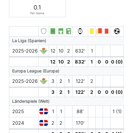
0.1
Per Game
La Liga (Spanien)
2025-2026
12
10
2
832′
1
1
12
10
2
832′
1
0
0
0 (0)
1
Europa League (Europa)
2025-2026
3
2
1
122′
2
1
3
2
1
122′
2
0
0
0 (0)
1
Länderspiele (Welt)
2025
1
1
88′
1 (1)
2024
2
2
170′