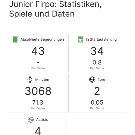
Junior Firpo: Statistiken,
Spiele und Daten
Absolvierte Begegnungen
In Startaufstellung
43
34
-
0.8
Per Game
Per Game
Minuten
Tore
3068
2
71.3
0.05
Per Game
Per Game
Assists
4