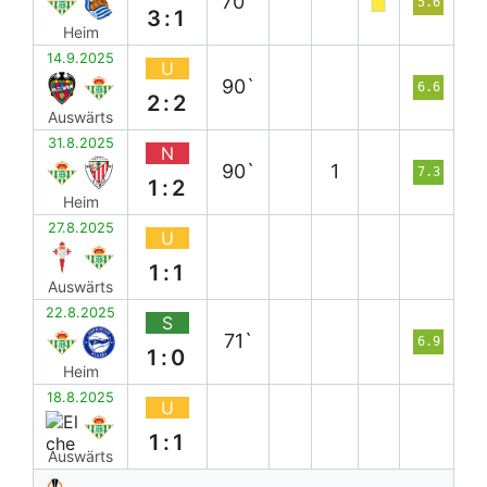
70`
5.6
3:1
Heim
14.9.2025
U
90`
6.6
2:2
Auswärts
31.8.2025
N
90`
1
7.3
1:2
Heim
27.8.2025
U
1:1
Auswärts
22.8.2025
S
71`
6.9
1:0
Heim
18.8.2025
U
1:1
Auswärts