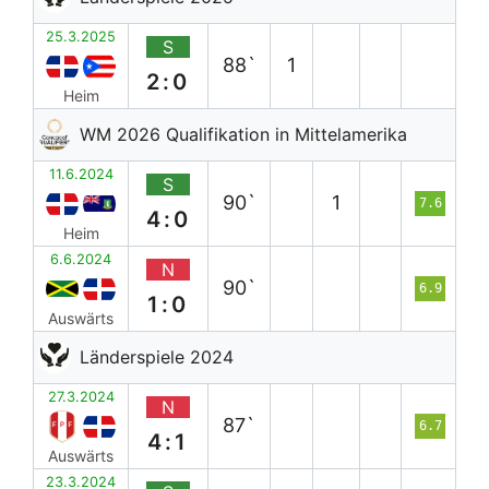
25.3.2025
S
88`
1
2:0
Heim
WM 2026 Qualifikation in Mittelamerika
11.6.2024
S
90`
1
7.6
4:0
Heim
6.6.2024
N
90`
6.9
1:0
Auswärts
Länderspiele 2024
27.3.2024
N
87`
6.7
4:1
Auswärts
23.3.2024