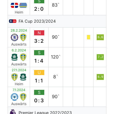
S
83`
2:0
Heim
FA Cup 2023/2024
28.2.2024
N
90`
6.6
3:2
Auswärts
6.2.2024
S
120`
7.2
1:4
Auswärts
27.1.2024
U
8`
6.9
1:1
Heim
7.1.2024
S
90`
0:3
Auswärts
Premier League 2022/2023