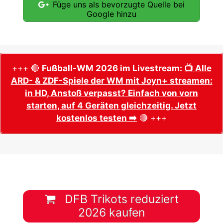
Füge uns als bevorzugte Quelle bei
Google hinzu
+++ 🔴
Fußball-WM 2026 im Livestream:
📺 Alle
ARD- & ZDF-Spiele der WM mit Joyn+ streamen:
in HD, Anstoß verpasst? Einfach von vorn
starten, auf 4 Geräten gleichzeitig. Jetzt
kostenlos testen ➡️
🔴 +++
DFB Trikots reduziert
2026 kaufen