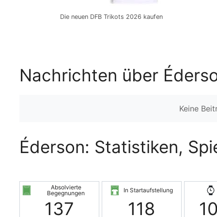
Die neuen DFB Trikots 2026 kaufen
Nachrichten über Éders
Keine Bei
Éderson: Statistiken, Sp
Absolvierte
In Startaufstellung
Begegnungen
137
118
1