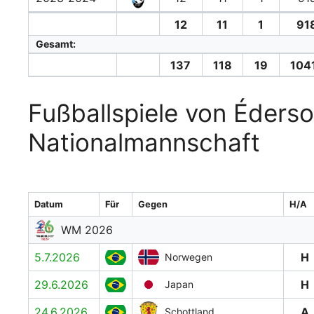
12
11
1
91
Gesamt:
137
118
19
104
Fußballspiele von Éderso
Nationalmannschaft
Datum
Für
Gegen
H/A
WM 2026
5.7.2026
H
Norwegen
29.6.2026
H
Japan
24.6.2026
A
Schottland