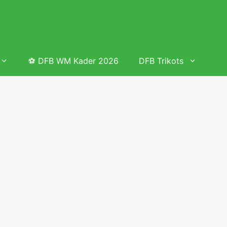
⚽ DFB WM Kader 2026
DFB Trikots
 & Tabelle
Frauenfußball heute
Deutschland Frauen Fußball Nationalmannschaft
 & Tabelle
Deutschland Frauen Länderspiele 2026 – DFB Spielplan
2026
lplan &
Deutschland Frauen Länderspiele 2025 – DFB Spielplan
2025
lplan &
Deutsche Frauen Nationalmannschaft DFB Kader 2025 &
Erfolge
elplan &