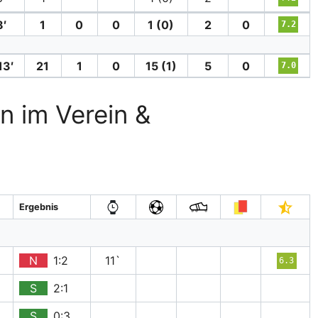
8′
1
0
0
1 (0)
2
0
7.2
13′
21
1
0
15 (1)
5
0
7.0
n im Verein &
Ergebnis
N
1:2
11`
6.3
S
2:1
S
0:3