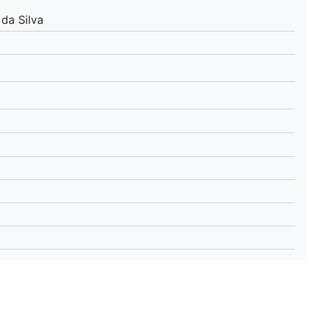
da Silva
lplan Excel – kostenlos
 automatisch ausfüllen