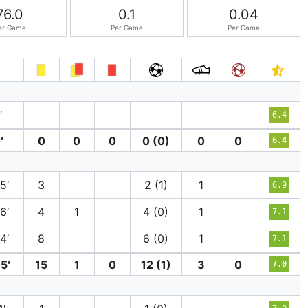
76.0
0.1
0.04
er Game
Per Game
Per Game
′
6.4
′
0
0
0
0 (0)
0
0
6.4
5′
3
2 (1)
1
6.9
6′
4
1
4 (0)
1
7.1
4′
8
6 (0)
1
7.1
5′
15
1
0
12 (1)
3
0
7.0