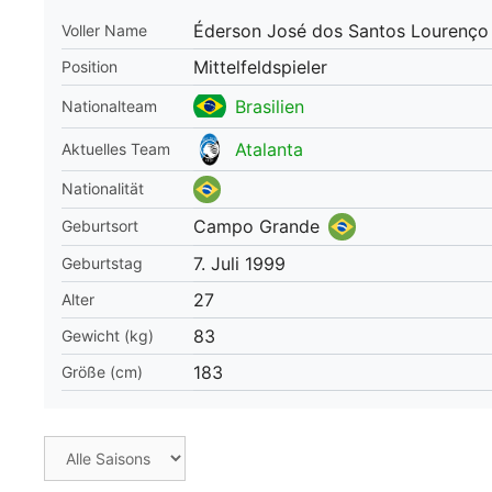
Éderson José dos Santos Lourenço 
Voller Name
WM 2026 Spie
downloaden &
Mittelfeldspieler
Position
Brasilien
Nationalteam
Atalanta
Aktuelles Team
Nationalität
Campo Grande
Geburtsort
7. Juli 1999
Geburtstag
27
Alter
83
Gewicht (kg)
183
Größe (cm)