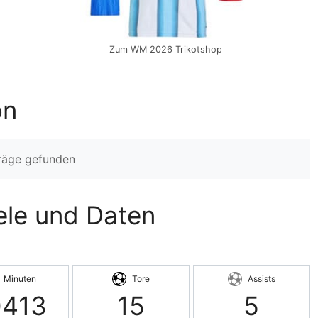
Zum WM 2026 Trikotshop
on
träge gefunden
iele und Daten
Minuten
Tore
Assists
0413
15
5