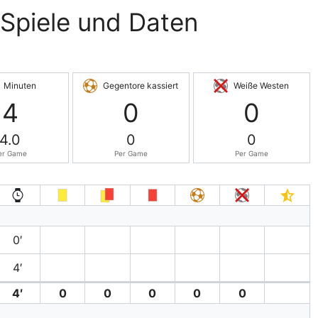
, Spiele und Daten
Minuten
Gegentore kassiert
Weiße Westen
4
0
0
4.0
0
0
er Game
Per Game
Per Game
0′
4′
4′
0
0
0
0
0