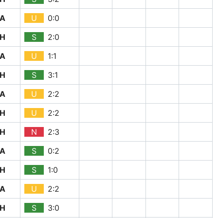
A
U
0:0
H
S
2:0
A
U
1:1
H
S
3:1
A
U
2:2
H
U
2:2
H
N
2:3
A
S
0:2
H
S
1:0
A
U
2:2
H
S
3:0