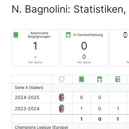
N. Bagnolini: Statistiken
Absolvierte
In Startaufstellung
Begegnungen
1
0
-
0
Per Game
Per Game
P
Serie A (Italien)
2024-2025
0
0
2023-2024
1
0
1
1
0
1
Champions League (Europa)