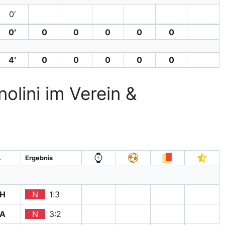
0′
0′
0
0
0
0
0
4′
0
0
0
0
0
olini im Verein &
A
Ergebnis
H
N
1:3
A
N
3:2