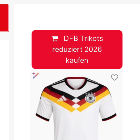
B
plan &
lplan &
DFB Trikots
reduziert 2026
lplan &
kaufen
 & Tabelle
 & Tabelle
 & Tabelle
 & Tabelle