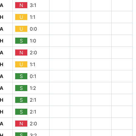
A
N
3:1
H
U
1:1
A
U
0:0
H
S
1:0
A
N
2:0
H
U
1:1
A
S
0:1
A
S
1:2
H
S
2:1
H
S
2:1
A
N
2:0
H
S
3:2