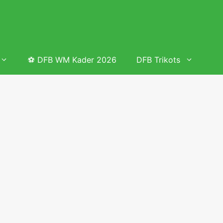
⚽ DFB WM Kader 2026
DFB Trikots
 & Tabelle
Frauenfußball heute
Deutschland Frauen Fußball Nationalmannschaft
 & Tabelle
Deutschland Frauen Länderspiele 2026 – DFB Spielplan
2026
lplan &
Deutschland Frauen Länderspiele 2025 – DFB Spielplan
2025
lplan &
Deutsche Frauen Nationalmannschaft DFB Kader 2025 &
Erfolge
elplan &