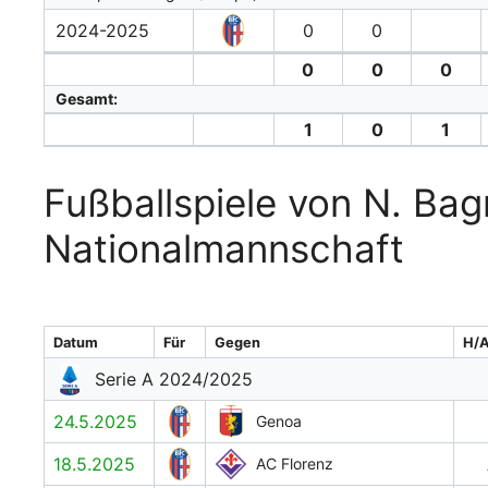
2024-2025
0
0
0
0
0
Gesamt:
1
0
1
Fußballspiele von N. Bagn
Nationalmannschaft
Datum
Für
Gegen
H/
Serie A 2024/2025
24.5.2025
Genoa
18.5.2025
AC Florenz