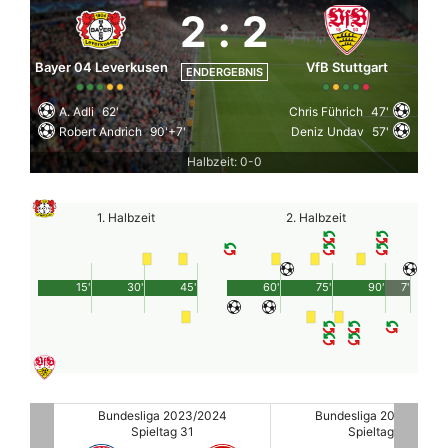
2
:
2
Bayer 04 Leverkusen
VfB Stuttgart
ENDERGEBNIS
A. Adli
62'
Chris Führich
47'
Robert Andrich
90'+7'
Deniz Undav
57'
Halbzeit: 0-0
1. Halbzeit
2. Halbzeit
15'
30'
45'
60'
75'
90'
7'
24
Bundesliga 2023/2024
Bundesliga 2023/2024
Spieltag 31
Spieltag 31