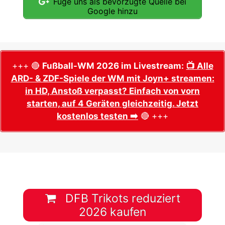
Füge uns als bevorzugte Quelle bei
Google hinzu
+++ 🔴
Fußball-WM 2026 im Livestream:
📺 Alle
ARD- & ZDF-Spiele der WM mit Joyn+ streamen:
in HD, Anstoß verpasst? Einfach von vorn
starten, auf 4 Geräten gleichzeitig. Jetzt
kostenlos testen ➡️
🔴 +++
DFB Trikots reduziert
2026 kaufen