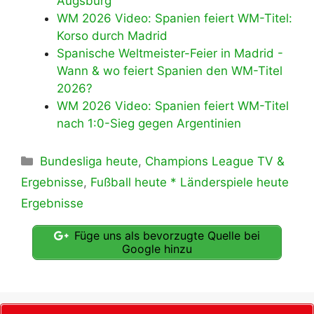
Augsburg
WM 2026 Video: Spanien feiert WM-Titel:
Korso durch Madrid
Spanische Weltmeister-Feier in Madrid -
Wann & wo feiert Spanien den WM-Titel
2026?
WM 2026 Video: Spanien feiert WM-Titel
nach 1:0-Sieg gegen Argentinien
Kategorien
Bundesliga heute
,
Champions League TV &
Ergebnisse
,
Fußball heute * Länderspiele heute
Ergebnisse
Füge uns als bevorzugte Quelle bei
Google hinzu