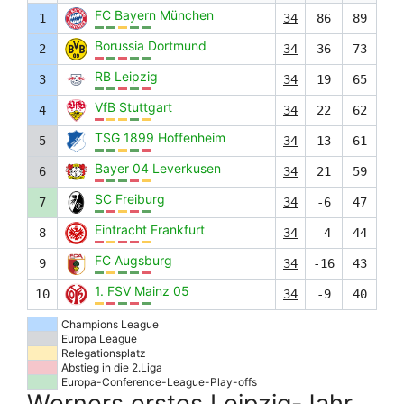
FC Bayern München
1
34
86
89
Borussia Dortmund
2
34
36
73
RB Leipzig
3
34
19
65
VfB Stuttgart
4
34
22
62
TSG 1899 Hoffenheim
5
34
13
61
Bayer 04 Leverkusen
6
34
21
59
SC Freiburg
7
34
-6
47
Eintracht Frankfurt
8
34
-4
44
FC Augsburg
9
34
-16
43
1. FSV Mainz 05
10
34
-9
40
Champions League
Europa League
Relegationsplatz
Abstieg in die 2.Liga
Europa-Conference-League-Play-offs
Werners erstes Leipzig-Jahr