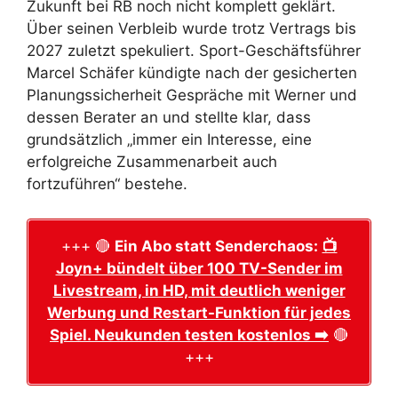
Zukunft bei RB noch nicht komplett geklärt.
Über seinen Verbleib wurde trotz Vertrags bis
2027 zuletzt spekuliert. Sport-Geschäftsführer
Marcel Schäfer kündigte nach der gesicherten
Planungssicherheit Gespräche mit Werner und
dessen Berater an und stellte klar, dass
grundsätzlich „immer ein Interesse, eine
erfolgreiche Zusammenarbeit auch
fortzuführen“ bestehe.
+++ 🔴
Ein Abo statt Senderchaos:
📺
Joyn+ bündelt über 100 TV-Sender im
Livestream, in HD, mit deutlich weniger
Werbung und Restart-Funktion für jedes
Spiel. Neukunden testen kostenlos ➡️
🔴
+++