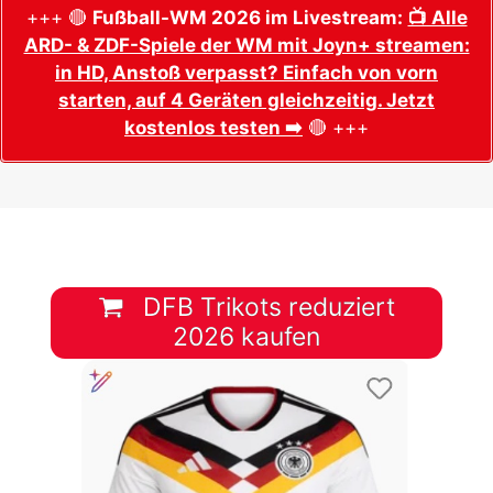
+++ 🔴
Fußball-WM 2026 im Livestream:
📺 Alle
ARD- & ZDF-Spiele der WM mit Joyn+ streamen:
in HD, Anstoß verpasst? Einfach von vorn
starten, auf 4 Geräten gleichzeitig. Jetzt
kostenlos testen ➡️
🔴 +++
DFB Trikots reduziert
2026 kaufen