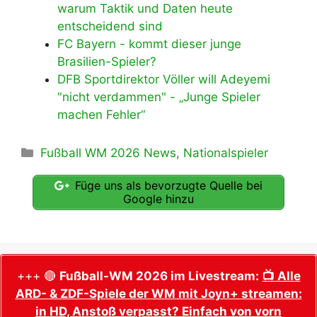
warum Taktik und Daten heute
entscheidend sind
FC Bayern - kommt dieser junge
Brasilien-Spieler?
DFB Sportdirektor Völler will Adeyemi
"nicht verdammen" - „Junge Spieler
machen Fehler“
Kategorien
Fußball WM 2026 News
,
Nationalspieler
Füge uns als bevorzugte Quelle bei
Google hinzu
+++ 🔴
Fußball-WM 2026 im Livestream:
📺 Alle
ARD- & ZDF-Spiele der WM mit Joyn+ streamen:
in HD, Anstoß verpasst? Einfach von vorn