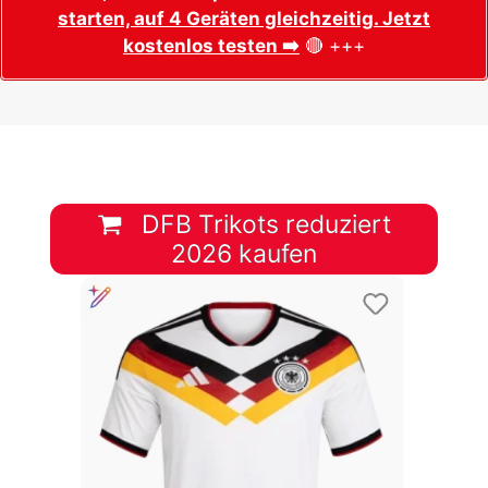
starten, auf 4 Geräten gleichzeitig. Jetzt
kostenlos testen ➡️
🔴 +++
DFB Trikots reduziert
2026 kaufen