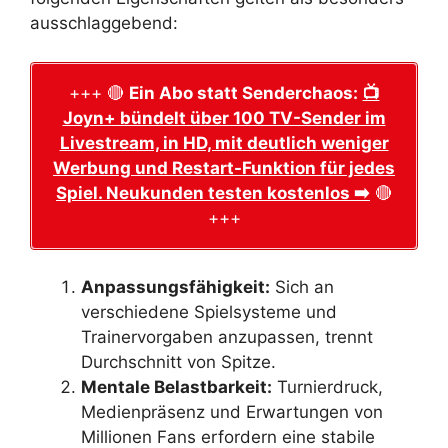
ausschlaggebend:
+++ 🔴
Ein Abo statt Senderchaos:
📺
Joyn+ bündelt über 100 TV-Sender im
Livestream, in HD, mit deutlich weniger
Werbung und Restart-Funktion für jedes
Spiel. Neukunden testen kostenlos ➡️
🔴
+++
Anpassungsfähigkeit:
Sich an
verschiedene Spielsysteme und
Trainervorgaben anzupassen, trennt
Durchschnitt von Spitze.
Mentale Belastbarkeit:
Turnierdruck,
Medienpräsenz und Erwartungen von
Millionen Fans erfordern eine stabile