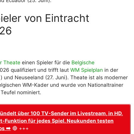
nd Ecuador (25. Juni).
ieler von Eintracht
026
r Theate
einen Spieler für die
Belgische
26 qualifiziert und trifft laut
WM Spielplan
in der
ni) und Neuseeland (27. Juni). Theate ist als moderner
 belgischen WM-Kader und wurde von Nationaltrainer
 Teufel nominiert.
ündelt über 100 TV-Sender im Livestream, in HD,
t-Funktion für jedes Spiel. Neukunden testen
os ➡️
🔴 +++