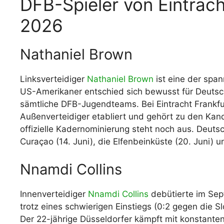
DFB-Spieler von Eintrac
2026
Nathaniel Brown
Linksverteidiger
Nathaniel Brown
ist eine der spa
US-Amerikaner entschied sich bewusst für Deutsch
sämtliche DFB-Jugendteams. Bei Eintracht Frankfurt
Außenverteidiger etabliert und gehört zu den Kan
offizielle Kadernominierung steht noch aus. Deutsch
Curaçao (14. Juni), die Elfenbeinküste (20. Juni) u
Nnamdi Collins
Innenverteidiger
Nnamdi Collins
debütierte im Sep
trotz eines schwierigen Einstiegs (0:2 gegen die S
Der 22-jährige Düsseldorfer kämpft mit konstanten