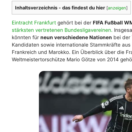
Inhaltsverzeichnis - das findest du hier
[
anzeigen
]
WM 2026 Spie
downloaden &
Eintracht Frankfurt
gehört bei der
FIFA Fußball W
stärksten vertretenen Bundesligavereinen.
Insges
könnten für
neun verschiedene Nationen
bei der 
Kandidaten sowie internationale Stammkräfte aus B
Frankreich und Marokko. Ein Überblick über die F
Weltmeistertorschütze Mario Götze von 2014 gehör