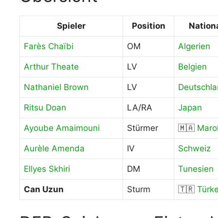
Spieler
Position
Nation
Farès Chaïbi
OM
Algerien
Arthur Theate
LV
Belgien
Nathaniel Brown
LV
Deutschl
Ritsu Doan
LA/RA
Japan
Ayoube Amaimouni
Stürmer
🇲🇦
Maro
Aurèle Amenda
IV
Schweiz
Ellyes Skhiri
DM
Tunesien
Can Uzun
Sturm
🇹🇷
Türke