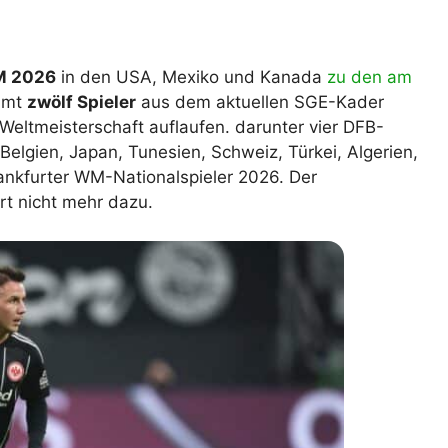
lplan Excel – kostenlos
 automatisch ausfüllen
M 2026
in den USA, Mexiko und Kanada
zu den am
amt
zwölf Spieler
aus dem aktuellen SGE-Kader
Weltmeisterschaft auflaufen. darunter vier DFB-
elgien, Japan, Tunesien, Schweiz, Türkei, Algerien,
rankfurter WM-Nationalspieler 2026. Der
t nicht mehr dazu.