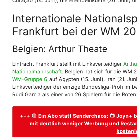
Curaçao (14. Juni), die Elfenbeinküste (20. Juni) u
Internationale Nationalsp
Frankfurt bei der WM 2
Belgien: Arthur Theate
Eintracht Frankfurt stellt mit Linksverteidiger
Arthu
Nationalmannschaft
. Belgien hat sich für die WM 20
WM-Gruppe G
auf Ägypten (15. Juni), Iran (21. Ju
Linksverteidiger der einzige Bundesliga-Profi im
Rudi Garcia als einer von 26 Spielern für die Roten
+++ 🔴
Ein Abo statt Senderchaos:
📺 Joyn+ b
mit deutlich weniger Werbung und Restar
kostenl