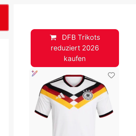
B
plan &
lplan &
DFB Trikots
reduziert 2026
lplan &
kaufen
 & Tabelle
 & Tabelle
 & Tabelle
 & Tabelle