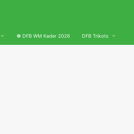
⚽ DFB WM Kader 2026
DFB Trikots
 & Tabelle
Frauenfußball heute
Deutschland Frauen Fußball Nationalmannschaft
 & Tabelle
Deutschland Frauen Länderspiele 2026 – DFB Spielplan
2026
lplan &
Deutschland Frauen Länderspiele 2025 – DFB Spielplan
2025
lplan &
Deutsche Frauen Nationalmannschaft DFB Kader 2025 &
Erfolge
elplan &