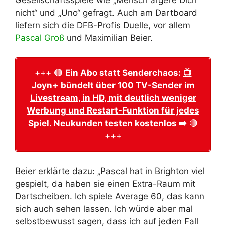
nicht“ und „Uno“ gefragt. Auch am Dartboard
liefern sich die DFB-Profis Duelle, vor allem
Pascal Groß
und Maximilian Beier.
+++ 🔴
Ein Abo statt Senderchaos:
📺
Joyn+ bündelt über 100 TV-Sender im
Livestream, in HD, mit deutlich weniger
Werbung und Restart-Funktion für jedes
Spiel. Neukunden testen kostenlos ➡️
🔴
+++
Beier erklärte dazu: „Pascal hat in Brighton viel
gespielt, da haben sie einen Extra-Raum mit
Dartscheiben. Ich spiele Average 60, das kann
sich auch sehen lassen. Ich würde aber mal
selbstbewusst sagen, dass ich auf jeden Fall