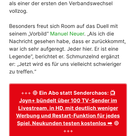
als einer der ersten den Verbandswechsel
vollzog.
Besonders freut sich Room auf das Duell mit
seinem „Vorbild“
Manuel Neuer
. „Als ich die
Nachricht gesehen habe, dass er zurückkommt,
war ich sehr aufgeregt. Jeder hier. Er ist eine
Legende“, berichtet er. Schmunzelnd ergänzt
er: „Jetzt wird es für uns vielleicht schwieriger
zu treffen.“
+++ 🔴
Ein Abo statt Senderchaos:
📺
Joyn+ bündelt über 100 TV-Sender im
Livestream, in HD, mit deutlich weniger
Werbung und Restart-Funktion für jedes
Spiel. Neukunden testen kostenlos ➡️
🔴
+++