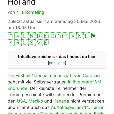
Holland
von
Nils Römeling
Zuletzt aktualisiert am Samstag 30.Mai 2026
um 16:05 Uhr.
🇦🇼
🇨🇼
🇩🇪
🇨🇦
🇲🇽
🇳🇱
🏴󠁧󠁢󠁳󠁣󠁴󠁿
🇰🇷
🇺🇸
🇻🇪
Inhaltsverzeichnis - das findest du hier
[
anzeigen
]
Die Fußball Nationalmannschaft von Curaçao
geht mit viel Selbstvertrauen
in ihre erste WM-
Endrunde.
Der kleinste Teilnehmer der
Turniergeschichte will sich bei der Premiere in
den
USA
,
Mexiko
und
Kanada
nicht verstecken
und nimmt auch das
Auftaktspiel am 14. Juni in
Houston gegen Deutschland
mutig in den Blick.