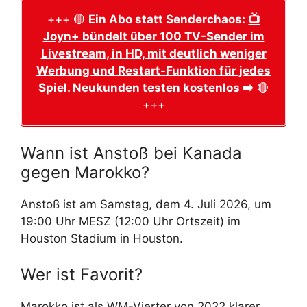
+++ 🔴
Ein Abo statt Senderchaos:
📺
Joyn+ bündelt über 100 TV-Sender im
Livestream, in HD, mit deutlich weniger
Werbung und Restart-Funktion für jedes
Spiel. Neukunden testen kostenlos ➡️
🔴
+++
Wann ist Anstoß bei Kanada
gegen Marokko?
Anstoß ist am Samstag, dem 4. Juli 2026, um
19:00 Uhr MESZ (12:00 Uhr Ortszeit) im
Houston Stadium in Houston.
Wer ist Favorit?
Marokko ist als WM-Vierter von 2022 klarer