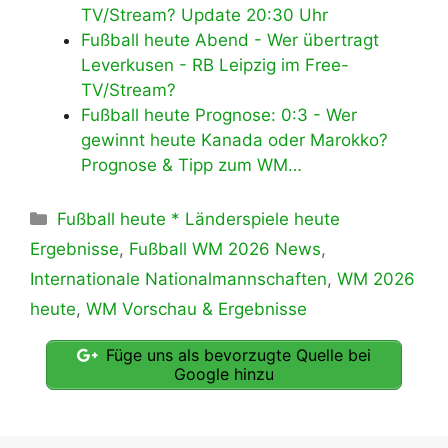
TV/Stream? Update 20:30 Uhr
Fußball heute Abend - Wer übertragt
Leverkusen - RB Leipzig im Free-
TV/Stream?
Fußball heute Prognose: 0:3 - Wer
gewinnt heute Kanada oder Marokko?
Prognose & Tipp zum WM…
Kategorien
Fußball heute * Länderspiele heute
Ergebnisse
,
Fußball WM 2026 News
,
Internationale Nationalmannschaften
,
WM 2026
heute
,
WM Vorschau & Ergebnisse
Füge uns als bevorzugte Quelle bei
Google hinzu