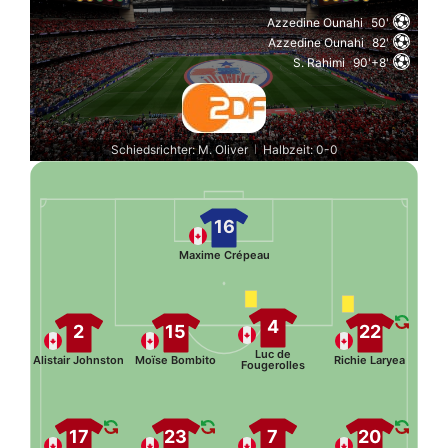
Azzedine Ounahi
50'
Azzedine Ounahi
82'
S. Rahimi
90'+8'
Schiedsrichter: M. Oliver
Halbzeit: 0-0
|
16
Maxime Crépeau
4
2
15
22
Luc de
Alistair Johnston
Moïse Bombito
Richie Laryea
Fougerolles
17
23
7
20