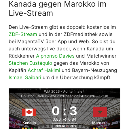
Kanada gegen Marokko im
Live-Stream
Den Live-Stream gibt es doppelt: kostenlos im
ZDF-Stream
und in der ZDFmediathek sowie
bei MagentaTV über App und Web. So bist du
auch unterwegs live dabei, wenn Kanada um
Rückkehrer
Alphonso Davies
und Matchwinner
Stephen Eustáquio
gegen das Marokko von
Kapitän
Achraf Hakimi
und Bayern-Neuzugang
Ismael Saibari
um die Überraschung kämpft.
WM 2026 - Achtelfinale
|
Houston Stadium WM 2026 Stadion
4.7.2026
-
17:00
|
0
:
3
0.86
0.84
xG
Kanada
Marokko
ENDERGEBNIS