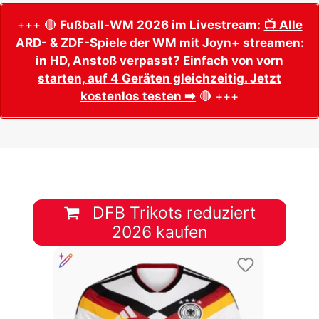
+++ 🔴
Fußball-WM 2026 im Livestream:
📺 Alle
ARD- & ZDF-Spiele der WM mit Joyn+ streamen:
in HD, Anstoß verpasst? Einfach von vorn
starten, auf 4 Geräten gleichzeitig. Jetzt
kostenlos testen ➡️
🔴 +++
DFB Trikots reduziert
2026 kaufen