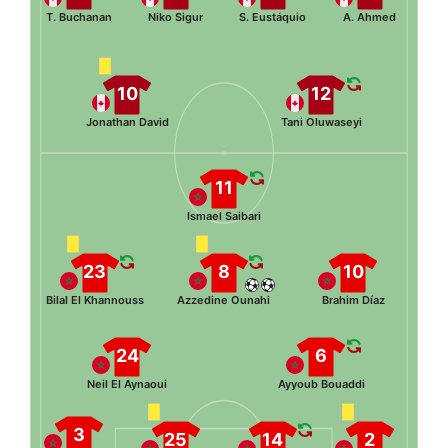
T. Buchanan
Niko Sigur
S. Eustáquio
A. Ahmed
10
12
Jonathan David
Tani Oluwaseyi
11
Ismael Saibari
23
8
10
Bilal El Khannouss
Azzedine Ounahi
Brahim Díaz
24
6
Neil El Aynaoui
Ayyoub Bouaddi
3
25
14
2