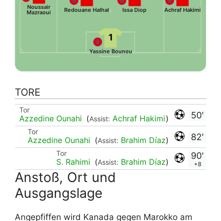
Noussair
Redouane Halhal
Issa Diop
Achraf Hakimi
Mazraoui
1
Yassine Bounou
TORE
Tor
50'
Azzedine Ounahi
(
Achraf Hakimi
)
Assist:
Tor
82'
Azzedine Ounahi
(
Brahim Díaz
)
Assist:
Tor
90'
S. Rahimi
(
Brahim Díaz
)
Assist:
+8
Anstoß, Ort und
Ausgangslage
Angepfiffen wird Kanada gegen Marokko am