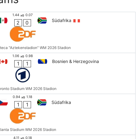
1.44
0.07
xG
Südafrika
2
0
zteca "Aztekenstadion" WM 2026 Stadion
1.06
0.98
xG
Bosnien & Herzegovina
1
1
ronto Stadium WM 2026 Stadion
0.94
1.18
xG
Südafrika
1
1
tlanta Stadium WM 2026 Stadion
4.11
0.18
xG