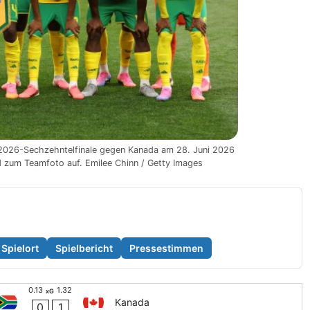
-2026-Sechzehntelfinale gegen Kanada am 28. Juni 2026
d zum Teamfoto auf. Emilee Chinn / Getty Images
Spielort
Spielbericht
Pressestimmen
0.13
1.32
xG
Kanada
0
1