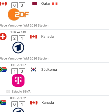
Qatar
6
0
Place Vancouver WM 2026 Stadion
1.06
1.19
xG
Kanada
2
1
Place Vancouver WM 2026 Stadion
1.10
1.07
xG
Südkorea
1
0
Estadio BBVA
0.13
1.32
xG
Kanada
0
1