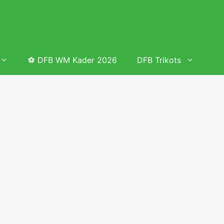
⚽ DFB WM Kader 2026
DFB Trikots
 & Tabelle
Frauenfußball heute
Deutschland Frauen Fußball Nationalmannschaft
 & Tabelle
Deutschland Frauen Länderspiele 2026 – DFB Spielplan
2026
lplan &
Deutschland Frauen Länderspiele 2025 – DFB Spielplan
2025
lplan &
Deutsche Frauen Nationalmannschaft DFB Kader 2025 &
Erfolge
elplan &