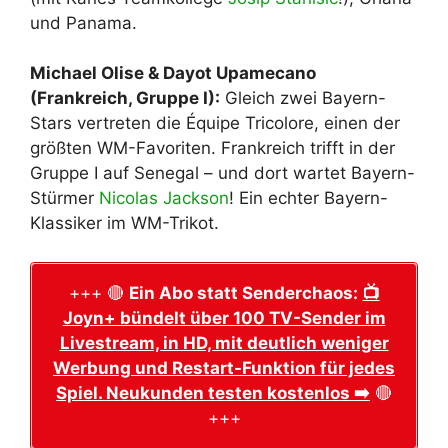
und Panama.
Michael Olise & Dayot Upamecano
(Frankreich, Gruppe I):
Gleich zwei Bayern-
Stars vertreten die Équipe Tricolore, einen der
größten WM-Favoriten. Frankreich trifft in der
Gruppe I auf Senegal – und dort wartet Bayern-
Stürmer
Nicolas Jackson
! Ein echter Bayern-
Klassiker im WM-Trikot.
+++ 🔴
Ein Abo statt Senderchaos:
📺
Joyn+ bündelt über 100 TV-Sender im
Livestream, in HD, mit deutlich weniger
Werbung und Restart-Funktion für jedes
Spiel. Neukunden testen kostenlos ➡️
🔴
+++