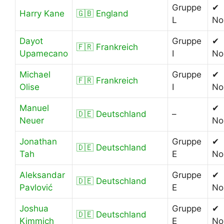
Gruppe
✔
Harry Kane
🇬🇧 England
L
No
Dayot
Gruppe
✔
🇫🇷 Frankreich
Upamecano
I
No
Michael
Gruppe
✔
🇫🇷 Frankreich
Olise
I
No
Manuel
✔
🇩🇪 Deutschland
–
Neuer
No
Jonathan
Gruppe
✔
🇩🇪 Deutschland
Tah
E
No
Aleksandar
Gruppe
✔
🇩🇪 Deutschland
Pavlović
E
No
Joshua
Gruppe
✔
🇩🇪 Deutschland
Kimmich
E
No