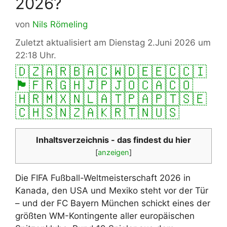
2026?
von
Nils Römeling
Zuletzt aktualisiert am Dienstag 2.Juni 2026 um
22:18 Uhr.
🇩🇿
🇦🇷
🇧🇦
🇨🇼
🇩🇪
🇪🇨
🇨🇮
🏴󠁧󠁢󠁥󠁮󠁧󠁿
🇫🇷
🇬🇭
🇯🇵
🇯🇴
🇨🇦
🇨🇴
🇭🇷
🇲🇽
🇳🇱
🇦🇹
🇵🇦
🇵🇹
🇸🇪
🇨🇭
🇸🇳
🇿🇦
🇰🇷
🇹🇳
🇺🇸
Inhaltsverzeichnis - das findest du hier
[
anzeigen
]
Die FIFA Fußball-Weltmeisterschaft 2026 in
Kanada, den USA und Mexiko steht vor der Tür
– und der FC Bayern München schickt eines der
größten WM-Kontingente aller europäischen