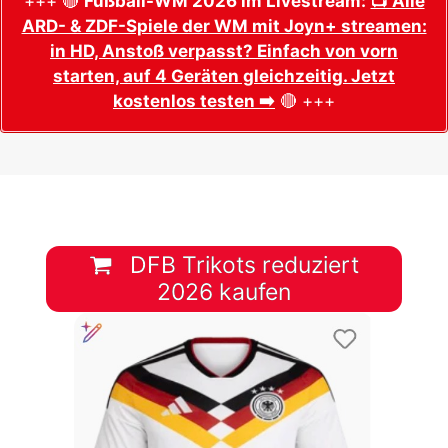
+++ 🔴
Fußball-WM 2026 im Livestream:
📺 Alle
ARD- & ZDF-Spiele der WM mit Joyn+ streamen:
in HD, Anstoß verpasst? Einfach von vorn
starten, auf 4 Geräten gleichzeitig. Jetzt
kostenlos testen ➡️
🔴 +++
DFB Trikots reduziert
2026 kaufen