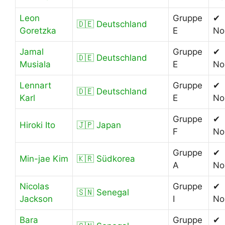
Leon
Gruppe
✔
🇩🇪 Deutschland
Goretzka
E
No
Jamal
Gruppe
✔
🇩🇪 Deutschland
Musiala
E
No
Lennart
Gruppe
✔
🇩🇪 Deutschland
Karl
E
No
Gruppe
✔
Hiroki Ito
🇯🇵 Japan
F
No
Gruppe
✔
Min-jae Kim
🇰🇷 Südkorea
A
No
Nicolas
Gruppe
✔
🇸🇳 Senegal
Jackson
I
No
Bara
Gruppe
✔