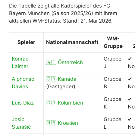
Die Tabelle zeigt alle Kaderspieler des FC
Bayern München (Saison 2025/26) mit ihrem
aktuellen WM-Status. Stand: 21. Mai 2026.
WM-
Spieler
Nationalmannschaft
Gruppe
Konrad
Gruppe
✔
🇦🇹 Österreich
Laimer
J
No
Alphonso
🇨🇦 Kanada
Gruppe
✔
Davies
(Gastgeber)
B
No
Gruppe
✔
Luis Díaz
🇨🇴 Kolumbien
K
No
Josip
Gruppe
✔
🇭🇷 Kroatien
Stanišić
L
No