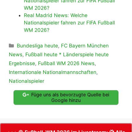
Nationalspieler fahren zur FIFA Fußball
WM 2026?
Real Madrid News: Welche
Nationalspieler fahren zur FIFA Fußball
WM 2026?
Kategorien
Bundesliga heute
,
FC Bayern München
News
,
Fußball heute * Länderspiele heute
Ergebnisse
,
Fußball WM 2026 News
,
Internationale Nationalmannschaften
,
Nationalspieler
Füge uns als bevorzugte Quelle bei
Google hinzu