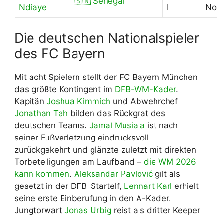
🇸🇳 Senegal
Ndiaye
I
No
Die deutschen Nationalspieler
des FC Bayern
Mit acht Spielern stellt der FC Bayern München
das größte Kontingent im
DFB-WM-Kader
.
Kapitän
Joshua Kimmich
und Abwehrchef
Jonathan Tah
bilden das Rückgrat des
deutschen Teams.
Jamal Musiala
ist nach
seiner Fußverletzung eindrucksvoll
zurückgekehrt und glänzte zuletzt mit direkten
Torbeteiligungen am Laufband –
die WM 2026
kann kommen
.
Aleksandar Pavlović
gilt als
gesetzt in der DFB-Startelf,
Lennart Karl
erhielt
seine erste Einberufung in den A-Kader.
Jungtorwart
Jonas Urbig
reist als dritter Keeper