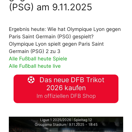
(PSG) am 9.11.2025
Ergebnis heute: Wie hat Olympique Lyon gegen
Paris Saint Germain (PSG) gespielt?
Olympique Lyon spielt gegen Paris Saint
Germain (PSG) 2 zu 3
Alle Fußball heute Spiele
Alle Fußball heute live
Das neue DFB Trikot
2026 kaufen
Im offiziellen DFB Shop
Ligue 1 2025/2026
Spieltag 12
|
Groupama Stadium
9.11.2025
-
18:45
|