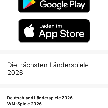
Die nächsten Länderspiele
2026
Deutschland Länderspiele 2026
WM-Spiele 2026