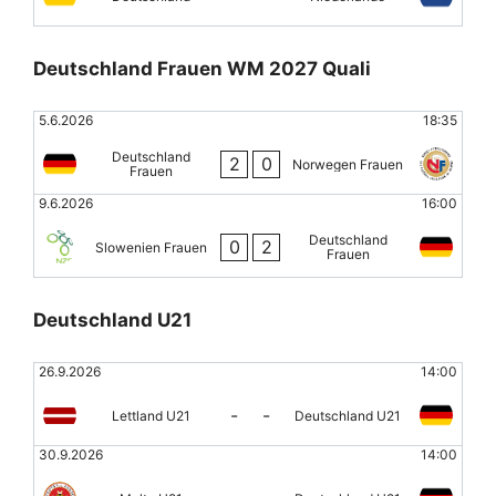
Deutschland Frauen WM 2027 Quali
5.6.2026
18:35
Deutschland
2
0
Norwegen Frauen
Frauen
9.6.2026
16:00
Deutschland
0
2
Slowenien Frauen
Frauen
Deutschland U21
26.9.2026
14:00
-
-
Lettland U21
Deutschland U21
30.9.2026
14:00