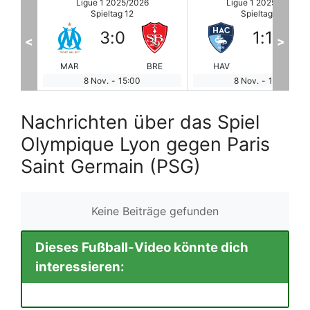
Ligue 1 2025/2026
Ligue 1 2025/2026
Spieltag 12
Spieltag 12
1
:
1
1
:
4
<
>
BRE
HAV
NAN
MON
LE
8 Nov.
-
17:00
8 Nov.
-
19:05
Nachrichten über das Spiel
Olympique Lyon gegen Paris
Saint Germain (PSG)
Keine Beiträge gefunden
Dieses Fußball-Video könnte dich
interessieren: