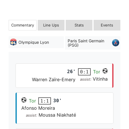
Commentary
Line Ups
Stats
Events
Paris Saint Germain
Olympique Lyon
(PSG)
26'
Tor
0:1
Vitinha
Warren Zaïre-Emery
assist:
Tor
30'
1:1
Afonso Moreira
Moussa Niakhaté
assist: