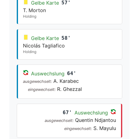
Gelbe Karte
57'
T. Morton
Holding
Gelbe Karte
58'
Nicolás Tagliafico
Holding
Auswechslung
64'
A. Karabec
ausgewechselt:
R. Ghezzal
eingewechselt:
67'
Auswechslung
Quentin Ndjantou
ausgewechselt:
S. Mayulu
eingewechselt: