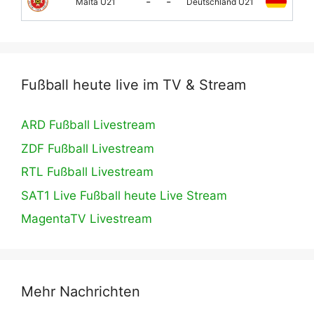
-
-
Malta U21
Deutschland U21
Fußball heute live im TV & Stream
ARD Fußball Livestream
ZDF Fußball Livestream
RTL Fußball Livestream
SAT1 Live Fußball heute Live Stream
MagentaTV Livestream
Mehr Nachrichten