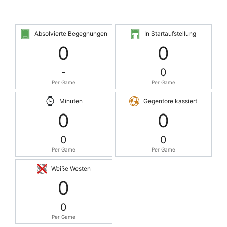
Absolvierte Begegnungen
In Startaufstellung
0
0
-
0
Per Game
Per Game
Minuten
Gegentore kassiert
0
0
0
0
Per Game
Per Game
Weiße Westen
0
0
Per Game