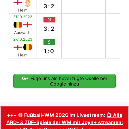
3:2
Heim
31.10.2023
N
3:2
Auswärts
27.10.2023
S
1:0
Heim
Füge uns als bevorzugte Quelle bei
Google hinzu
+++ 🔴
Fußball-WM 2026 im Livestream:
📺 Alle
ARD- & ZDF-Spiele der WM mit Joyn+ streamen: