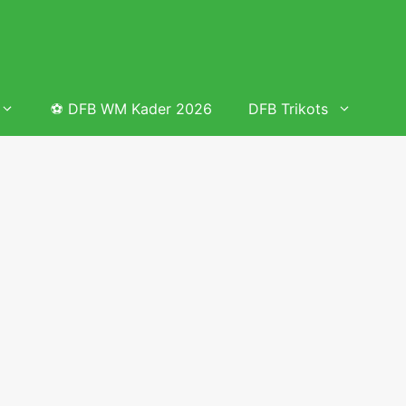
⚽ DFB WM Kader 2026
DFB Trikots
 & Tabelle
Frauenfußball heute
Deutschland Frauen Fußball Nationalmannschaft
 & Tabelle
Deutschland Frauen Länderspiele 2026 – DFB Spielplan
2026
lplan &
Deutschland Frauen Länderspiele 2025 – DFB Spielplan
2025
lplan &
Deutsche Frauen Nationalmannschaft DFB Kader 2025 &
Erfolge
elplan &