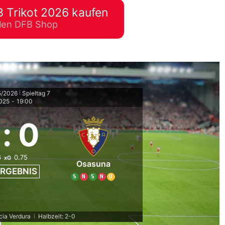
 Trikot 2026 kaufen
lplan Excel – kostenlos
ellen DFB Shop
 automatisch ausfüllen
5/2026
Spieltag 7
|
2025
-
19:00
:
0
6
0.75
xG
Osasuna
RGEBNIS
S
N
S
N
U
rcia Verdura
Halbzeit: 2-0
|