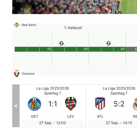
Real Betis
1. Halbzeit
15'
30'
45'
5
Osasuna
26
La Liga 2025/2026
La Liga 2025/2026
Spieltag 7
Spieltag 7
1
:
1
5
:
2
<
ESP
GET
LEV
ATL
R
27 Sep.
-
12:00
27 Sep.
-
14:15