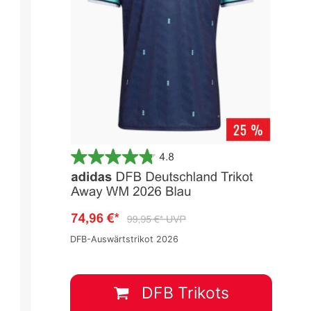
La Liga 2025/2026
La Liga 2025/2026
Spieltag 7
Spieltag 7
0
:
1
2
:
1
DFB-Auswärtstrikot 2026
RAY
SEV
ELC
CEL
28 Sep.
-
12:00
28 Sep.
-
14:15
DFB Trikots