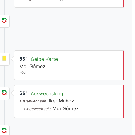
63'
Gelbe Karte
Moi Gómez
Foul
66'
Auswechslung
Iker Muñoz
ausgewechselt:
Moi Gómez
eingewechselt: