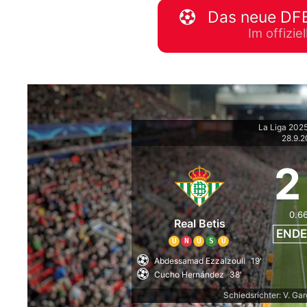
Das neue DFB
WM 2026 Spie
Im offizi
downloaden &
La Liga 202
28.9.
2
0.6
Real Betis
ENDE
U
N
U
S
U
Abdessamad Ezzalzouli
19'
Cucho Hernández
38'
Schiedsrichter: V. Ga