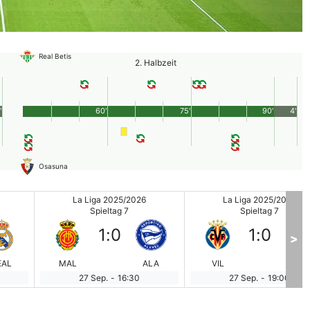
Real Betis
2. Halbzeit
'
60'
75'
90'
4'
Osasuna
La Liga 2025/2026
La Liga 2025/2026
Spieltag 7
Spieltag 7
1
:
0
1
:
0
>
EAL
MAL
ALA
VIL
BIL
27 Sep.
-
16:30
27 Sep.
-
19:00