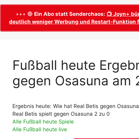
WM 2026 Sech
Termine, Ans
Wer wird Fußball-Weltmeister 2026?
+++ 🔴
Ein Abo statt Senderchaos:
📺 Joyn+ bü
deutlich weniger Werbung und Restart-Funktion f
WM 2026 Acht
Alle WM 2026 Trainer
Termine, Ans
Panini WM 2026 Sticker
WM 2026 Vier
Spielorte, T
Panini WM 2026 Stickerkollektion
WM 2026 Halb
Alle Fußball Weltmeister
Fußball heute Ergebn
Anstoßzeiten
Adidas Trionda: offizielle WM 2026
gegen Osasuna am 
WM 2026 Spie
Spielball
Spielort Mia
Alle Nationalspieler der FIFA Fußball WM
WM 2026 Fina
2026
Weltmeister, 
Ergebnis heute: Wie hat Real Betis gegen Osasuna
WM 2026 Qualifikation in Europa: Tabelle
Fußball WM 
& Spielplan
Real Betis spielt gegen Osasuna 2 zu 0
Ausfüllen &
Alle Fußball heute Spiele
Alle Fußball heute live
Fußball WM 20
PDF zum Dow