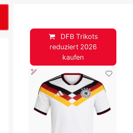
B
plan &
lplan &
DFB Trikots
reduziert 2026
lplan &
kaufen
 & Tabelle
 & Tabelle
 & Tabelle
 & Tabelle