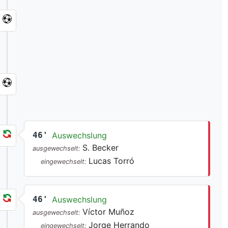
46'
Auswechslung
S. Becker
ausgewechselt:
Lucas Torró
eingewechselt:
46'
Auswechslung
Víctor Muñoz
ausgewechselt:
Jorge Herrando
eingewechselt: