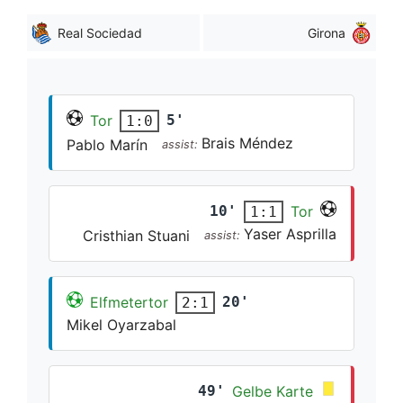
Real Sociedad
Girona
Tor
5'
1:0
Brais Méndez
Pablo Marín
assist:
10'
Tor
1:1
Yaser Asprilla
Cristhian Stuani
assist:
Elfmetertor
20'
2:1
Mikel Oyarzabal
49'
Gelbe Karte