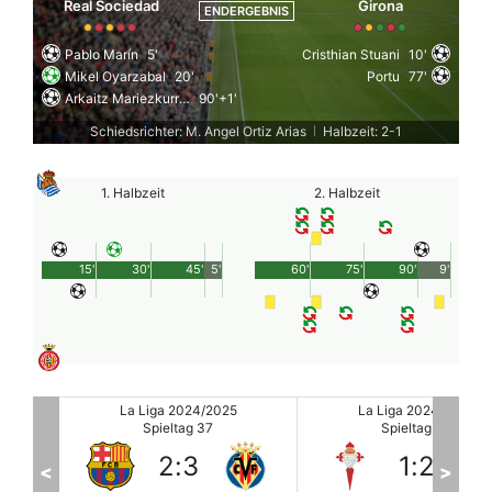
Real Sociedad
Girona
ENDERGEBNIS
Pablo Marín
5'
Cristhian Stuani
10'
Mikel Oyarzabal
20'
Portu
77'
Arkaitz Mariezkurrena
90'+1'
Schiedsrichter: M. Angel Ortiz Arias
Halbzeit: 2-1
|
1. Halbzeit
2. Halbzeit
15'
30'
45'
5'
60'
75'
90'
9'
La Liga 2024/2025
La Liga 2024/2025
Spieltag 37
Spieltag 37
1
:
2
0
:
1
<
>