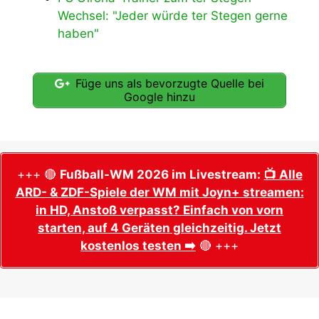
Wechsel: "Jeder würde ter Stegen gerne
haben"
Füge uns als bevorzugte Quelle bei
Google hinzu
+++ 🔴
Fußball-WM 2026 im Livestream:
📺 Alle
ARD- & ZDF-Spiele der WM mit Joyn+ streamen:
in HD, Anstoß verpasst? Einfach von vorn
starten, auf 4 Geräten gleichzeitig. Jetzt
kostenlos testen ➡️
🔴 +++