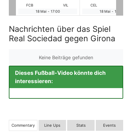
VIL
CEL
RAY
VAL
BI
18 Mai
-
17:00
18 Mai
-
17:00
Nachrichten über das Spiel
Real Sociedad gegen Girona
Keine Beiträge gefunden
Dieses Fußball-Video könnte dich
interessieren:
Commentary
Line Ups
Stats
Events