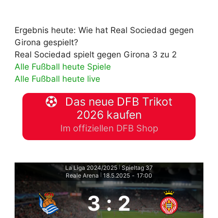
Ergebnis heute: Wie hat Real Sociedad gegen
Girona gespielt?
Real Sociedad spielt gegen Girona 3 zu 2
Alle Fußball heute Spiele
Alle Fußball heute live
Das neue DFB Trikot
2026 kaufen
Im offiziellen DFB Shop
La Liga 2024/2025
Spieltag 37
|
Reale Arena
18.5.2025
-
17:00
|
3
:
2