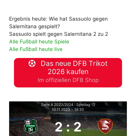
Ergebnis heute: Wie hat Sassuolo gegen
Salernitana gespielt?
Sassuolo spielt gegen Salernitana 2 zu 2
Alle Fußball heute Spiele
Alle Fußball heute live
Das neue DFB Trikot
2026 kaufen
Im offiziellen DFB Shop
Serie A 2023/2024
Spieltag 12
|
10.11.2023
-
16:30
2
:
2