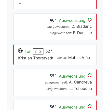
Foul
46'
Auswechslung
D. Bradarić
ausgewechselt:
F. Daniliuc
eingewechselt:
Tor
52'
2:2
Matías Viña
Kristian Thorstvedt
assist:
55'
Auswechslung
A. Candreva
ausgewechselt:
L. Tchaouna
eingewechselt:
56'
Auswechslung