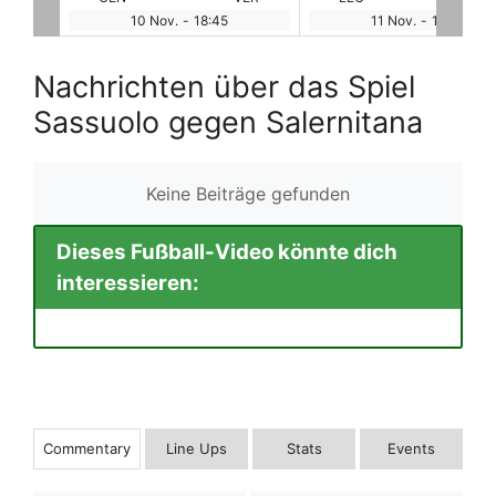
5
11 Nov.
-
13:00
11 Nov.
-
16:00
Nachrichten über das Spiel
Sassuolo gegen Salernitana
Keine Beiträge gefunden
Dieses Fußball-Video könnte dich
interessieren:
Commentary
Line Ups
Stats
Events