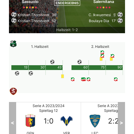
Sassuolo
Salernitana
ENDERGEBNIS
Kristian Thorstvedt
36'
C. Ikwuemesi
5'
Kristian Thorstvedt
52'
Boulaye Dia
17'
Halbzeit: 1-2
1. Halbzeit
2. Halbzeit
15'
30'
45'
60'
75'
90'
024
Serie A 2023/2024
Serie A 2023/202
Spieltag 12
Spieltag 12
2
:
2
2
:
1
<
>
VER
LEC
MIL
JUV