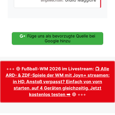
eingewechselt:
Füge uns als bevorzugte Quelle bei
Google hinzu
+++ 🔴
Fußball-WM 2026 im Livestream:
📺 Alle
ARD- & ZDF-Spiele der WM mit Joyn+ streamen:
in HD, Anstoß verpasst? Einfach von vorn
starten, auf 4 Geräten gleichzeitig. Jetzt
kostenlos testen ➡️
🔴 +++