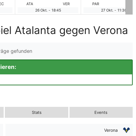
EC
ATA
VER
PAR
EMP
26 Okt.
-
18:45
27 Okt.
-
11:30
iel Atalanta gegen Verona
träge gefunden
ieren:
Stats
Events
Verona