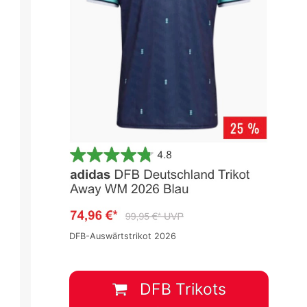
DFB-Auswärtstrikot 2026
Serie A 2024/2025
Serie A 2024/2025
Spieltag 9
Spieltag 9
3
:
0
2
:
2
DFB Trikots