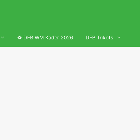
⚽ DFB WM Kader 2026
DFB Trikots
 & Tabelle
Frauenfußball heute
Deutschland Frauen Fußball Nationalmannschaft
 & Tabelle
Deutschland Frauen Länderspiele 2026 – DFB Spielplan
2026
lplan &
Deutschland Frauen Länderspiele 2025 – DFB Spielplan
2025
lplan &
Deutsche Frauen Nationalmannschaft DFB Kader 2025 &
Erfolge
elplan &