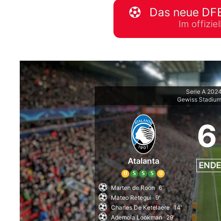
Das neue DFB
WM 2026 Spie
Im offizi
downloaden &
Serie A 202
Gewiss Stadiu
6
Atalanta
ENDE
U
S
S
S
U
Marten de Roon
6'
Mateo Retegui
9'
Charles De Ketelaere
14'
Ademola Lookman
29'