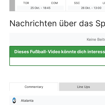
CAG
TOR
COM
SSC
L
25 Okt.
-
18:45
26 Okt.
-
13:00
Nachrichten über das Sp
Keine Bei
Dieses Fußball-Video könnte dich interess
Commentary
Line Ups
Atalanta