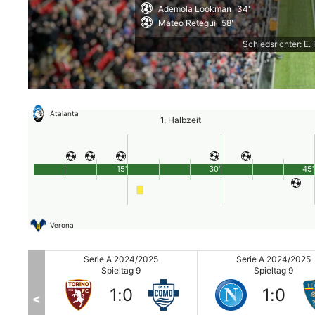
Ademola Lookman
34'
Mateo Retegui
58'
Schiedsrichter: E. 
Atalanta
1. Halbzeit
15'
30'
45'
Verona
25
Serie A 2024/2025
Serie A 2024/2025
Spieltag 9
Spieltag 9
1
:
0
1
:
0
<