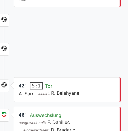
42'
Tor
5:1
R. Belahyane
A. Sarr
assist:
46'
Auswechslung
F. Daniliuc
ausgewechselt:
D. Bradarić
eingewechselt: