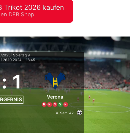
 Trikot 2026 kaufen
lplan Excel – kostenlos
ellen DFB Shop
 automatisch ausfüllen
4/2025
Spieltag 9
|
m
26.10.2024
-
18:45
|
:
1
Verona
RGEBNIS
N
N
N
S
N
A. Sarr
42'