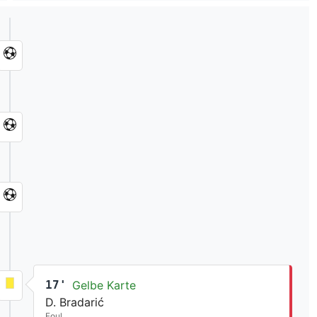
17'
Gelbe Karte
D. Bradarić
Foul