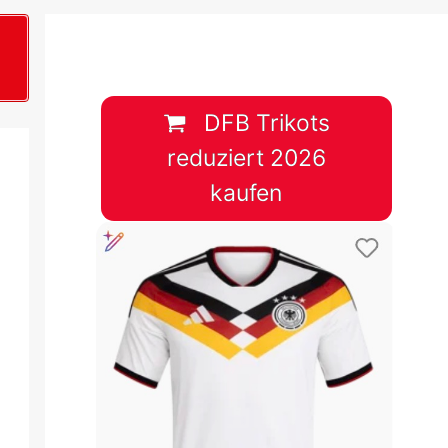
B
plan &
lplan &
DFB Trikots
reduziert 2026
lplan &
kaufen
 & Tabelle
 & Tabelle
 & Tabelle
 & Tabelle