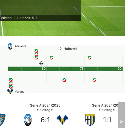
Feliciani
Halbzeit: 5-1
|
Atalanta
2. Halbzeit
60'
75'
90'
Verona
Serie A 2024/2025
Serie A 2024/2025
Spieltag 9
Spieltag 9
6
:
1
1
:
1
>