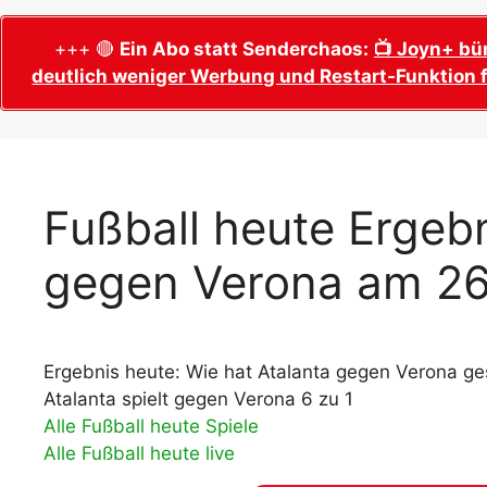
WM 2026 Sech
Termine, Ans
Wer wird Fußball-Weltmeister 2026?
+++ 🔴
Ein Abo statt Senderchaos:
📺 Joyn+ bü
deutlich weniger Werbung und Restart-Funktion f
WM 2026 Acht
Alle WM 2026 Trainer
Termine, Ans
Panini WM 2026 Sticker
WM 2026 Vier
Spielorte, T
Panini WM 2026 Stickerkollektion
WM 2026 Halb
Alle Fußball Weltmeister
Fußball heute Ergebn
Anstoßzeiten
Adidas Trionda: offizielle WM 2026
gegen Verona am 26
WM 2026 Spie
Spielball
Spielort Mia
Alle Nationalspieler der FIFA Fußball WM
WM 2026 Fina
2026
Weltmeister, 
Ergebnis heute: Wie hat Atalanta gegen Verona ge
WM 2026 Qualifikation in Europa: Tabelle
Fußball WM 
& Spielplan
Atalanta spielt gegen Verona 6 zu 1
Ausfüllen &
Alle Fußball heute Spiele
Alle Fußball heute live
Fußball WM 20
PDF zum Dow