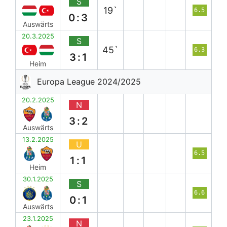
S
19`
6.5
0:3
Auswärts
20.3.2025
S
45`
6.3
3:1
Heim
Europa League 2024/2025
20.2.2025
N
3:2
Auswärts
13.2.2025
U
6.5
1:1
Heim
30.1.2025
S
6.6
0:1
Auswärts
23.1.2025
N