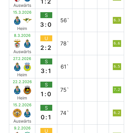
1:2
Auswärts
15.3.2026
S
56`
6.3
3:0
Heim
8.3.2026
U
78`
6.6
2:2
Auswärts
27.2.2026
S
61`
6.5
3:1
Heim
22.2.2026
S
75`
7.2
1:0
Heim
15.2.2026
S
74`
6.2
0:1
Auswärts
9.2.2026
U