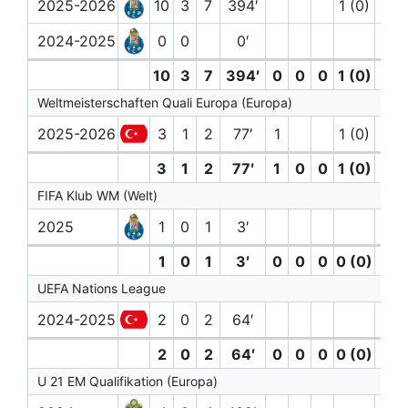
2025-2026
10
3
7
394′
1 (0)
2024-2025
0
0
0′
10
3
7
394′
0
0
0
1 (0)
0
Weltmeisterschaften Quali Europa (Europa)
2025-2026
3
1
2
77′
1
1 (0)
3
1
2
77′
1
0
0
1 (0)
0
FIFA Klub WM (Welt)
2025
1
0
1
3′
1
0
1
3′
0
0
0
0 (0)
0
UEFA Nations League
2024-2025
2
0
2
64′
2
0
2
64′
0
0
0
0 (0)
0
U 21 EM Qualifikation (Europa)