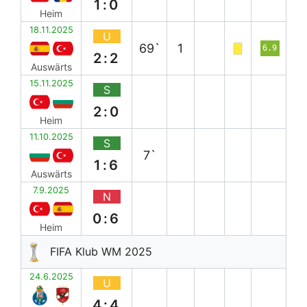
1:0
Heim
18.11.2025
U
69`
1
6.9
2:2
Auswärts
15.11.2025
S
2:0
Heim
11.10.2025
S
7`
1:6
Auswärts
7.9.2025
N
0:6
Heim
FIFA Klub WM 2025
24.6.2025
U
4:4