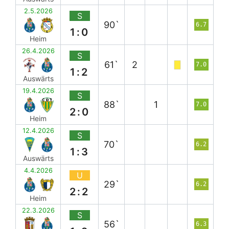
2.5.2026
S
90`
6.7
1:0
Heim
26.4.2026
S
61`
2
7.0
1:2
Auswärts
19.4.2026
S
88`
1
7.0
2:0
Heim
12.4.2026
S
70`
6.2
1:3
Auswärts
4.4.2026
U
29`
6.2
2:2
Heim
22.3.2026
S
56`
6.3