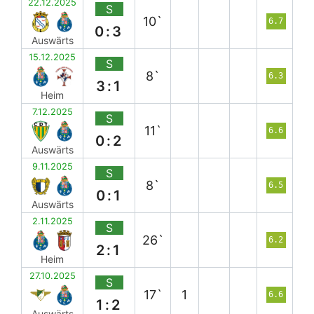
22.12.2025
S
10`
6.7
0:3
Auswärts
15.12.2025
S
8`
6.3
3:1
Heim
7.12.2025
S
11`
6.6
0:2
Auswärts
9.11.2025
S
8`
6.5
0:1
Auswärts
2.11.2025
S
26`
6.2
2:1
Heim
27.10.2025
S
17`
1
6.6
1:2
Auswärts