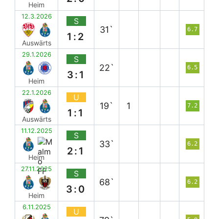
Heim
12.3.2026
S
31`
6.7
1:2
Auswärts
29.1.2026
S
22`
6.5
3:1
Heim
22.1.2026
U
19`
1
7.2
1:1
Auswärts
11.12.2025
S
33`
6.2
2:1
Heim
27.11.2025
S
68`
6.2
3:0
Heim
6.11.2025
U