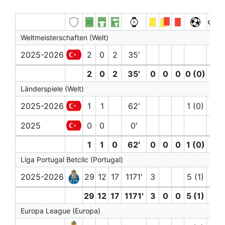
Weltmeisterschaften (Welt)
2025-2026
2
0
2
35′
2
0
2
35′
0
0
0
0 (0)
0
Länderspiele (Welt)
2025-2026
1
1
62′
1 (0)
2025
0
0
0′
1
1
0
62′
0
0
0
1 (0)
0
Liga Portugal Betclic (Portugal)
2025-2026
29
12
17
1171′
3
5 (1)
1
29
12
17
1171′
3
0
0
5 (1)
1
Europa League (Europa)