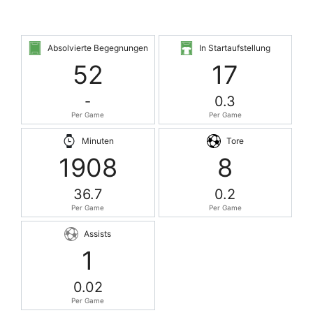
Absolvierte Begegnungen
In Startaufstellung
52
17
-
0.3
Per Game
Per Game
Minuten
Tore
1908
8
36.7
0.2
Per Game
Per Game
Assists
1
0.02
Per Game