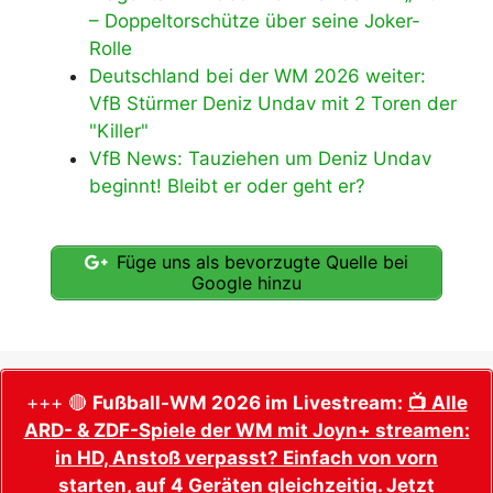
– Doppeltorschütze über seine Joker-
Rolle
Deutschland bei der WM 2026 weiter:
VfB Stürmer Deniz Undav mit 2 Toren der
"Killer"
VfB News: Tauziehen um Deniz Undav
beginnt! Bleibt er oder geht er?
Füge uns als bevorzugte Quelle bei
Google hinzu
+++ 🔴
Fußball-WM 2026 im Livestream:
📺 Alle
ARD- & ZDF-Spiele der WM mit Joyn+ streamen:
in HD, Anstoß verpasst? Einfach von vorn
starten, auf 4 Geräten gleichzeitig. Jetzt