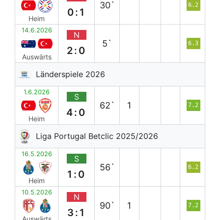
30`
6.2
0:1
Heim
14.6.2026
N
5`
6.3
2:0
Auswärts
Länderspiele 2026
1.6.2026
S
62`
1
7.2
4:0
Heim
Liga Portugal Betclic 2025/2026
16.5.2026
S
56`
6.2
1:0
Heim
10.5.2026
N
90`
1
7.2
3:1
Auswärts