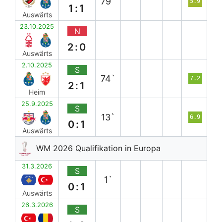
79`
5.9
1:1
Auswärts
23.10.2025
N
2:0
Auswärts
2.10.2025
S
74`
7.2
2:1
Heim
25.9.2025
S
13`
6.9
0:1
Auswärts
WM 2026 Qualifikation in Europa
31.3.2026
S
1`
0:1
Auswärts
26.3.2026
S