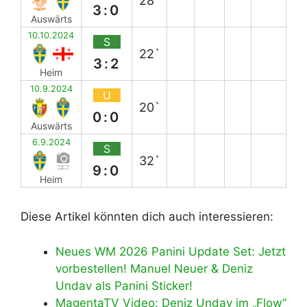
28`
3:0
Auswärts
10.10.2024
S
22`
3:2
Heim
10.9.2024
U
20`
0:0
Auswärts
6.9.2024
S
32`
9:0
Heim
Diese Artikel könnten dich auch interessieren:
Neues WM 2026 Panini Update Set: Jetzt
vorbestellen! Manuel Neuer & Deniz
Undav als Panini Sticker!
MagentaTV Video: Deniz Undav im „Flow“