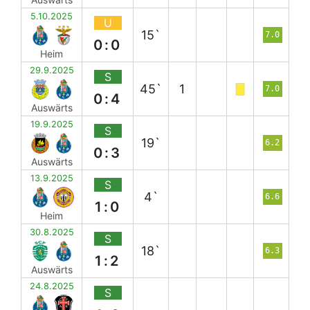
5.10.2025
U
15`
7.0
0:0
Heim
29.9.2025
S
45`
1
7.0
0:4
Auswärts
19.9.2025
S
19`
6.2
0:3
Auswärts
13.9.2025
S
4`
6.6
1:0
Heim
30.8.2025
S
18`
6.3
1:2
Auswärts
24.8.2025
S