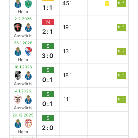
45`
6.5
1:1
Heim
2.2.2026
N
19`
6.5
2:1
Auswärts
26.1.2026
S
13`
6.2
3:0
Heim
18.1.2026
S
18`
6.5
0:1
Auswärts
4.1.2026
S
11`
6.5
0:1
Auswärts
29.12.2025
S
2:0
Heim