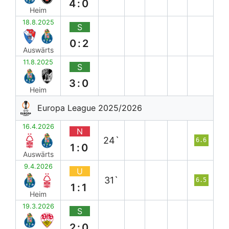
4:0
Heim
18.8.2025
S
0:2
Auswärts
11.8.2025
S
3:0
Heim
Europa League 2025/2026
16.4.2026
N
24`
6.6
1:0
Auswärts
9.4.2026
U
31`
6.5
1:1
Heim
19.3.2026
S
2:0