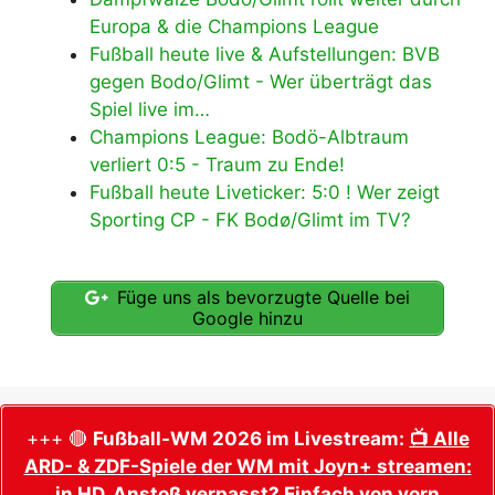
Europa & die Champions League
Fußball heute live & Aufstellungen: BVB
gegen Bodo/Glimt - Wer überträgt das
Spiel live im…
Champions League: Bodö-Albtraum
verliert 0:5 - Traum zu Ende!
Fußball heute Liveticker: 5:0 ! Wer zeigt
Sporting CP - FK Bodø/Glimt im TV?
Füge uns als bevorzugte Quelle bei
Google hinzu
+++ 🔴
Fußball-WM 2026 im Livestream:
📺 Alle
ARD- & ZDF-Spiele der WM mit Joyn+ streamen:
in HD, Anstoß verpasst? Einfach von vorn