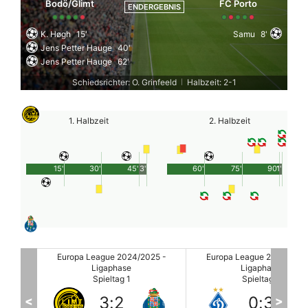
Bodö/Glimt
FC Porto
ENDERGEBNIS
K. Høgh
15'
Samu
8'
Jens Petter Hauge
40'
Jens Petter Hauge
62'
Schiedsrichter: O. Grinfeeld
Halbzeit: 2-1
|
1. Halbzeit
2. Halbzeit
15'
30'
45'
3'
60'
75'
90'
1'
25 -
Europa League 2024/2025 -
Europa League 2024/2025
Ligaphase
Ligaphase
Spieltag 1
Spieltag 1
0
:
3
1
:
1
<
>