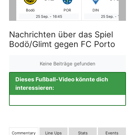
POR
DIN
LAZ
MID
189
25 Sep.
-
19:00
25 Sep.
-
19:00
Nachrichten über das Spiel
Bodö/Glimt gegen FC Porto
Keine Beiträge gefunden
Dieses Fußball-Video könnte dich
interessieren:
Commentary
Line Ups
Stats
Events