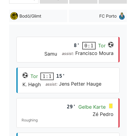
Bodö/Glimt
FC Porto
8'
Tor
0:1
Francisco Moura
Samu
assist:
Tor
15'
1:1
Jens Petter Hauge
K. Høgh
assist:
29'
Gelbe Karte
Zé Pedro
Roughing