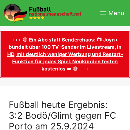
Zum
Inhalt
Menü
springen
+++ 🔴
Ein Abo statt Senderchaos:
📺 Joyn+
bündelt über 100 TV-Sender im Livestream, in
HD, mit deutlich weniger Werbung und Restart-
Funktion für jedes Spiel. Neukunden testen
kostenlos ➡️
🔴 +++
Fußball heute Ergebnis:
3:2 Bodö/Glimt gegen FC
Porto am 25.9.2024