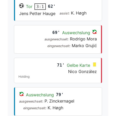
Tor
62'
3:1
K. Høgh
Jens Petter Hauge
assist:
69'
Auswechslung
Rodrigo Mora
ausgewechselt:
Marko Grujić
eingewechselt:
71'
Gelbe Karte
Nico González
Holding
Auswechslung
79'
P. Zinckernagel
ausgewechselt:
K. Høgh
eingewechselt: