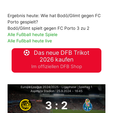
Ergebnis heute: Wie hat Bodö/Glimt gegen FC
Porto gespielt?
Bodö/Glimt spielt gegen FC Porto 3 zu 2
Alle Fußball heute Spiele
Alle Fußball heute live
Das neue DFB Trikot
2026 kaufen
Im offiziellen DFB Shop
Europa League 2024/2025 - Ligaphase
Spieltag 1
|
Aspmyra Stadion
25.9.2024
-
16:45
|
3
:
2