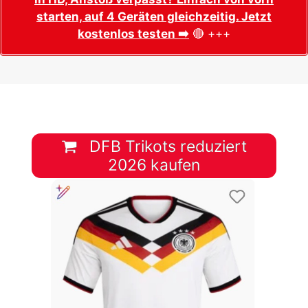
starten, auf 4 Geräten gleichzeitig. Jetzt
kostenlos testen ➡️
🔴 +++
DFB Trikots reduziert
2026 kaufen