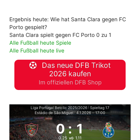
Ergebnis heute: Wie hat Santa Clara gegen FC
Porto gespielt?
Santa Clara spielt gegen FC Porto 0 zu 1
Alle Fußball heute Spiele
Alle Fußball heute live
Das neue DFB Trikot
2026 kaufen
Im offiziellen DFB Shop
Liga Portugal Betclic 2025/2026
Spieltag 17
|
Estádio de São Miguel
4.1.2026
-
17:00
|
0
:
1
0.25
1.11
xG