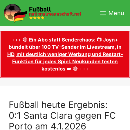
Zum
Inhalt
Menü
springen
+++ 🔴
Ein Abo statt Senderchaos:
📺 Joyn+
bündelt über 100 TV-Sender im Livestream, in
HD, mit deutlich weniger Werbung und Restart-
Funktion für jedes Spiel. Neukunden testen
kostenlos ➡️
🔴 +++
Fußball heute Ergebnis:
0:1 Santa Clara gegen FC
Porto am 4.1.2026