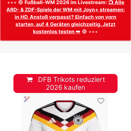
+++ 🔴
Fußball-WM 2026 im Livestream:
📺 Alle
ARD- & ZDF-Spiele der WM mit Joyn+ streamen:
in HD, Anstoß verpasst? Einfach von vorn
starten, auf 4 Geräten gleichzeitig. Jetzt
kostenlos testen ➡️
🔴 +++
DFB Trikots reduziert
2026 kaufen