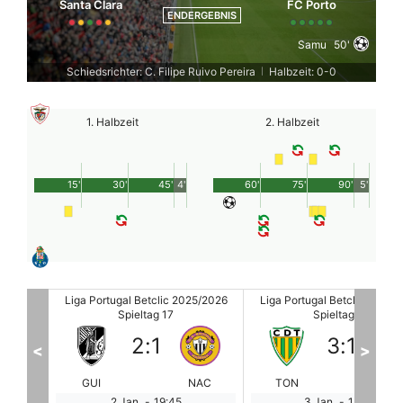
Santa Clara
FC Porto
ENDERGEBNIS
Samu
50'
Schiedsrichter: C. Filipe Ruivo Pereira
Halbzeit: 0-0
|
1. Halbzeit
2. Halbzeit
15'
30'
45'
4'
60'
75'
90'
5'
25/2026
Liga Portugal Betclic 2025/2026
Liga Portugal Betclic 2025/
Spieltag 17
Spieltag 17
3
:
1
3
:
1
<
>
NAC
TON
ARO
BEN
ES
3 Jan.
-
14:30
3 Jan.
-
17:00