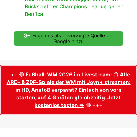
Rückspiel der Champions League gegen
Benfica
Füge uns als bevorzugte Quelle bei
Google hinzu
+++ 🔴
Fußball-WM 2026 im Livestream:
📺 Alle
ARD- & ZDF-Spiele der WM mit Joyn+ streamen:
in HD, Anstoß verpasst? Einfach von vorn
starten, auf 4 Geräten gleichzeitig. Jetzt
kostenlos testen ➡️
🔴 +++