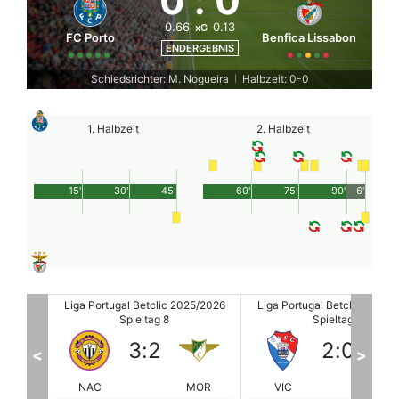
0
:
0
0.66
0.13
xG
FC Porto
Benfica Lissabon
ENDERGEBNIS
Schiedsrichter: M. Nogueira
Halbzeit: 0-0
|
1. Halbzeit
2. Halbzeit
15'
30'
45'
60'
75'
90'
6'
25/2026
Liga Portugal Betclic 2025/2026
Liga Portugal Betclic 2025/
Spieltag 8
Spieltag 8
2
:
0
1
:
3
<
>
MOR
VIC
Estrela
AVS
Alve