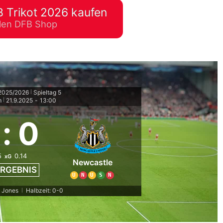
 Trikot 2026 kaufen
lplan Excel – kostenlos
ellen DFB Shop
 automatisch ausfüllen
 2025/2026
Spieltag 5
|
m
21.9.2025
-
13:00
|
:
0
5
0.14
xG
Newcastle
RGEBNIS
U
N
U
S
N
. Jones
Halbzeit: 0-0
|