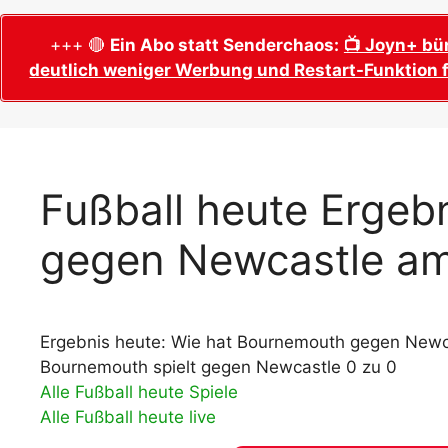
WM 2026 Sech
Termine, Ans
Wer wird Fußball-Weltmeister 2026?
+++ 🔴
Ein Abo statt Senderchaos:
📺 Joyn+ bü
deutlich weniger Werbung und Restart-Funktion f
WM 2026 Acht
Alle WM 2026 Trainer
Termine, Ans
Panini WM 2026 Sticker
WM 2026 Vier
Spielorte, T
Panini WM 2026 Stickerkollektion
WM 2026 Halb
Alle Fußball Weltmeister
Fußball heute Ergeb
Anstoßzeiten
Adidas Trionda: offizielle WM 2026
gegen Newcastle am
WM 2026 Spie
Spielball
Spielort Mia
Alle Nationalspieler der FIFA Fußball WM
WM 2026 Fina
2026
Weltmeister, 
Ergebnis heute: Wie hat Bournemouth gegen Newca
WM 2026 Qualifikation in Europa: Tabelle
Fußball WM 
& Spielplan
Bournemouth spielt gegen Newcastle 0 zu 0
Ausfüllen &
Alle Fußball heute Spiele
Alle Fußball heute live
Fußball WM 20
PDF zum Dow