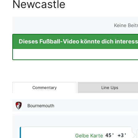
Newcastle
Keine Bei
Dieses Fußball-Video könnte dich interess
Commentary
Line Ups
Bournemouth
Gelbe Karte
45' +3'