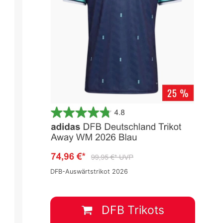
6
Premier League 2025/2026
Premier League 2025/2026
Spieltag 5
Spieltag 5
2
:
1
3
:
1
T
MUN
CHE
FUL
BRE
DFB-Auswärtstrikot 2026
20 Sep.
-
16:30
20 Sep.
-
19:00
DFB Trikots