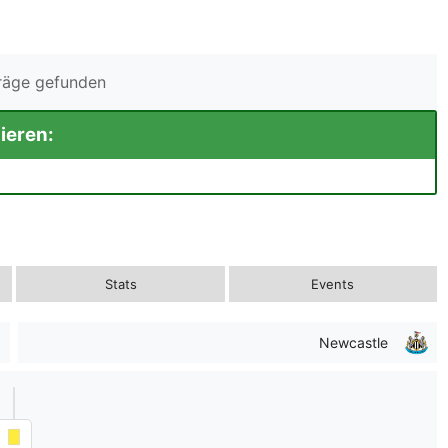
träge gefunden
ieren:
Stats
Events
Newcastle