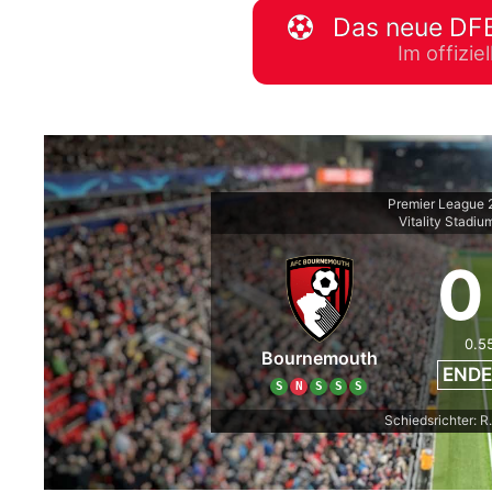
Das neue DFB
WM 2026 Spie
Im offizi
downloaden &
Premier League
Vitality Stadiu
0
0.5
Bournemouth
ENDE
S
N
S
S
S
Schiedsrichter: R