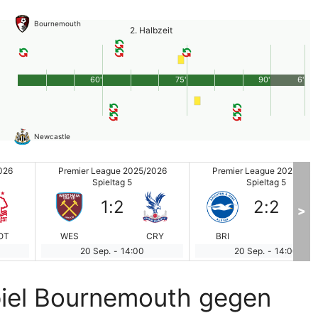
Bournemouth
2. Halbzeit
60'
75'
90'
6'
Newcastle
026
Premier League 2025/2026
Premier League 2025/202
Spieltag 5
Spieltag 5
1
:
2
2
:
2
>
OT
WES
CRY
BRI
HO
20 Sep.
-
14:00
20 Sep.
-
14:00
piel Bournemouth gegen