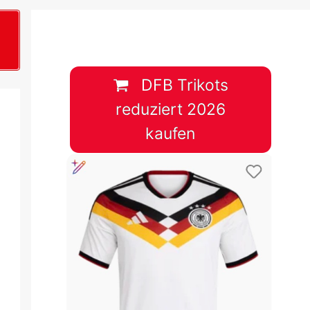
B
plan &
lplan &
DFB Trikots
reduziert 2026
lplan &
kaufen
 & Tabelle
 & Tabelle
 & Tabelle
 & Tabelle