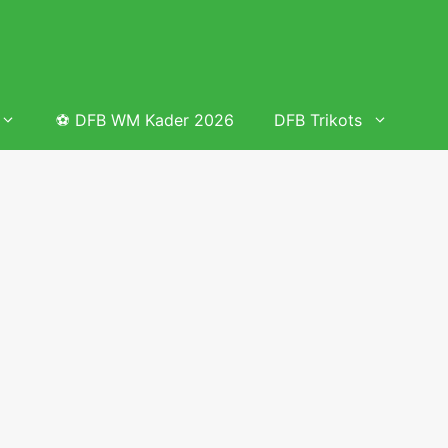
⚽ DFB WM Kader 2026
DFB Trikots
 & Tabelle
Frauenfußball heute
Deutschland Frauen Fußball Nationalmannschaft
 & Tabelle
Deutschland Frauen Länderspiele 2026 – DFB Spielplan
2026
lplan &
Deutschland Frauen Länderspiele 2025 – DFB Spielplan
2025
lplan &
Deutsche Frauen Nationalmannschaft DFB Kader 2025 &
Erfolge
elplan &