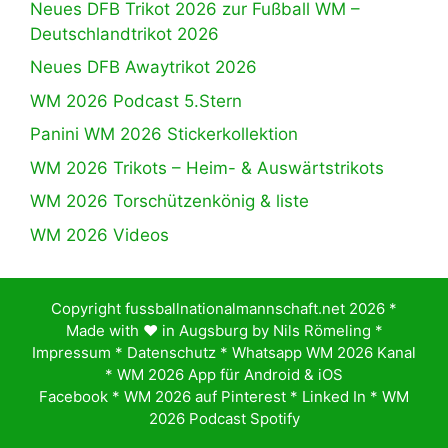
Neues DFB Trikot 2026 zur Fußball WM –
Deutschlandtrikot 2026
Neues DFB Awaytrikot 2026
WM 2026 Podcast 5.Stern
Panini WM 2026 Stickerkollektion
WM 2026 Trikots – Heim- & Auswärtstrikots
WM 2026 Torschützenkönig & liste
WM 2026 Videos
Copyright fussballnationalmannschaft.net 2026 *
Made with ♥️ in Augsburg by
Nils Römeling
*
Impressum
*
Datenschutz
*
Whatsapp WM 2026 Kanal
*
WM 2026 App für Android & iOS
Facebook
*
WM 2026 auf Pinterest
*
Linked In
*
WM
2026 Podcast Spotify