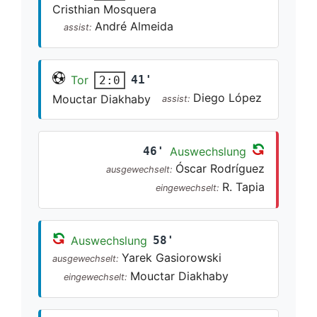
Cristhian Mosquera
André Almeida
assist:
Tor
41'
2:0
Diego López
Mouctar Diakhaby
assist:
46'
Auswechslung
Óscar Rodríguez
ausgewechselt:
R. Tapia
eingewechselt:
Auswechslung
58'
Yarek Gasiorowski
ausgewechselt:
Mouctar Diakhaby
eingewechselt: