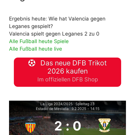
Ergebnis heute: Wie hat Valencia gegen
Leganes gespielt?
Valencia spielt gegen Leganes 2 zu 0
Alle Fußball heute Spiele
Alle Fußball heute live
Das neue DFB Trikot
2026 kaufen
Im offiziellen DFB Shop
La Liga 2024/2025
Spieltag 23
|
Estadio de Mestalla
9.2.2025
-
14:15
|
2
:
0