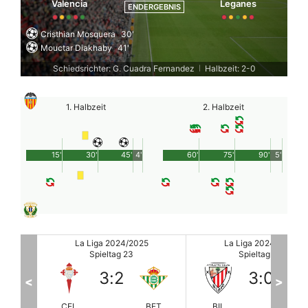
Valencia
Leganes
ENDERGEBNIS
Cristhian Mosquera
30'
Mouctar Diakhaby
41'
Schiedsrichter: G. Cuadra Fernandez
Halbzeit: 2-0
|
1. Halbzeit
2. Halbzeit
15'
30'
45'
4'
60'
75'
90'
5'
La Liga 2024/2025
La Liga 2024/2025
Spieltag 23
Spieltag 23
3
:
0
1
:
2
<
>
BET
BIL
GIR
PAL
VI