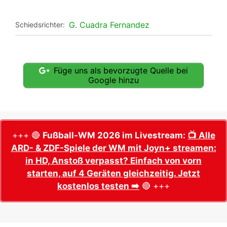
G. Cuadra Fernandez
Schiedsrichter:
Füge uns als bevorzugte Quelle bei
Google hinzu
+++ 🔴
Fußball-WM 2026 im Livestream:
📺 Alle
ARD- & ZDF-Spiele der WM mit Joyn+ streamen:
in HD, Anstoß verpasst? Einfach von vorn
starten, auf 4 Geräten gleichzeitig. Jetzt
kostenlos testen ➡️
🔴 +++