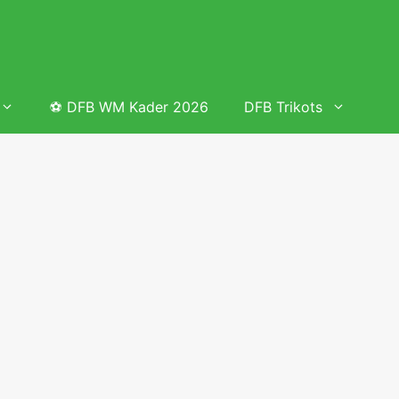
⚽ DFB WM Kader 2026
DFB Trikots
 & Tabelle
Frauenfußball heute
Deutschland Frauen Fußball Nationalmannschaft
 & Tabelle
Deutschland Frauen Länderspiele 2026 – DFB Spielplan
2026
lplan &
Deutschland Frauen Länderspiele 2025 – DFB Spielplan
2025
lplan &
Deutsche Frauen Nationalmannschaft DFB Kader 2025 &
Erfolge
elplan &