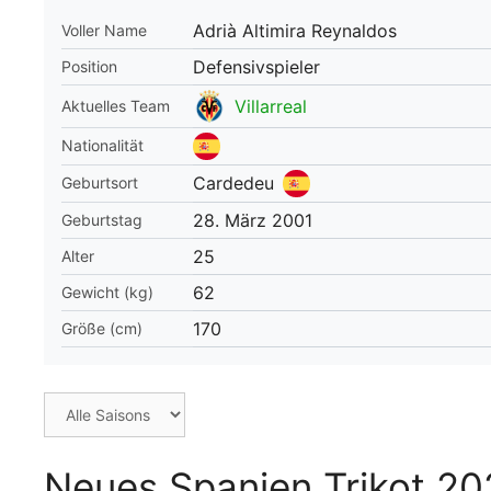
Adrià Altimira Reynaldos
Voller Name
WM 2026 Spie
downloaden &
Defensivspieler
Position
Villarreal
Aktuelles Team
Nationalität
Cardedeu
Geburtsort
28. März 2001
Geburtstag
25
Alter
62
Gewicht (kg)
170
Größe (cm)
Neues Spanien Trikot 202