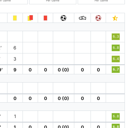
er Game
Per Game
Per Game
6.3
′
6
6.8
′
3
6.4
′
9
0
0
0 (0)
0
0
6.7
0
0
0
0 (0)
0
0
′
1
6.8
′
1
0
0
0 (0)
0
0
6.8