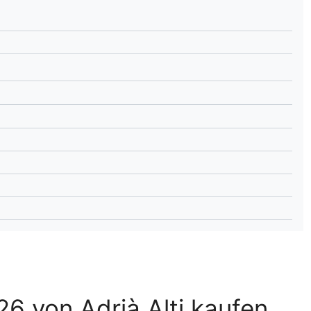
lplan Excel – kostenlos
 automatisch ausfüllen
6 von Adrià Alti kaufen