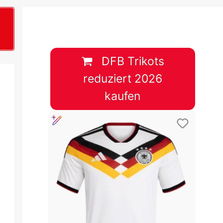
B
plan &
lplan &
DFB Trikots
reduziert 2026
lplan &
kaufen
 & Tabelle
 & Tabelle
 & Tabelle
 & Tabelle