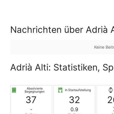
Nachrichten über Adrià A
Keine Bei
Adrià Alti: Statistiken, S
Absolvierte
In Startaufstellung
Begegnungen
37
32
2
-
0.9