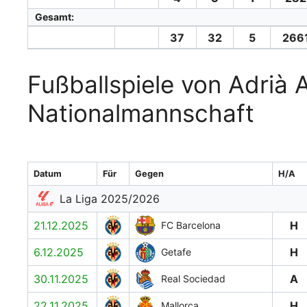
Gesamt:
37
32
5
2661
Fußballspiele von Adrià A
Nationalmannschaft
Datum
Für
Gegen
H/A
La Liga 2025/2026
21.12.2025
H
FC Barcelona
6.12.2025
H
Getafe
30.11.2025
A
Real Sociedad
22.11.2025
H
Mallorca