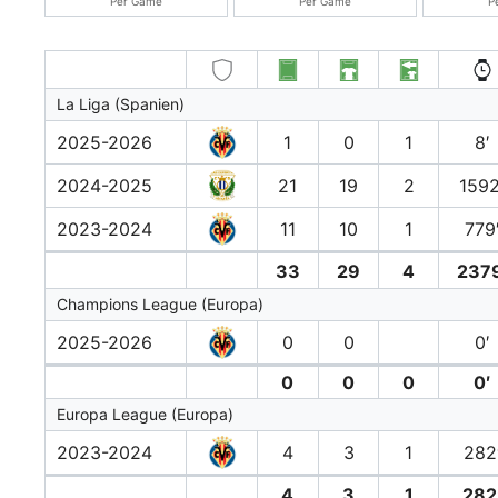
Per Game
Per Game
P
La Liga (Spanien)
2025-2026
1
0
1
8′
2024-2025
21
19
2
1592
2023-2024
11
10
1
779
33
29
4
2379
Champions League (Europa)
2025-2026
0
0
0′
0
0
0
0′
Europa League (Europa)
2023-2024
4
3
1
282
4
3
1
282