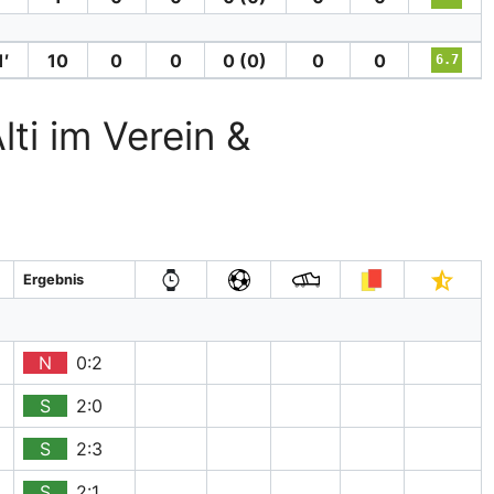
′
10
0
0
0 (0)
0
0
6.7
lti im Verein &
Ergebnis
N
0:2
S
2:0
S
2:3
S
2:1