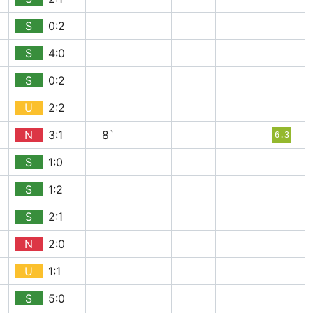
S
0:2
S
4:0
S
0:2
U
2:2
N
3:1
8`
6.3
S
1:0
S
1:2
S
2:1
N
2:0
U
1:1
S
5:0