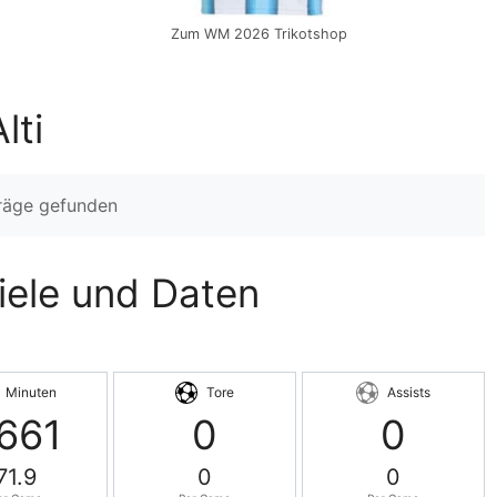
Zum WM 2026 Trikotshop
lti
träge gefunden
piele und Daten
Minuten
Tore
Assists
661
0
0
71.9
0
0