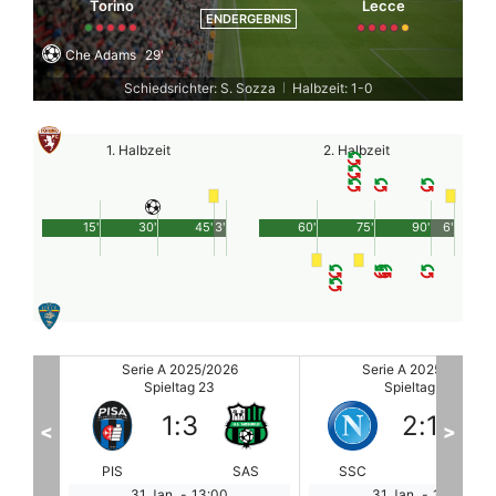
Torino
Lecce
ENDERGEBNIS
Che Adams
29'
Schiedsrichter: S. Sozza
Halbzeit: 1-0
|
1. Halbzeit
2. Halbzeit
15'
30'
45'
3'
60'
75'
90'
6'
Serie A 2025/2026
Serie A 2025/2026
Spieltag 23
Spieltag 23
2
:
1
4
:
0
<
>
SAS
SSC
FLO
CAG
VE
31 Jan.
-
16:00
31 Jan.
-
18:45