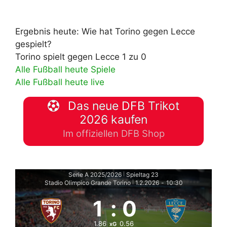
Ergebnis heute: Wie hat Torino gegen Lecce
gespielt?
Torino spielt gegen Lecce 1 zu 0
Alle Fußball heute Spiele
Alle Fußball heute live
Das neue DFB Trikot
2026 kaufen
Im offiziellen DFB Shop
Serie A 2025/2026
Spieltag 23
|
Stadio Olimpico Grande Torino
1.2.2026
-
10:30
|
1
:
0
1.86
0.56
xG