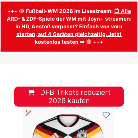
+++ 🔴
Fußball-WM 2026 im Livestream:
📺 Alle
ARD- & ZDF-Spiele der WM mit Joyn+ streamen:
in HD, Anstoß verpasst? Einfach von vorn
starten, auf 4 Geräten gleichzeitig. Jetzt
kostenlos testen ➡️
🔴 +++
DFB Trikots reduziert
2026 kaufen