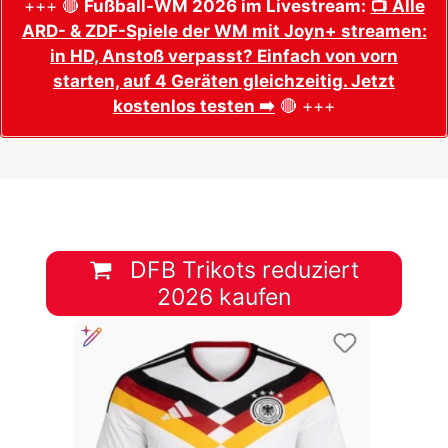
+++ 🔴
Fußball-WM 2026 im Livestream:
📺 Alle
ARD- & ZDF-Spiele der WM mit Joyn+ streamen:
in HD, Anstoß verpasst? Einfach von vorn
starten, auf 4 Geräten gleichzeitig. Jetzt
kostenlos testen ➡️
🔴 +++
DFB Trikots reduziert
2026 kaufen