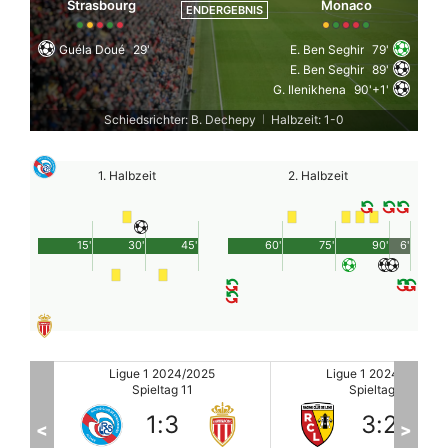
Strasbourg
Monaco
ENDERGEBNIS
Guéla Doué
29'
E. Ben Seghir
79'
E. Ben Seghir
89'
G. Ilenikhena
90'+1'
Schiedsrichter: B. Dechepy
Halbzeit: 1-0
|
1. Halbzeit
2. Halbzeit
15'
30'
45'
60'
75'
90'
6'
Ligue 1 2024/2025
Ligue 1 2024/2025
Spieltag 11
Spieltag 11
3
:
2
2
:
4
<
>