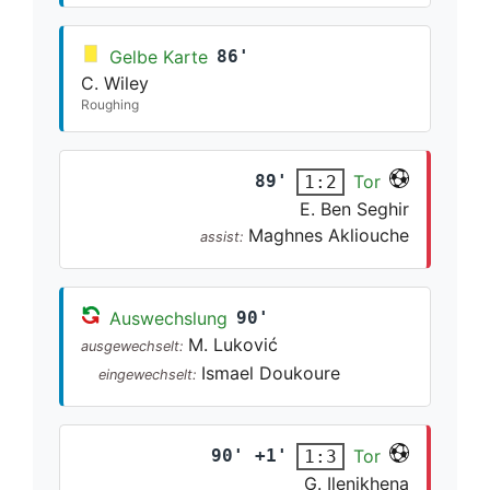
Gelbe Karte
86'
C. Wiley
Roughing
89'
Tor
1:2
E. Ben Seghir
Maghnes Akliouche
assist:
Auswechslung
90'
M. Luković
ausgewechselt:
Ismael Doukoure
eingewechselt:
90' +1'
Tor
1:3
G. Ilenikhena