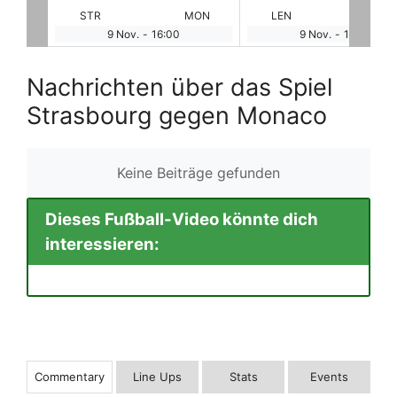
MON
LEN
NAN
ANG
PS
9 Nov.
-
18:00
9 Nov.
-
20:00
Nachrichten über das Spiel
Strasbourg gegen Monaco
Keine Beiträge gefunden
Dieses Fußball-Video könnte dich
interessieren:
Commentary
Line Ups
Stats
Events