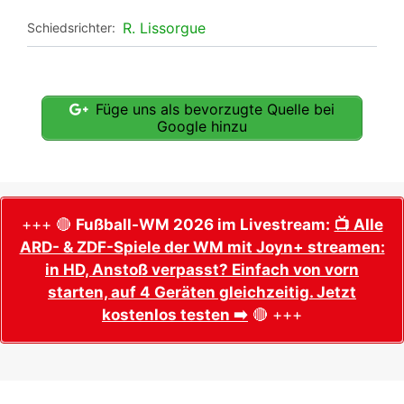
R. Lissorgue
Schiedsrichter:
Füge uns als bevorzugte Quelle bei
Google hinzu
+++ 🔴
Fußball-WM 2026 im Livestream:
📺 Alle
ARD- & ZDF-Spiele der WM mit Joyn+ streamen:
in HD, Anstoß verpasst? Einfach von vorn
starten, auf 4 Geräten gleichzeitig. Jetzt
kostenlos testen ➡️
🔴 +++