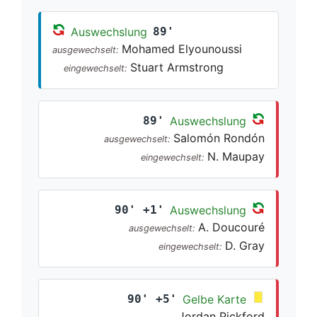
Auswechslung
89'
Mohamed Elyounoussi
ausgewechselt:
Stuart Armstrong
eingewechselt:
89'
Auswechslung
Salomón Rondón
ausgewechselt:
N. Maupay
eingewechselt:
90' +1'
Auswechslung
A. Doucouré
ausgewechselt:
D. Gray
eingewechselt:
90' +5'
Gelbe Karte
Jordan Pickford