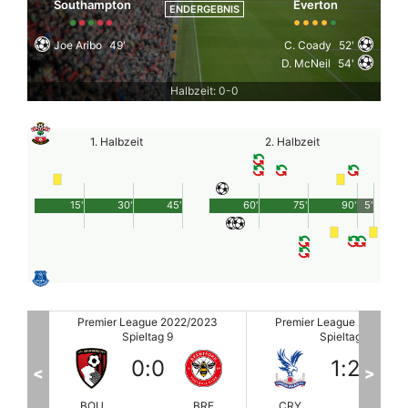
Southampton
Everton
ENDERGEBNIS
Joe Aribo
49'
C. Coady
52'
D. McNeil
54'
Halbzeit: 0-0
1. Halbzeit
2. Halbzeit
15'
30'
45'
60'
75'
90'
5'
2023
Premier League 2022/2023
Premier League 2022/20
Spieltag 9
Spieltag 9
1
:
2
1
:
4
<
>
BRE
CRY
CHE
FUL
NE