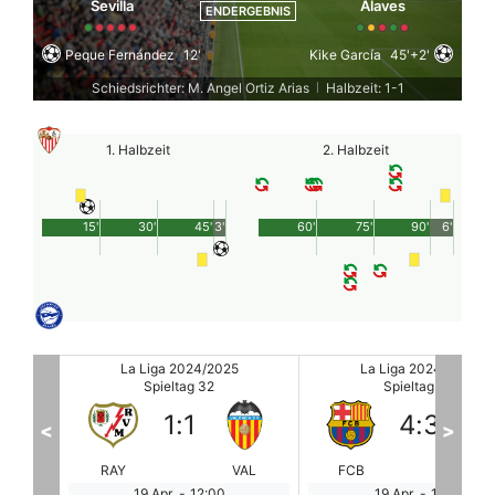
Sevilla
Alaves
ENDERGEBNIS
Peque Fernández
12'
Kike García
45'+2'
Schiedsrichter: M. Angel Ortiz Arias
Halbzeit: 1-1
|
1. Halbzeit
2. Halbzeit
15'
30'
45'
3'
60'
75'
90'
6'
La Liga 2024/2025
La Liga 2024/2025
Spieltag 32
Spieltag 32
4
:
3
0
:
0
<
>
VAL
FCB
CEL
MAL
LE
19 Apr.
-
14:15
19 Apr.
-
16:30