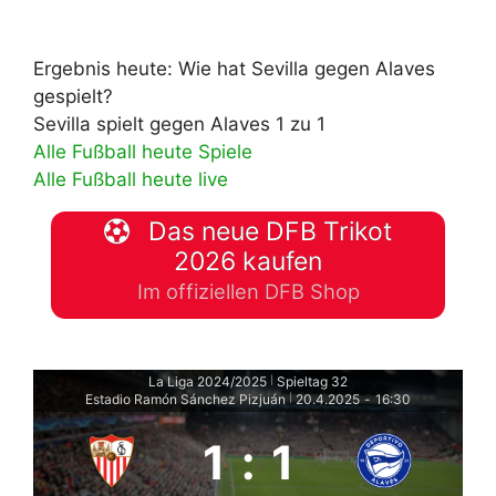
Ergebnis heute: Wie hat Sevilla gegen Alaves
gespielt?
Sevilla spielt gegen Alaves 1 zu 1
Alle Fußball heute Spiele
Alle Fußball heute live
Das neue DFB Trikot
2026 kaufen
Im offiziellen DFB Shop
La Liga 2024/2025
Spieltag 32
|
Estadio Ramón Sánchez Pizjuán
20.4.2025
-
16:30
|
1
:
1