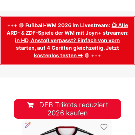
+++ 🔴
Fußball-WM 2026 im Livestream:
📺 Alle
ARD- & ZDF-Spiele der WM mit Joyn+ streamen:
in HD, Anstoß verpasst? Einfach von vorn
starten, auf 4 Geräten gleichzeitig. Jetzt
kostenlos testen ➡️
🔴 +++
DFB Trikots reduziert
2026 kaufen