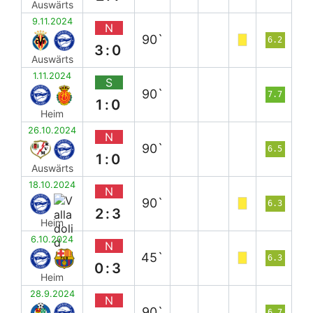
Auswärts
9.11.2024
N
90`
6.2
3:0
Auswärts
1.11.2024
S
90`
7.7
1:0
Heim
26.10.2024
N
90`
6.5
1:0
Auswärts
18.10.2024
N
90`
6.3
2:3
Heim
6.10.2024
N
45`
6.3
0:3
Heim
28.9.2024
N
90`
6.7