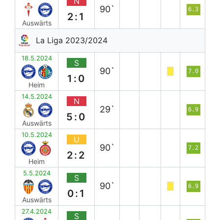
N
90`
6.3
2:1
Auswärts
La Liga 2023/2024
18.5.2024
S
90`
7.0
1:0
Heim
14.5.2024
N
29`
6.9
5:0
Auswärts
10.5.2024
U
90`
7.2
2:2
Heim
5.5.2024
S
90`
6.9
0:1
Auswärts
27.4.2024
S