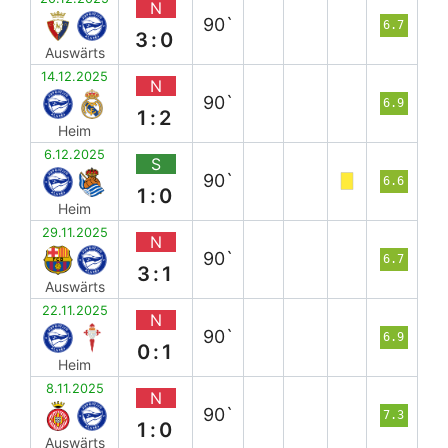
N
90`
6.7
3:0
Auswärts
14.12.2025
N
90`
6.9
1:2
Heim
6.12.2025
S
90`
6.6
1:0
Heim
29.11.2025
N
90`
6.7
3:1
Auswärts
22.11.2025
N
90`
6.9
0:1
Heim
8.11.2025
N
90`
7.3
1:0
Auswärts