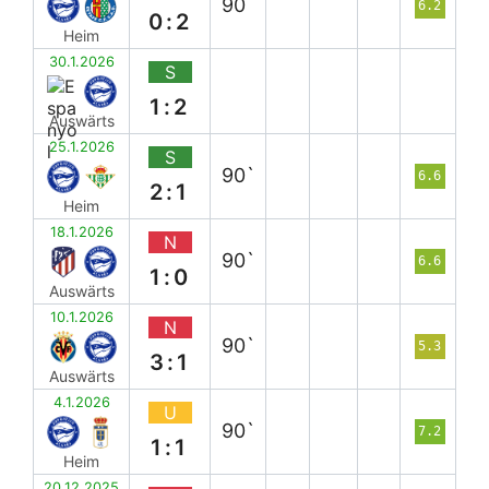
90`
6.2
0:2
Heim
30.1.2026
S
1:2
Auswärts
25.1.2026
S
90`
6.6
2:1
Heim
18.1.2026
N
90`
6.6
1:0
Auswärts
10.1.2026
N
90`
5.3
3:1
Auswärts
4.1.2026
U
90`
7.2
1:1
Heim
20.12.2025