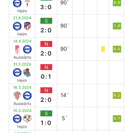
90`
6.9
3:0
Heim
21.4.2024
S
90`
7.0
2:0
Heim
14.4.2024
N
90`
6.6
2:0
Auswärts
31.3.2024
N
0:1
Heim
16.3.2024
N
14`
6.2
2:0
Auswärts
10.3.2024
S
5`
6.7
1:0
Heim