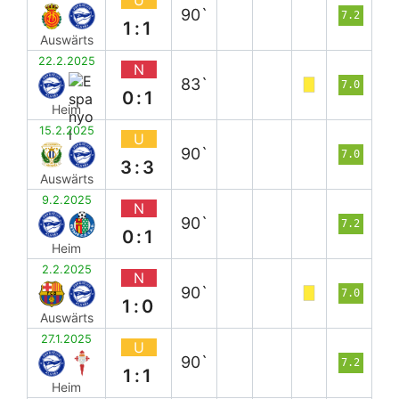
90`
7.2
1:1
Auswärts
22.2.2025
N
83`
7.0
0:1
Heim
15.2.2025
U
90`
7.0
3:3
Auswärts
9.2.2025
N
90`
7.2
0:1
Heim
2.2.2025
N
90`
7.0
1:0
Auswärts
27.1.2025
U
90`
7.2
1:1
Heim