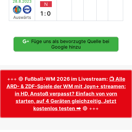
28.8.2023
N
1:0
Auswärts
Füge uns als bevorzugte Quelle bei
Google hinzu
+++ 🔴
Fußball-WM 2026 im Livestream:
📺 Alle
ARD- & ZDF-Spiele der WM mit Joyn+ streamen:
in HD, Anstoß verpasst? Einfach von vorn
starten, auf 4 Geräten gleichzeitig. Jetzt
kostenlos testen ➡️
🔴 +++