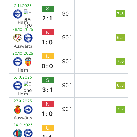
2.11.2025
S
90`
7.3
2:1
Heim
26.10.2025
N
90`
6.5
1:0
Auswärts
20.10.2025
U
90`
7.0
0:0
Heim
5.10.2025
S
90`
6.3
3:1
Heim
27.9.2025
N
90`
7.2
1:0
Auswärts
24.9.2025
U