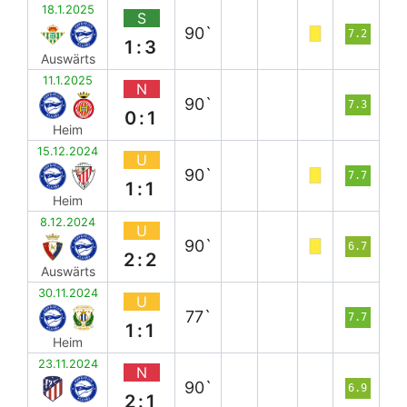
18.1.2025
S
90`
7.2
1:3
Auswärts
11.1.2025
N
90`
7.3
0:1
Heim
15.12.2024
U
90`
7.7
1:1
Heim
8.12.2024
U
90`
6.7
2:2
Auswärts
30.11.2024
U
77`
7.7
1:1
Heim
23.11.2024
N
90`
6.9
2:1