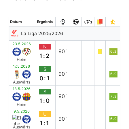
Datum
Ergebnis
La Liga 2025/2026
23.5.2026
N
90`
6.2
1:2
Heim
17.5.2026
S
90`
6.9
0:1
Auswärts
13.5.2026
S
90`
7.3
1:0
Heim
9.5.2026
U
90`
6.9
1:1
Auswärts