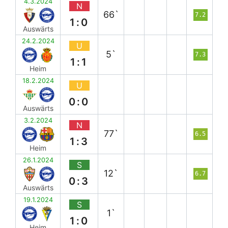
4.3.2024
N
66`
7.2
1:0
Auswärts
24.2.2024
U
5`
7.3
1:1
Heim
18.2.2024
U
0:0
Auswärts
3.2.2024
N
77`
6.5
1:3
Heim
26.1.2024
S
12`
6.7
0:3
Auswärts
19.1.2024
S
1`
1:0
Heim