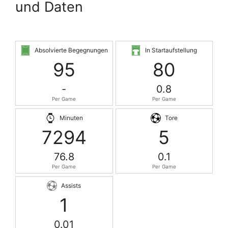
und Daten
Absolvierte Begegnungen
In Startaufstellung
95
80
-
0.8
Per Game
Per Game
Minuten
Tore
7294
5
76.8
0.1
Per Game
Per Game
Assists
1
0.01