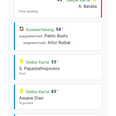
A. Batalla
Time wasting
Auswechslung
50'
Pablo Busto
ausgewechselt:
Aitor Ruibal
eingewechselt:
Gelbe Karte
55'
S. Papastathopoulos
Foul
Gelbe Karte
65'
Assane Diao
Argument