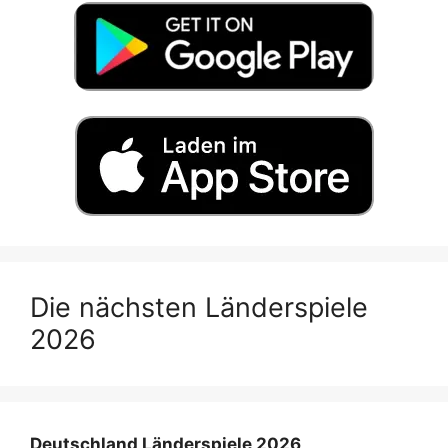
Die nächsten Länderspiele
2026
Deutschland Länderspiele 2026