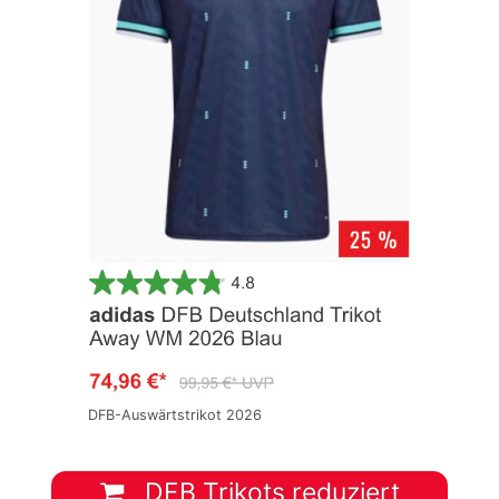
DFB-Auswärtstrikot 2026
DFB Trikots reduziert