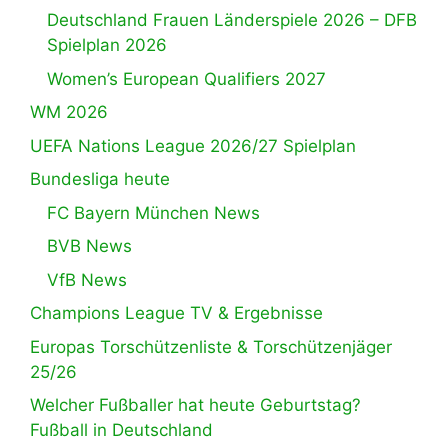
Deutschland Frauen Länderspiele 2026 – DFB
Spielplan 2026
Women’s European Qualifiers 2027
WM 2026
UEFA Nations League 2026/27 Spielplan
Bundesliga heute
FC Bayern München News
BVB News
VfB News
Champions League TV & Ergebnisse
Europas Torschützenliste & Torschützenjäger
25/26
Welcher Fußballer hat heute Geburtstag?
Fußball in Deutschland