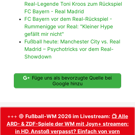
Real-Legende Toni Kroos zum Rückspiel
FC Bayern - Real Madrid
FC Bayern vor dem Real-Rückspiel -
Rummenigge vor Real: "Kleiner Hype
gefällt mir nicht"
Fußball heute: Manchester City vs. Real
Madrid – Psychotricks vor dem Real-
Showdown
Füge uns als bevorzugte Quelle bei
Google hinzu
+++ 🔴
Fußball-WM 2026 im Livestream:
📺 Alle
ARD- & ZDF-Spiele der WM mit Joyn+ streamen:
in HD, Anstoß verpasst? Einfach von vorn