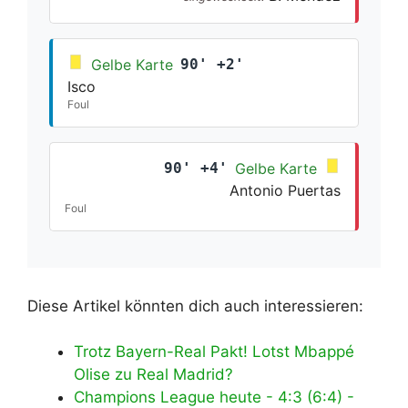
Gelbe Karte
90' +2'
Isco
Foul
90' +4'
Gelbe Karte
Antonio Puertas
Foul
Diese Artikel könnten dich auch interessieren:
Trotz Bayern-Real Pakt! Lotst Mbappé
Olise zu Real Madrid?
Champions League heute - 4:3 (6:4) -