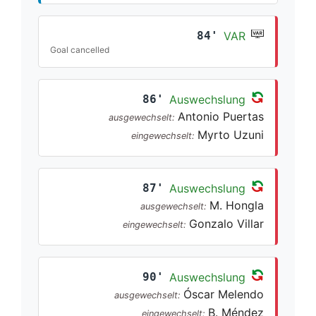
84'
VAR
Goal cancelled
86'
Auswechslung
Antonio Puertas
ausgewechselt:
Myrto Uzuni
eingewechselt:
87'
Auswechslung
M. Hongla
ausgewechselt:
Gonzalo Villar
eingewechselt:
90'
Auswechslung
Óscar Melendo
ausgewechselt:
B. Méndez
eingewechselt: