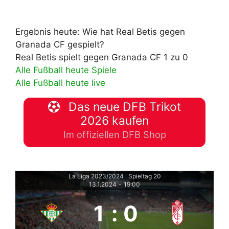
Ergebnis heute: Wie hat Real Betis gegen
Granada CF gespielt?
Real Betis spielt gegen Granada CF 1 zu 0
Alle Fußball heute Spiele
Alle Fußball heute live
Das neue DFB Trikot
2026 kaufen
Im offiziellen DFB Shop
La Liga 2023/2024
Spieltag 20
|
13.1.2024
-
19:00
1
:
0