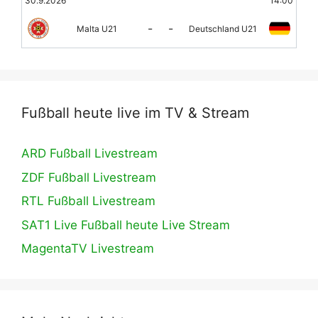
30.9.2026
14:00
-
-
Malta U21
Deutschland U21
Fußball heute live im TV & Stream
ARD Fußball Livestream
ZDF Fußball Livestream
RTL Fußball Livestream
SAT1 Live Fußball heute Live Stream
MagentaTV Livestream