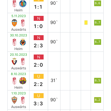
90`
6.6
1:1
Heim
5.11.2023
N
90`
6.7
1:0
Auswärts
30.10.2023
N
90`
6.7
2:3
Heim
20.10.2023
N
2:0
Auswärts
8.10.2023
U
31`
6.5
2:2
Heim
1.10.2023
U
90`
6.2
3:3
Auswärts