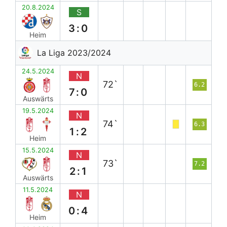
20.8.2024
S
3:0
Heim
La Liga 2023/2024
24.5.2024
N
72`
6.2
7:0
Auswärts
19.5.2024
N
74`
6.3
1:2
Heim
15.5.2024
N
73`
7.2
2:1
Auswärts
11.5.2024
N
0:4
Heim