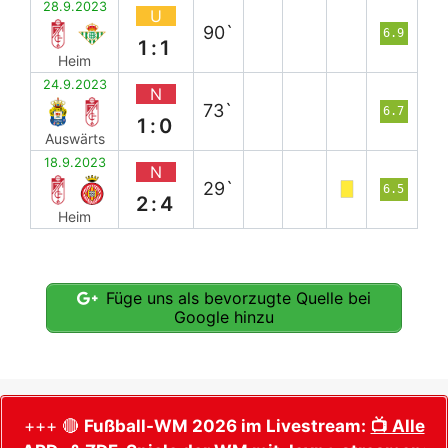
28.9.2023
U
90`
6.9
1:1
Heim
24.9.2023
N
73`
6.7
1:0
Auswärts
18.9.2023
N
29`
6.5
2:4
Heim
Füge uns als bevorzugte Quelle bei
Google hinzu
+++ 🔴
Fußball-WM 2026 im Livestream:
📺 Alle