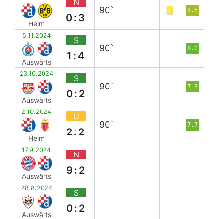
N
90`
5.5
0:3
Heim
5.11.2024
S
90`
8.0
1:4
Auswärts
23.10.2024
S
90`
7.3
0:2
Auswärts
2.10.2024
U
90`
7.7
2:2
Heim
17.9.2024
N
9:2
Auswärts
28.8.2024
S
0:2
Auswärts