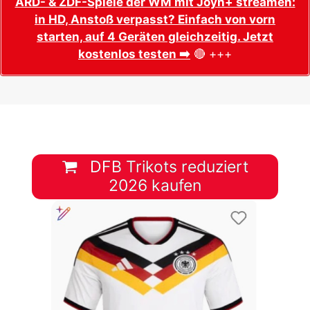
ARD- & ZDF-Spiele der WM mit Joyn+ streamen:
in HD, Anstoß verpasst? Einfach von vorn
starten, auf 4 Geräten gleichzeitig. Jetzt
kostenlos testen ➡️
🔴 +++
DFB Trikots reduziert
2026 kaufen