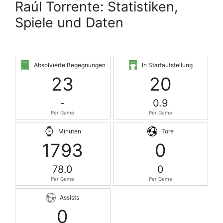
Raúl Torrente: Statistiken,
Spiele und Daten
Absolvierte Begegnungen
In Startaufstellung
23
20
-
0.9
Per Game
Per Game
Minuten
Tore
1793
0
78.0
0
Per Game
Per Game
Assists
0