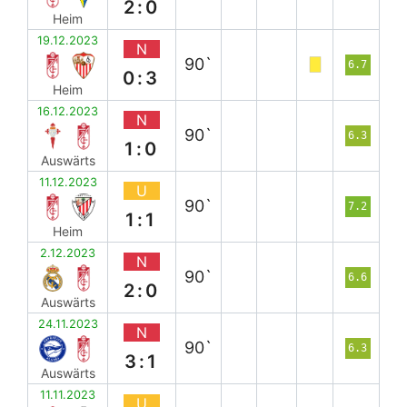
2:0
Heim
19.12.2023
N
90`
6.7
0:3
Heim
16.12.2023
N
90`
6.3
1:0
Auswärts
11.12.2023
U
90`
7.2
1:1
Heim
2.12.2023
N
90`
6.6
2:0
Auswärts
24.11.2023
N
90`
6.3
3:1
Auswärts
11.11.2023
U