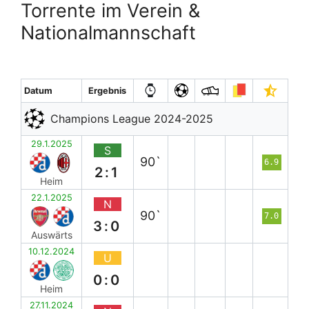
Torrente im Verein &
Nationalmannschaft
Datum
Ergebnis
Champions League 2024-2025
29.1.2025
S
90`
6.9
2:1
Heim
22.1.2025
N
90`
7.0
3:0
Auswärts
10.12.2024
U
0:0
Heim
27.11.2024