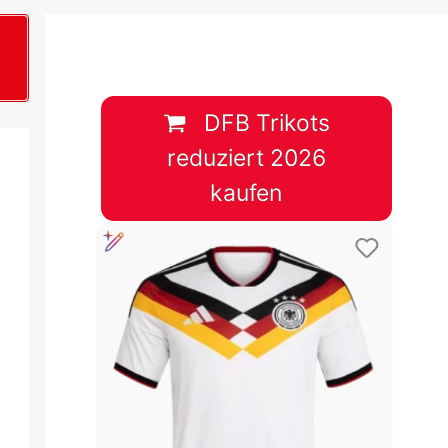
B
plan &
lplan &
DFB Trikots
reduziert 2026
lplan &
kaufen
 & Tabelle
 & Tabelle
 & Tabelle
 & Tabelle