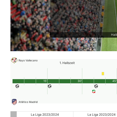
Halb
Rayo Vallecano
1. Halbzeit
15'
30'
45'
Atlético Madrid
24
La Liga 2023/2024
La Liga 2023/2024