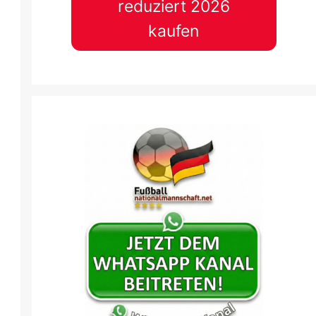
reduziert 2026
Spieltag 3
Spieltag 3
3
:
4
1
:
2
kaufen
VIL
FCB
VAL
OSA
27 Aug.
-
14:30
27 Aug.
-
16:30