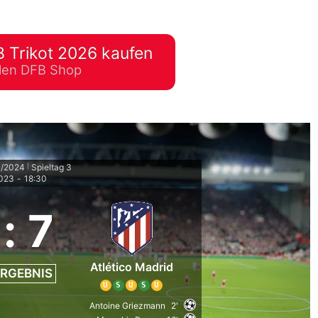
lplan Excel – kostenlos
 automatisch ausfüllen
 Trikot 2026 kaufen
ellen DFB Shop
3/2024
Spieltag 3
|
2023
-
18:30
:
7
Atlético Madrid
RGEBNIS
U
S
U
S
U
Antoine Griezmann
2'