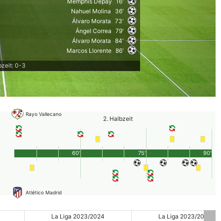
Memphis Depay
16'
Nahuel Molina
36'
Álvaro Morata
73'
Ángel Correa
79'
Álvaro Morata
84'
Marcos Llorente
86'
zeit: 0-3
Rayo Vallecano
2. Halbzeit
60'
75'
90'
Atlético Madrid
La Liga 2023/2024
La Liga 2023/2024