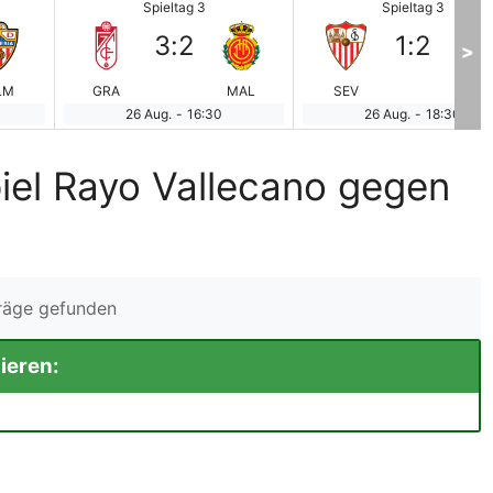
Spieltag 3
Spieltag 3
3
:
2
1
:
2
>
LM
GRA
MAL
SEV
GIR
26 Aug.
-
16:30
26 Aug.
-
18:30
iel Rayo Vallecano gegen
träge gefunden
ieren: