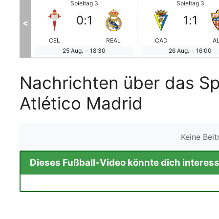
Spieltag 3
Spieltag 3
0
:
1
1
:
1
<
RSO
CEL
REAL
CAD
A
25 Aug.
-
18:30
26 Aug.
-
16:00
Nachrichten über das Sp
Atlético Madrid
Keine Bei
Dieses Fußball-Video könnte dich interess