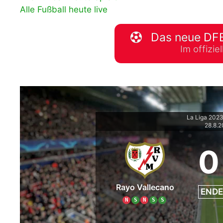
Alle Fußball heute live
WM 2026 Spie
downloaden &
Das neue DFB
Im offizi
La Liga 202
28.8.
0
Rayo Vallecano
ENDE
N
S
N
S
S