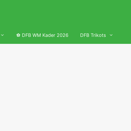
⚽ DFB WM Kader 2026
DFB Trikots
 & Tabelle
Frauenfußball heute
Deutschland Frauen Fußball Nationalmannschaft
 & Tabelle
Deutschland Frauen Länderspiele 2026 – DFB Spielplan
2026
lplan &
Deutschland Frauen Länderspiele 2025 – DFB Spielplan
2025
lplan &
Deutsche Frauen Nationalmannschaft DFB Kader 2025 &
Erfolge
elplan &