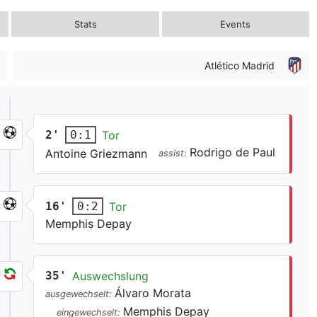
Stats
Events
Atlético Madrid
2'
Tor
0:1
Rodrigo de Paul
Antoine Griezmann
assist:
16'
Tor
0:2
Memphis Depay
35'
Auswechslung
Álvaro Morata
ausgewechselt:
Memphis Depay
eingewechselt: