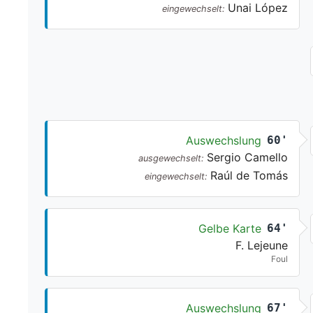
Unai López
eingewechselt:
Auswechslung
60'
Sergio Camello
ausgewechselt:
Raúl de Tomás
eingewechselt:
Gelbe Karte
64'
F. Lejeune
Foul
Auswechslung
67'