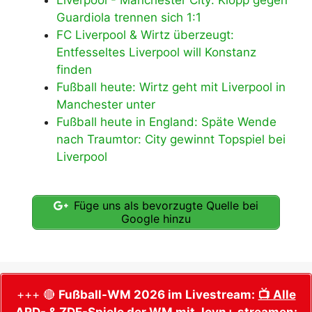
Liverpool - Manchester City: Klopp gegen
Guardiola trennen sich 1:1
FC Liverpool & Wirtz überzeugt:
Entfesseltes Liverpool will Konstanz
finden
Fußball heute: Wirtz geht mit Liverpool in
Manchester unter
Fußball heute in England: Späte Wende
nach Traumtor: City gewinnt Topspiel bei
Liverpool
Füge uns als bevorzugte Quelle bei
Google hinzu
+++ 🔴
Fußball-WM 2026 im Livestream:
📺 Alle
ARD- & ZDF-Spiele der WM mit Joyn+ streamen: