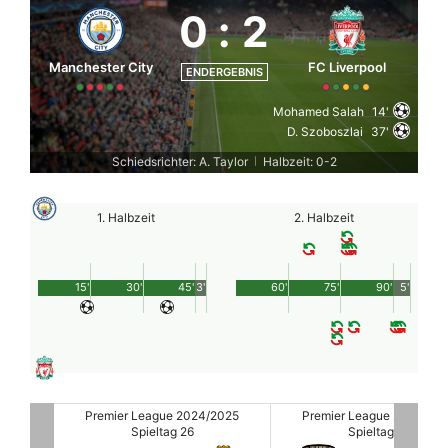
0
:
2
Manchester City
FC Liverpool
ENDERGEBNIS
Mohamed Salah
14'
D. Szoboszlai
37'
Schiedsrichter: A. Taylor
Halbzeit: 0-2
|
1. Halbzeit
2. Halbzeit
15'
30'
45'
3'
60'
75'
90'
5'
2025
Premier League 2024/2025
Premier League 2024/20
Spieltag 26
Spieltag 26