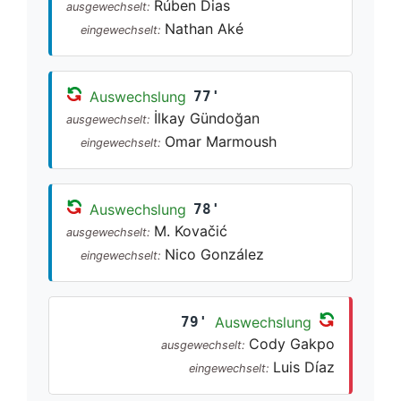
Rúben Dias
ausgewechselt:
Nathan Aké
eingewechselt:
Auswechslung
77'
İlkay Gündoğan
ausgewechselt:
Omar Marmoush
eingewechselt:
Auswechslung
78'
M. Kovačić
ausgewechselt:
Nico González
eingewechselt:
79'
Auswechslung
Cody Gakpo
ausgewechselt:
Luis Díaz
eingewechselt: