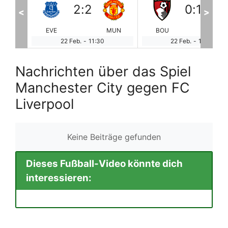
0
:
1
0
:
1
<
>
MUN
BOU
WOL
ARS
WE
22 Feb.
-
14:00
22 Feb.
-
14:00
Nachrichten über das Spiel
Manchester City gegen FC
Liverpool
Keine Beiträge gefunden
Dieses Fußball-Video könnte dich
interessieren: