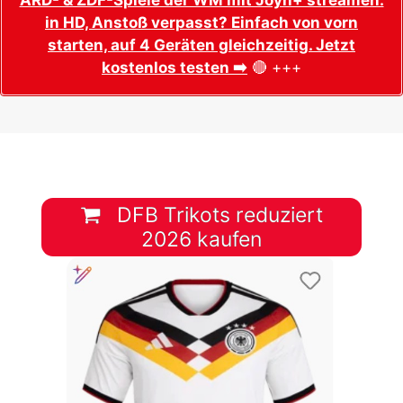
in HD, Anstoß verpasst? Einfach von vorn
starten, auf 4 Geräten gleichzeitig. Jetzt
kostenlos testen ➡️
🔴 +++
DFB Trikots reduziert
2026 kaufen