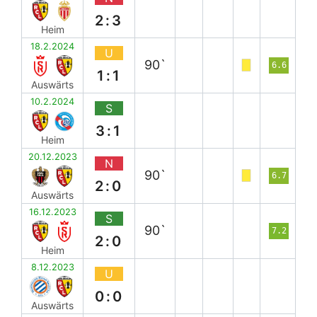
2:3
Heim
18.2.2024
U
90`
6.6
1:1
Auswärts
10.2.2024
S
3:1
Heim
20.12.2023
N
90`
6.7
2:0
Auswärts
16.12.2023
S
90`
7.2
2:0
Heim
8.12.2023
U
0:0
Auswärts