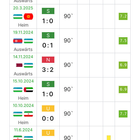
Auswärts
20.3.2025
S
90`
7.2
1:0
Heim
19.11.2024
S
90`
7.5
0:1
Auswärts
14.11.2024
N
90`
6.9
3:2
Auswärts
15.10.2024
S
90`
6.9
1:0
Heim
10.10.2024
U
90`
7.7
0:0
Heim
11.6.2024
U
90`