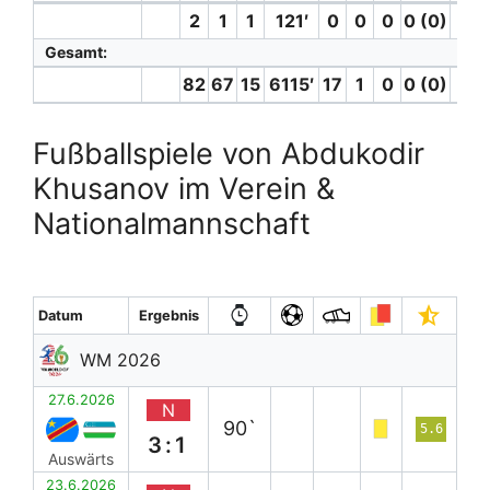
2
1
1
121′
0
0
0
0 (0)
0
Gesamt:
82
67
15
6115′
17
1
0
0 (0)
0
Fußballspiele von Abdukodir
Khusanov im Verein &
Nationalmannschaft
Datum
Ergebnis
WM 2026
27.6.2026
N
90`
5.6
3:1
Auswärts
23.6.2026