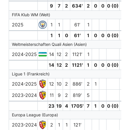
9
7
2
634′
2
0
0
0 (0)
0
FIFA Klub WM (Welt)
2025
1
1
61′
1
1
1
0
61′
1
0
0
0 (0)
0
Weltmeisterschaften Quali Asien (Asien)
2024-2025
14
12
2
1121′
1
14
12
2
1121′
1
0
0
0 (0)
0
Ligue 1 (Frankreich)
2024-2025
12
10
2
886′
2
1
2023-2024
11
9
2
819′
5
23
19
4
1705′
7
1
0
0 (0)
0
Europa League (Europa)
2023-2024
2
1
1
121′