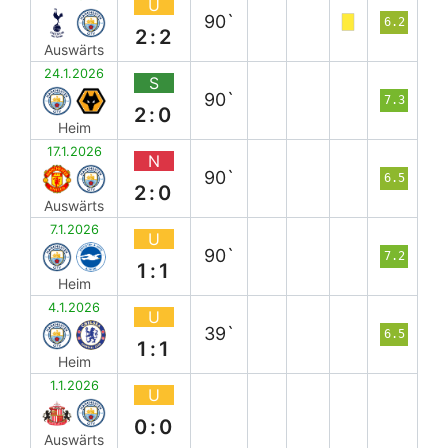
U
90`
6.2
2:2
Auswärts
24.1.2026
S
90`
7.3
2:0
Heim
17.1.2026
N
90`
6.5
2:0
Auswärts
7.1.2026
U
90`
7.2
1:1
Heim
4.1.2026
U
39`
6.5
1:1
Heim
1.1.2026
U
0:0
Auswärts