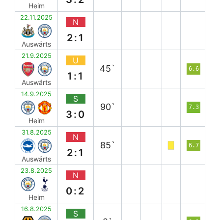
Heim
22.11.2025
N
2:1
Auswärts
21.9.2025
U
45`
6.6
1:1
Auswärts
14.9.2025
S
90`
7.3
3:0
Heim
31.8.2025
N
85`
6.7
2:1
Auswärts
23.8.2025
N
0:2
Heim
16.8.2025
S