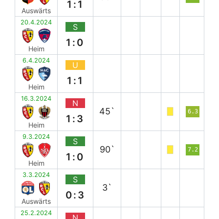
1:1
Auswärts
20.4.2024
S
1:0
Heim
6.4.2024
U
1:1
Heim
16.3.2024
N
45`
6.3
1:3
Heim
9.3.2024
S
90`
7.2
1:0
Heim
3.3.2024
S
3`
0:3
Auswärts
25.2.2024
N