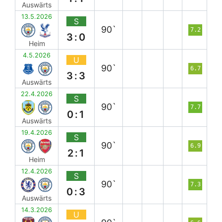
Auswärts
13.5.2026
S
90`
7.2
3:0
Heim
4.5.2026
U
90`
6.7
3:3
Auswärts
22.4.2026
S
90`
7.7
0:1
Auswärts
19.4.2026
S
90`
6.9
2:1
Heim
12.4.2026
S
90`
7.3
0:3
Auswärts
14.3.2026
U