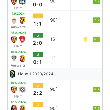
90`
7.7
0:0
Heim
1.9.2024
U
90`
7.2
1:1
Auswärts
25.8.2024
S
15`
6.5
2:0
Heim
18.8.2024
S
1`
0:1
Auswärts
Ligue 1 2023/2024
19.5.2024
U
90`
6.9
2:2
Heim
12.5.2024
U
90`
7.0