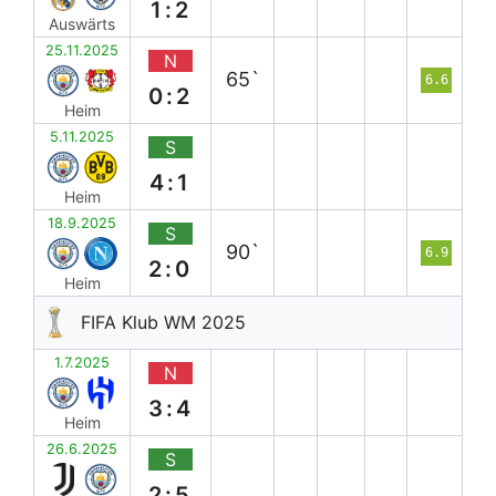
1:2
Auswärts
25.11.2025
N
65`
6.6
0:2
Heim
5.11.2025
S
4:1
Heim
18.9.2025
S
90`
6.9
2:0
Heim
FIFA Klub WM 2025
1.7.2025
N
3:4
Heim
26.6.2025
S
2:5