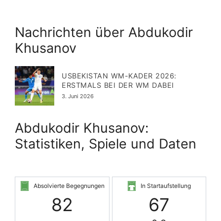
Nachrichten über Abdukodir
Khusanov
USBEKISTAN WM-KADER 2026:
ERSTMALS BEI DER WM DABEI
Veröffentlicht
3. Juni 2026
am
Abdukodir Khusanov:
Statistiken, Spiele und Daten
Absolvierte Begegnungen
In Startaufstellung
82
67