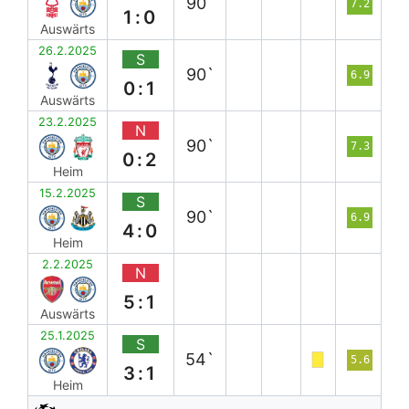
90`
7.2
1:0
Auswärts
26.2.2025
S
90`
6.9
0:1
Auswärts
23.2.2025
N
90`
7.3
0:2
Heim
15.2.2025
S
90`
6.9
4:0
Heim
2.2.2025
N
5:1
Auswärts
25.1.2025
S
54`
5.6
3:1
Heim