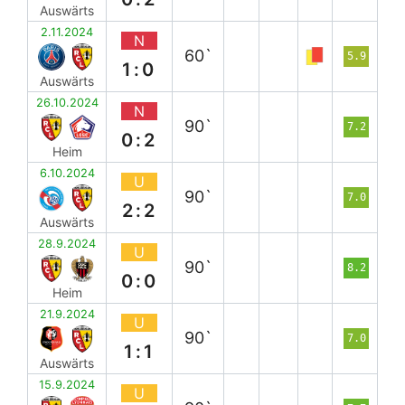
Auswärts
2.11.2024
N
60`
5.9
1:0
Auswärts
26.10.2024
N
90`
7.2
0:2
Heim
6.10.2024
U
90`
7.0
2:2
Auswärts
28.9.2024
U
90`
8.2
0:0
Heim
21.9.2024
U
90`
7.0
1:1
Auswärts
15.9.2024
U