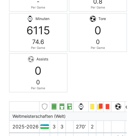
-
0.8
Per Game
Per Game
Minuten
Tore
6115
0
74.6
0
Per Game
Per Game
Assists
0
0
Per Game
Weltmeisterschaften (Welt)
2025-2026
3
3
270′
2