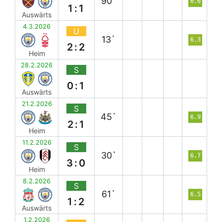
90`
6.6
1:1
Auswärts
4.3.2026
U
13`
6.3
2:2
Heim
28.2.2026
S
0:1
Auswärts
21.2.2026
S
45`
6.9
2:1
Heim
11.2.2026
S
30`
6.7
3:0
Heim
8.2.2026
S
61`
6.5
1:2
Auswärts
1.2.2026