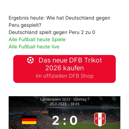
Ergebnis heute: Wie hat Deutschland gegen
Peru gespielt?
Deutschland spielt gegen Peru 2 zu 0
Alle Fußball heute Spiele
Alle Fußball heute live
Das neue DFB Trikot
2026 kaufen
Im offiziellen DFB Shop
Länderspiele 2023
Spieltag 1
|
25.3.2023
-
18:45
2
:
0