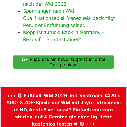
nach der WM 2022
Spannungen nach WM-
Qualifikationsspiel: Venezuela bezichtigt
Peru der Entführung seiner…
Klopp ist zurück: Back in Germany -
Ready for Bundestrainer?
Füge uns als bevorzugte Quelle bei
Google hinzu
+++ 🔴
Fußball-WM 2026 im Livestream:
📺 Alle
ARD- & ZDF-Spiele der WM mit Joyn+ streamen:
in HD, Anstoß verpasst? Einfach von vorn
starten, auf 4 Geräten gleichzeitig. Jetzt
kostenlos testen ➡️
🔴 +++