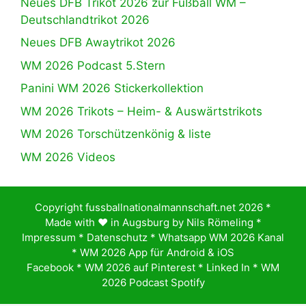
Neues DFB Trikot 2026 zur Fußball WM –
Deutschlandtrikot 2026
Neues DFB Awaytrikot 2026
WM 2026 Podcast 5.Stern
Panini WM 2026 Stickerkollektion
WM 2026 Trikots – Heim- & Auswärtstrikots
WM 2026 Torschützenkönig & liste
WM 2026 Videos
Copyright fussballnationalmannschaft.net 2026 *
Made with ♥️ in Augsburg by
Nils Römeling
*
Impressum
*
Datenschutz
*
Whatsapp WM 2026 Kanal
*
WM 2026 App für Android & iOS
Facebook
*
WM 2026 auf Pinterest
*
Linked In
*
WM
2026 Podcast Spotify