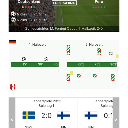
Deutschland
Peru
ENDERGEBNIS
Niclas Füllkrug
12'
Niclas Füllkrug
33'
Schiedsrichter: M. Ferrieri Caputi
Halbzeit: 2-0
|
1. Halbzeit
2. Halbzeit
15'
30'
45'
60'
75'
90'
2'
Länderspiele 2023
Länderspiele 2023
Spieltag 1
Spieltag 1
0
:
1
2
:
1
<
>
FIN
FIN
EST
SWE
IS