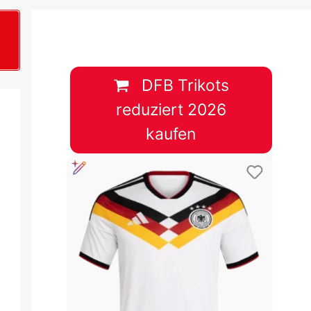
B
plan &
lplan &
DFB Trikots
reduziert 2026
lplan &
kaufen
 & Tabelle
 & Tabelle
 & Tabelle
 & Tabelle