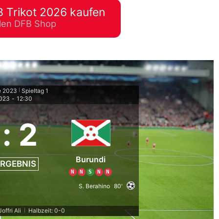
 Trikot 2026 kaufen
lplan Excel – kostenlos
ellen DFB Shop
 automatisch ausfüllen
e 2023
Spieltag 1
|
2023
-
12:30
:
2
Burundi
RGEBNIS
N
N
S
N
N
S. Berahino
80'
offri Ali
Halbzeit: 0-0
|