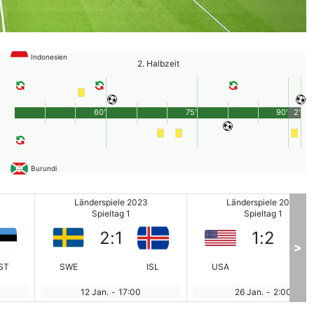
Indonesien
2. Halbzeit
60'
75'
90'
2'
Burundi
Länderspiele 2023
Länderspiele 2023
Spieltag 1
Spieltag 1
2
:
1
1
:
2
>
ST
SWE
ISL
USA
SRB
12 Jan.
-
17:00
26 Jan.
-
2:00