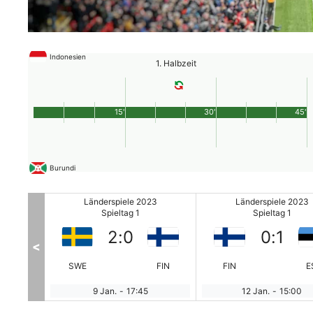
Indonesien
1. Halbzeit
15'
30'
45'
Burundi
23
Länderspiele 2023
Länderspiele 2023
Spieltag 1
Spieltag 1
2
:
0
0
:
1
<
EST
SWE
FIN
FIN
E
9 Jan.
-
17:45
12 Jan.
-
15:00