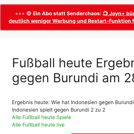
WM 2026 Sech
Termine, Ans
Wer wird Fußball-Weltmeister 2026?
+++ 🔴
Ein Abo statt Senderchaos:
📺 Joyn+ bü
deutlich weniger Werbung und Restart-Funktion f
WM 2026 Acht
Alle WM 2026 Trainer
Termine, Ans
Panini WM 2026 Sticker
WM 2026 Vier
Spielorte, T
Panini WM 2026 Stickerkollektion
WM 2026 Halb
Alle Fußball Weltmeister
Fußball heute Ergebn
Anstoßzeiten
Adidas Trionda: offizielle WM 2026
gegen Burundi am 2
WM 2026 Spie
Spielball
Spielort Mia
Alle Nationalspieler der FIFA Fußball WM
WM 2026 Fina
2026
Weltmeister, 
Ergebnis heute: Wie hat Indonesien gegen Burundi
WM 2026 Qualifikation in Europa: Tabelle
Fußball WM 
& Spielplan
Indonesien spielt gegen Burundi 2 zu 2
Ausfüllen &
Alle Fußball heute Spiele
Alle Fußball heute live
Fußball WM 20
PDF zum Dow