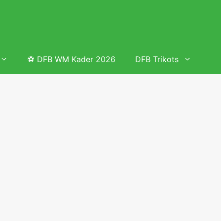
⚽ DFB WM Kader 2026
DFB Trikots
 & Tabelle
Frauenfußball heute
Deutschland Frauen Fußball Nationalmannschaft
 & Tabelle
Deutschland Frauen Länderspiele 2026 – DFB Spielplan
2026
lplan &
Deutschland Frauen Länderspiele 2025 – DFB Spielplan
2025
lplan &
Deutsche Frauen Nationalmannschaft DFB Kader 2025 &
Erfolge
elplan &