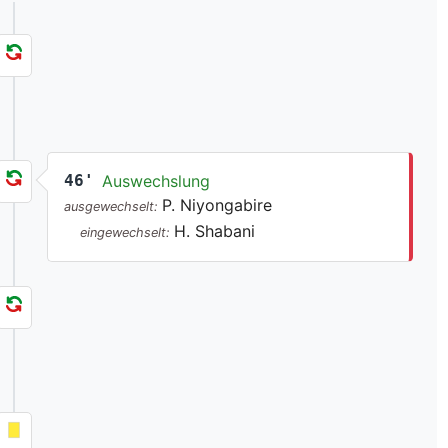
46'
Auswechslung
P. Niyongabire
ausgewechselt:
H. Shabani
eingewechselt: