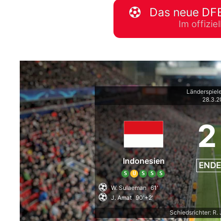
Das neue DFB
WM 2026 Spie
Im offizi
downloaden &
Länderspiel
28.3.
2
Indonesien
ENDE
S
U
S
S
S
W. Sulaeman
61'
J. Amat
90'+2'
Schiedsrichter: R. J