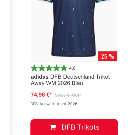
Länderspiele 2023
Länderspiele 2023
Spieltag 1
Spieltag 1
-
:
-
0
:
0
DFB-Auswärtstrikot 2026
Guatemala
VEN
USA
KOL
DFB Trikots
Begegnung abgebrochen
28 Jan.
-
23:30