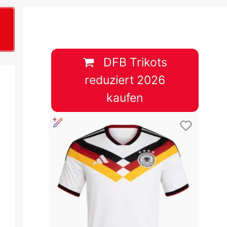
B
plan &
lplan &
DFB Trikots
reduziert 2026
lplan &
kaufen
 & Tabelle
 & Tabelle
 & Tabelle
 & Tabelle