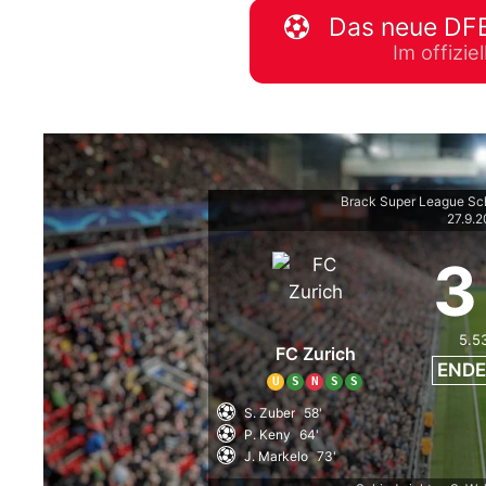
Das neue DFB
WM 2026 Spie
Im offizi
downloaden &
Brack Super League S
27.9.
3
5.5
FC Zurich
ENDE
U
S
N
S
S
S. Zuber
58'
P. Keny
64'
J. Markelo
73'