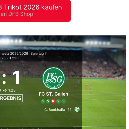
 Trikot 2026 kaufen
lplan Excel – kostenlos
ellen DFB Shop
 automatisch ausfüllen
chweiz 2025/2026
Spieltag 7
|
2025
-
17:30
:
1
3
1.23
xG
FC ST. Gallen
RGEBNIS
S
S
N
S
S
C. Boukhalfa
22'