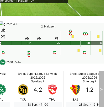
lfensberger
Halbzeit: 0-1
|
FC Zurich
2. Halbzeit
60'
75'
90'
6'
FC ST. Gallen
weiz
Brack Super League Schweiz
Brack Super League Schwe
2025/2026
2025/2026
Spieltag 7
Spieltag 7
4
:
2
1
:
2
>
AL
YOU
THU
BAS
LUZ
28 Sep.
-
11:00
28 Sep.
-
13:30