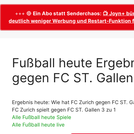
WM 2026 Sech
Termine, Ans
Wer wird Fußball-Weltmeister 2026?
+++ 🔴
Ein Abo statt Senderchaos:
📺 Joyn+ bü
deutlich weniger Werbung und Restart-Funktion f
WM 2026 Acht
Alle WM 2026 Trainer
Termine, Ans
Panini WM 2026 Sticker
WM 2026 Vier
Spielorte, T
Panini WM 2026 Stickerkollektion
WM 2026 Halb
Alle Fußball Weltmeister
Fußball heute Ergebn
Anstoßzeiten
Adidas Trionda: offizielle WM 2026
gegen FC ST. Gallen
WM 2026 Spie
Spielball
Spielort Mia
Alle Nationalspieler der FIFA Fußball WM
WM 2026 Fina
2026
Weltmeister, 
Ergebnis heute: Wie hat FC Zurich gegen FC ST. Ga
WM 2026 Qualifikation in Europa: Tabelle
Fußball WM 
& Spielplan
FC Zurich spielt gegen FC ST. Gallen 3 zu 1
Ausfüllen &
Alle Fußball heute Spiele
Alle Fußball heute live
Fußball WM 20
PDF zum Dow