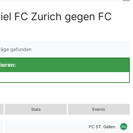
iel FC Zurich gegen FC
träge gefunden
ieren:
Stats
Events
FC ST. Gallen