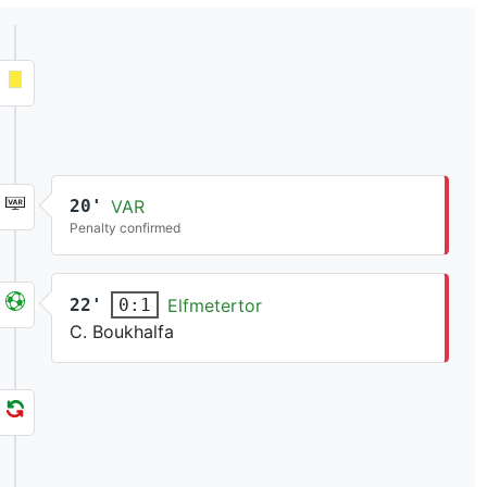
20'
VAR
Penalty confirmed
22'
Elfmetertor
0:1
C. Boukhalfa