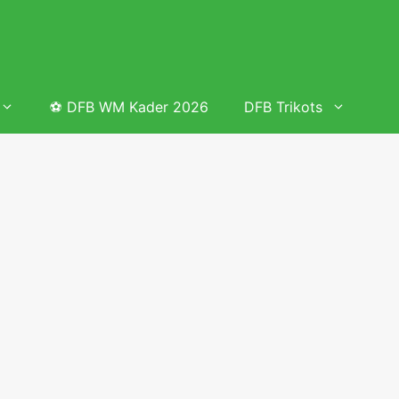
⚽ DFB WM Kader 2026
DFB Trikots
 & Tabelle
Frauenfußball heute
Deutschland Frauen Fußball Nationalmannschaft
 & Tabelle
Deutschland Frauen Länderspiele 2026 – DFB Spielplan
2026
lplan &
Deutschland Frauen Länderspiele 2025 – DFB Spielplan
2025
lplan &
Deutsche Frauen Nationalmannschaft DFB Kader 2025 &
Erfolge
elplan &