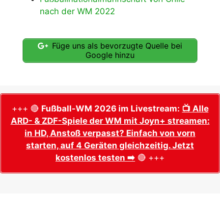
nach der WM 2022
Füge uns als bevorzugte Quelle bei
Google hinzu
+++ 🔴
Fußball-WM 2026 im Livestream:
📺 Alle
ARD- & ZDF-Spiele der WM mit Joyn+ streamen:
in HD, Anstoß verpasst? Einfach von vorn
starten, auf 4 Geräten gleichzeitig. Jetzt
kostenlos testen ➡️
🔴 +++