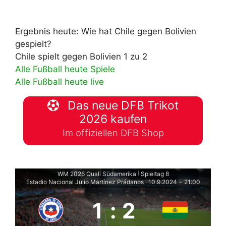
Ergebnis heute: Wie hat Chile gegen Bolivien
gespielt?
Chile spielt gegen Bolivien 1 zu 2
Alle Fußball heute Spiele
Alle Fußball heute live
Das neue DFB Trikot
2026 kaufen
Im offiziellen DFB Shop
WM 2026 Quali Südamerika
Spieltag 8
|
Estadio Nacional Julio Martínez Prádanos
10.9.2024
-
21:00
|
1
:
2