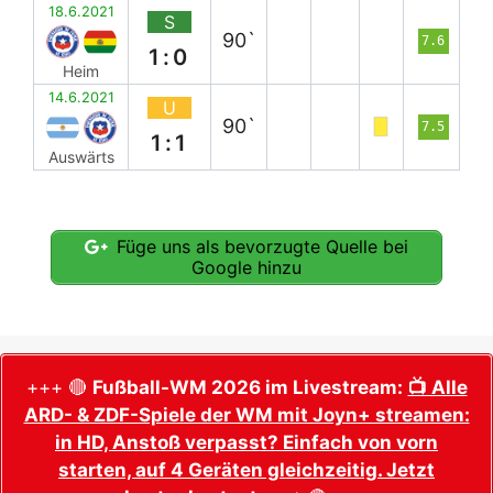
18.6.2021
S
90`
7.6
1:0
Heim
14.6.2021
U
90`
7.5
1:1
Auswärts
Füge uns als bevorzugte Quelle bei
Google hinzu
+++ 🔴
Fußball-WM 2026 im Livestream:
📺 Alle
ARD- & ZDF-Spiele der WM mit Joyn+ streamen:
in HD, Anstoß verpasst? Einfach von vorn
starten, auf 4 Geräten gleichzeitig. Jetzt