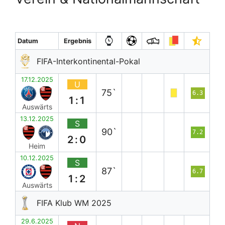
Datum
Ergebnis
FIFA-Interkontinental-Pokal
17.12.2025
U
75`
6.3
1:1
Auswärts
13.12.2025
S
90`
7.2
2:0
Heim
10.12.2025
S
87`
6.7
1:2
Auswärts
FIFA Klub WM 2025
29.6.2025