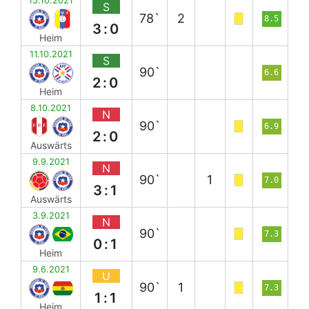
15.10.2021
S
78`
2
8.5
3:0
Heim
11.10.2021
S
90`
6.6
2:0
Heim
8.10.2021
N
90`
6.9
2:0
Auswärts
9.9.2021
N
90`
1
7.0
3:1
Auswärts
3.9.2021
N
90`
7.3
0:1
Heim
9.6.2021
U
90`
1
7.3
1:1
Heim