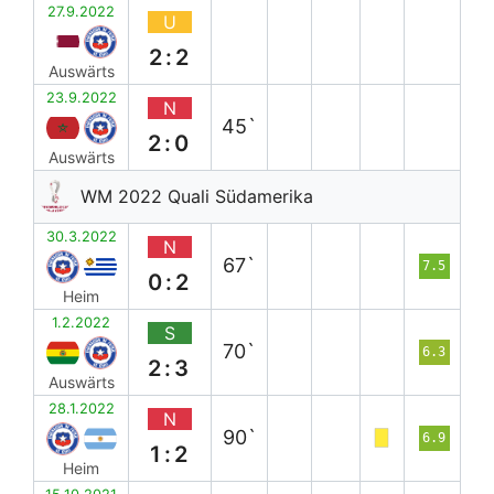
27.9.2022
U
2:2
Auswärts
23.9.2022
N
45`
2:0
Auswärts
WM 2022 Quali Südamerika
30.3.2022
N
67`
7.5
0:2
Heim
1.2.2022
S
70`
6.3
2:3
Auswärts
28.1.2022
N
90`
6.9
1:2
Heim