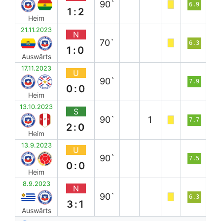
90`
6.9
1:2
Heim
21.11.2023
N
70`
6.3
1:0
Auswärts
17.11.2023
U
90`
7.9
0:0
Heim
13.10.2023
S
90`
1
7.7
2:0
Heim
13.9.2023
U
90`
7.5
0:0
Heim
8.9.2023
N
90`
6.3
3:1
Auswärts