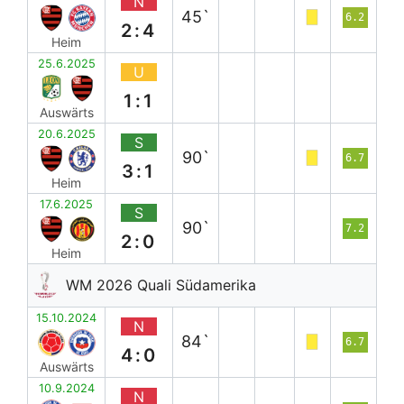
N
45`
6.2
2:4
Heim
25.6.2025
U
1:1
Auswärts
20.6.2025
S
90`
6.7
3:1
Heim
17.6.2025
S
90`
7.2
2:0
Heim
WM 2026 Quali Südamerika
15.10.2024
N
84`
6.7
4:0
Auswärts
10.9.2024
N