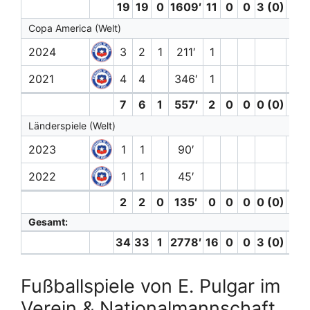
19
19
0
1609′
11
0
0
3 (0)
2
Copa America (Welt)
2024
3
2
1
211′
1
2021
4
4
346′
1
7
6
1
557′
2
0
0
0 (0)
0
Länderspiele (Welt)
2023
1
1
90′
2022
1
1
45′
2
2
0
135′
0
0
0
0 (0)
0
Gesamt:
34
33
1
2778′
16
0
0
3 (0)
2
Fußballspiele von E. Pulgar im
Verein & Nationalmannschaft