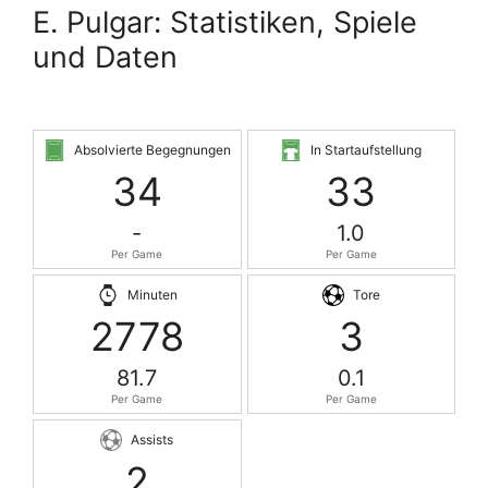
E. Pulgar: Statistiken, Spiele
und Daten
Absolvierte Begegnungen
In Startaufstellung
34
33
-
1.0
Per Game
Per Game
Minuten
Tore
2778
3
81.7
0.1
Per Game
Per Game
Assists
2