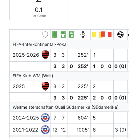
0.1
Per Game
FIFA-Interkontinental-Pokal
2025-2026
3
3
252′
1
3
3
0
252′
1
0
0
0 (0)
0
FIFA Klub WM (Welt)
2025
3
3
225′
2
3
3
0
225′
2
0
0
0 (0)
0
Weltmeisterschaften Quali Südamerika (Südamerika)
2024-2025
7
7
604′
5
1
2021-2022
12
12
1005′
6
3 (0)
1