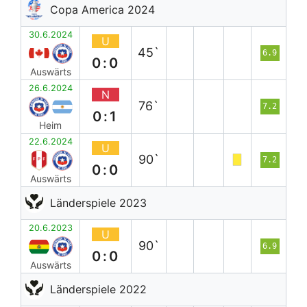
Copa America 2024
30.6.2024
U
45`
6.9
0:0
Auswärts
26.6.2024
N
76`
7.2
0:1
Heim
22.6.2024
U
90`
7.2
0:0
Auswärts
Länderspiele 2023
20.6.2023
U
90`
6.9
0:0
Auswärts
Länderspiele 2022