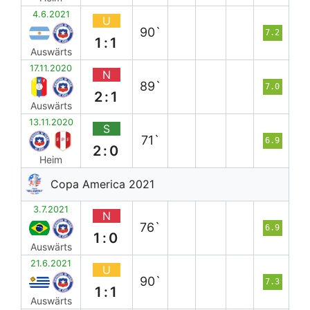
4.6.2021
U
90`
7.2
1:1
Auswärts
17.11.2020
N
89`
7.0
2:1
Auswärts
13.11.2020
S
71`
6.9
2:0
Heim
Copa America 2021
3.7.2021
N
76`
6.9
1:0
Auswärts
21.6.2021
U
90`
7.3
1:1
Auswärts