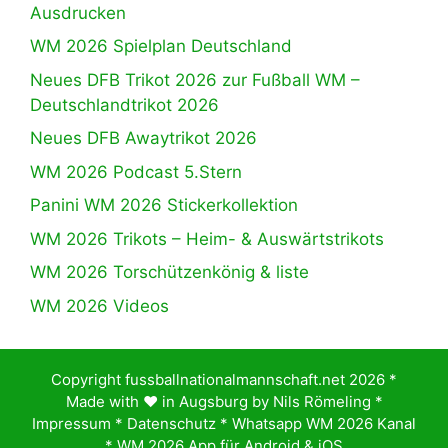
Ausdrucken
WM 2026 Spielplan Deutschland
Neues DFB Trikot 2026 zur Fußball WM –
Deutschlandtrikot 2026
Neues DFB Awaytrikot 2026
WM 2026 Podcast 5.Stern
Panini WM 2026 Stickerkollektion
WM 2026 Trikots – Heim- & Auswärtstrikots
WM 2026 Torschützenkönig & liste
WM 2026 Videos
Copyright fussballnationalmannschaft.net 2026 *
Made with ♥️ in Augsburg by
Nils Römeling
*
Impressum
*
Datenschutz
*
Whatsapp WM 2026 Kanal
*
WM 2026 App für Android & iOS