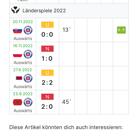
Länderspiele 2022
20.11.2022
U
13`
6.9
0:0
Auswärts
16.11.2022
N
1:0
Auswärts
27.9.2022
U
2:2
Auswärts
23.9.2022
N
45`
2:0
Auswärts
Diese Artikel könnten dich auch interessieren: