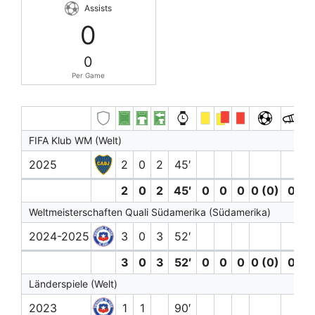
Assists
0
0
Per Game
FIFA Klub WM (Welt)
2025
2
0
2
45′
2
0
2
45′
0
0
0
0 (0)
0
0
Weltmeisterschaften Quali Südamerika (Südamerika)
2024-2025
3
0
3
52′
3
0
3
52′
0
0
0
0 (0)
0
0
Länderspiele (Welt)
2023
1
1
90′