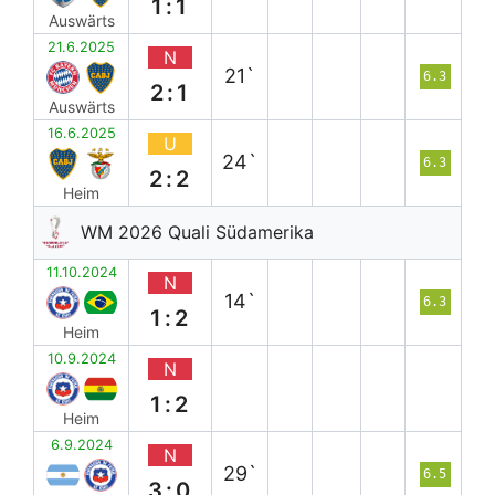
1:1
Auswärts
21.6.2025
N
21`
6.3
2:1
Auswärts
16.6.2025
U
24`
6.3
2:2
Heim
WM 2026 Quali Südamerika
11.10.2024
N
14`
6.3
1:2
Heim
10.9.2024
N
1:2
Heim
6.9.2024
N
29`
6.5
3:0