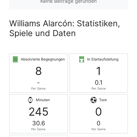
Keine Beiträge gefunden
Williams Alarcón: Statistiken,
Spiele und Daten
Absolvierte Begegnungen
In Startaufstellung
8
1
-
0.1
Per Game
Per Game
Minuten
Tore
245
0
30.6
0
Per Game
Per Game