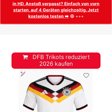
in HD, Anstoß verpasst? Einfach von vorn
starten, auf 4 Geräten gleichzeitig. Jetzt
kostenlos testen ➡️
🔴 +++
DFB Trikots reduziert
2026 kaufen