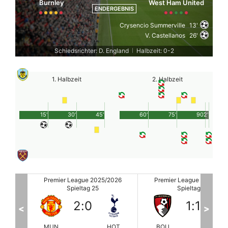
Burnley
West Ham United
ENDERGEBNIS
Crysencio Summerville
13'
V. Castellanos
26'
Schiedsrichter: D. England
Halbzeit: 0-2
|
1. Halbzeit
2. Halbzeit
15'
30'
45'
60'
75'
90'
2'
2026
Premier League 2025/2026
Premier League 2025/20
Spieltag 25
Spieltag 25
1
:
1
1
:
2
<
>
HOT
BOU
AST
FUL
EV