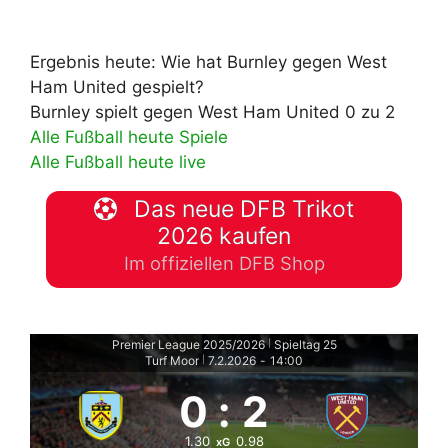
Ergebnis heute: Wie hat Burnley gegen West
Ham United gespielt?
Burnley spielt gegen West Ham United 0 zu 2
Alle Fußball heute Spiele
Alle Fußball heute live
Das neue DFB Trikot
2026 kaufen
Im offiziellen DFB Shop
Premier League 2025/2026
Spieltag 25
|
Turf Moor
7.2.2026
-
14:00
|
0
:
2
1.30
0.98
xG