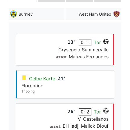
Burnley
West Ham United
13'
Tor
0:1
Crysencio Summerville
Mateus Fernandes
assist:
Gelbe Karte
24'
Florentino
Tripping
26'
Tor
0:2
V. Castellanos
El Hadji Malick Diouf
assist: