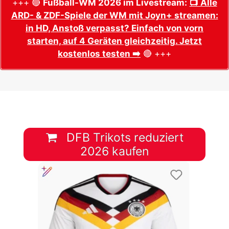
+++ 🔴
Fußball-WM 2026 im Livestream:
📺 Alle
ARD- & ZDF-Spiele der WM mit Joyn+ streamen:
in HD, Anstoß verpasst? Einfach von vorn
starten, auf 4 Geräten gleichzeitig. Jetzt
kostenlos testen ➡️
🔴 +++
DFB Trikots reduziert
2026 kaufen