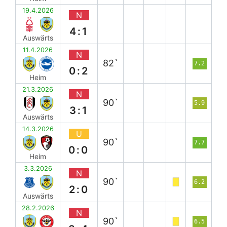
19.4.2026
N
4:1
Auswärts
11.4.2026
N
82`
7.2
0:2
Heim
21.3.2026
N
90`
5.9
3:1
Auswärts
14.3.2026
U
90`
7.7
0:0
Heim
3.3.2026
N
90`
6.2
2:0
Auswärts
28.2.2026
N
90`
6.5