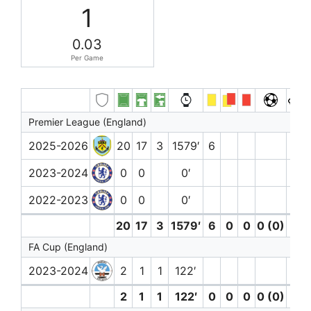
1
0.03
Per Game
Premier League (England)
2025-2026
20
17
3
1579′
6
2023-2024
0
0
0′
2022-2023
0
0
0′
20
17
3
1579′
6
0
0
0 (0)
0
FA Cup (England)
2023-2024
2
1
1
122′
2
1
1
122′
0
0
0
0 (0)
0