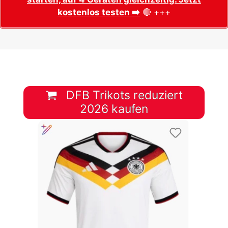
kostenlos testen ➡️
🔴 +++
DFB Trikots reduziert
2026 kaufen