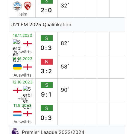
S
32`
2:0
Heim
U21 EM 2025 Qualifikation
18.11.2023
S
82`
0:3
Auswärts
16.10.2023
N
58`
3:2
Auswärts
12.10.2023
S
90`
9:1
Heim
11.9.2023
S
0:3
Auswärts
Premier League 2023/2024