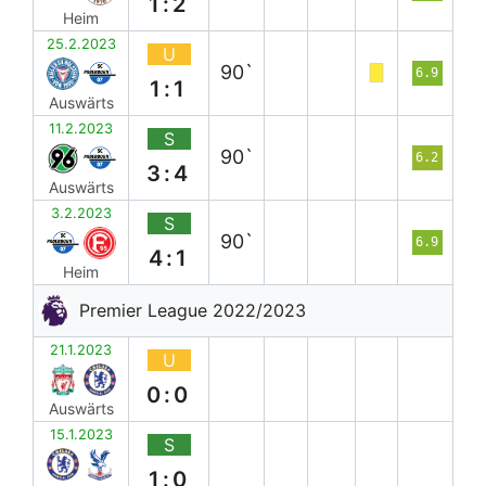
1:2
Heim
25.2.2023
U
90`
6.9
1:1
Auswärts
11.2.2023
S
90`
6.2
3:4
Auswärts
3.2.2023
S
90`
6.9
4:1
Heim
Premier League 2022/2023
21.1.2023
U
0:0
Auswärts
15.1.2023
S
1:0