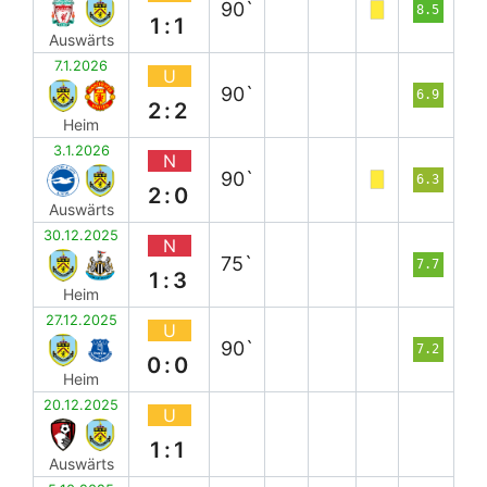
90`
8.5
1:1
Auswärts
7.1.2026
U
90`
6.9
2:2
Heim
3.1.2026
N
90`
6.3
2:0
Auswärts
30.12.2025
N
75`
7.7
1:3
Heim
27.12.2025
U
90`
7.2
0:0
Heim
20.12.2025
U
1:1
Auswärts