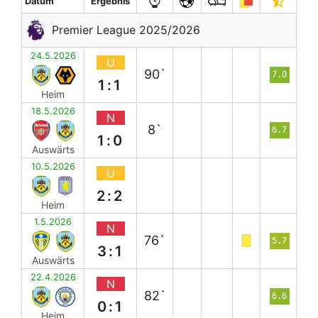
Datum
Ergebnis
Premier League 2025/2026
24.5.2026
U
90`
7.0
1:1
Heim
18.5.2026
N
8`
6.7
1:0
Auswärts
10.5.2026
U
2:2
Heim
1.5.2026
N
76`
5.7
3:1
Auswärts
22.4.2026
N
82`
6.6
0:1
Heim