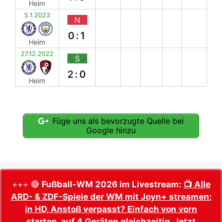
Heim
5.1.2023
N
0:1
Heim
27.12.2022
S
2:0
Heim
Füge uns als bevorzugte Quelle bei
Google hinzu
+++ 🔴
Fußball-WM 2026 im Livestream:
📺 Alle
ARD- & ZDF-Spiele der WM mit Joyn+ streamen:
in HD, Anstoß verpasst? Einfach von vorn
starten, auf 4 Geräten gleichzeitig. Jetzt