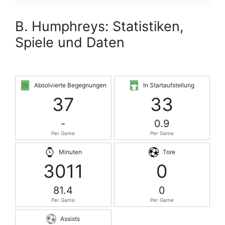
B. Humphreys: Statistiken,
Spiele und Daten
Absolvierte Begegnungen
In Startaufstellung
37
33
-
0.9
Per Game
Per Game
Minuten
Tore
3011
0
81.4
0
Per Game
Per Game
Assists