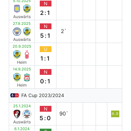
5.10.2025
N
2:1
Auswärts
27.9.2025
N
2`
5:1
Auswärts
20.9.2025
U
1:1
Heim
14.9.2025
N
0:1
Heim
FA Cup 2023/2024
25.1.2024
N
90`
6.0
5:0
Auswärts
6.1.2024