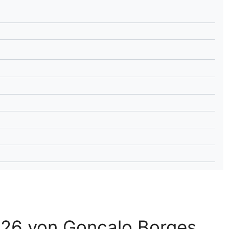
lplan Excel – kostenlos
 automatisch ausfüllen
026 von Gonçalo Borges