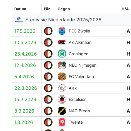
Datum
Für
Gegen
H/A
Eredivisie Niederlande 2025/2026
17.5.2026
A
PEC Zwolle
10.5.2026
H
AZ Alkmaar
25.4.2026
H
Groningen
12.4.2026
A
NEC Nijmegen
5.4.2026
A
FC Volendam
22.3.2026
H
Ajax
15.3.2026
H
Excelsior
8.3.2026
A
NAC Breda
1.3.2026
A
Twente