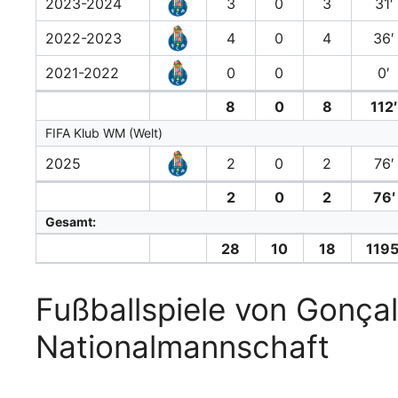
2023-2024
3
0
3
31′
2022-2023
4
0
4
36′
2021-2022
0
0
0′
8
0
8
112′
FIFA Klub WM (Welt)
2025
2
0
2
76′
2
0
2
76′
Gesamt:
28
10
18
1195
Fußballspiele von Gonçal
Nationalmannschaft