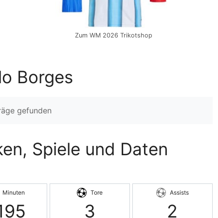
Zum WM 2026 Trikotshop
lo Borges
träge gefunden
ken, Spiele und Daten
Minuten
Tore
Assists
195
3
2