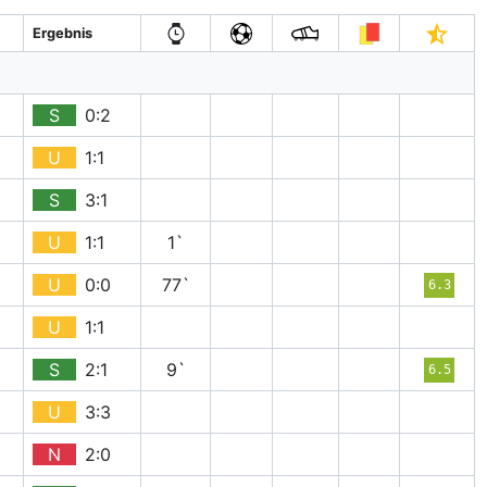
Ergebnis
S
0:2
U
1:1
S
3:1
U
1:1
1`
U
0:0
77`
6.3
U
1:1
S
2:1
9`
6.5
U
3:3
N
2:0