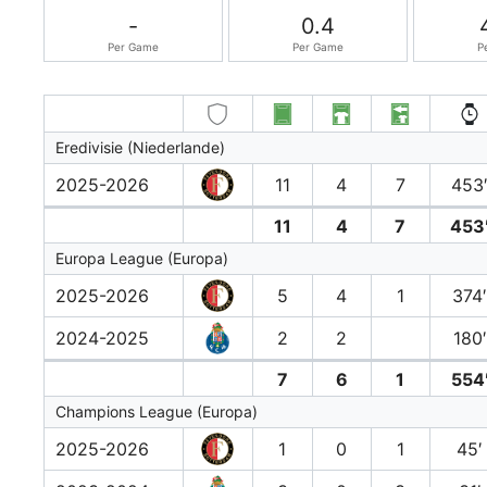
-
0.4
Per Game
Per Game
P
Eredivisie (Niederlande)
2025-2026
11
4
7
453
11
4
7
453
Europa League (Europa)
2025-2026
5
4
1
374
2024-2025
2
2
180′
7
6
1
554
Champions League (Europa)
2025-2026
1
0
1
45′