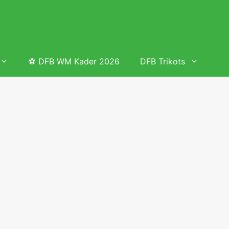
⚽ DFB WM Kader 2026
DFB Trikots
 & Tabelle
Frauenfußball heute
Deutschland Frauen Fußball Nationalmannschaft
 & Tabelle
Deutschland Frauen Länderspiele 2026 – DFB Spielplan
2026
lplan &
Deutschland Frauen Länderspiele 2025 – DFB Spielplan
2025
lplan &
Deutsche Frauen Nationalmannschaft DFB Kader 2025 &
Erfolge
elplan &