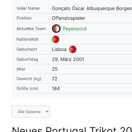
Gonçalo Óscar Albuquerque Borges
Voller Name
WM 2026 Spie
downloaden &
Offensivspieler
Position
Feyenoord
Aktuelles Team
Nationalität
Lisboa
Geburtsort
29. März 2001
Geburtstag
25
Alter
72
Gewicht (kg)
184
Größe (cm)
Neues Portugal Trikot 2