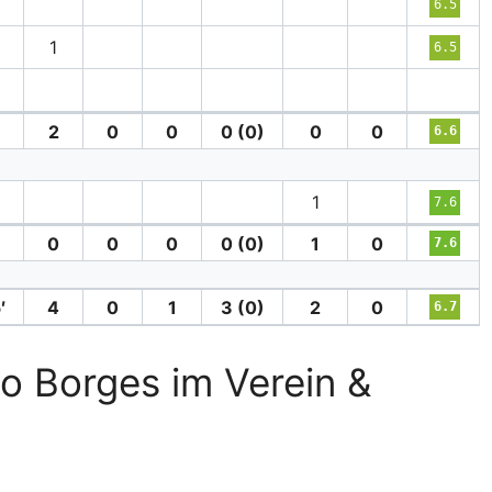
6.5
1
6.5
2
0
0
0 (0)
0
0
6.6
1
7.6
0
0
0
0 (0)
1
0
7.6
′
4
0
1
3 (0)
2
0
6.7
o Borges im Verein &