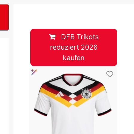
B
plan &
lplan &
DFB Trikots
reduziert 2026
lplan &
kaufen
 & Tabelle
 & Tabelle
 & Tabelle
 & Tabelle