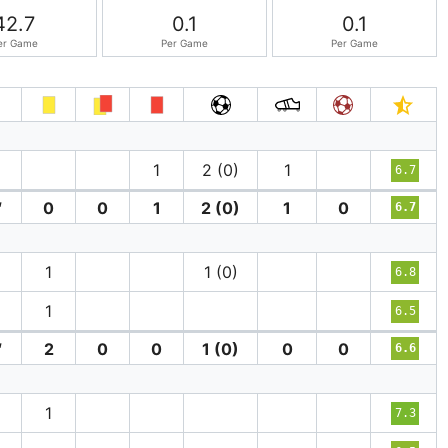
42.7
0.1
0.1
er Game
Per Game
Per Game
′
1
2 (0)
1
6.7
′
0
0
1
2 (0)
1
0
6.7
′
1
1 (0)
6.8
1
6.5
′
2
0
0
1 (0)
0
0
6.6
1
7.3