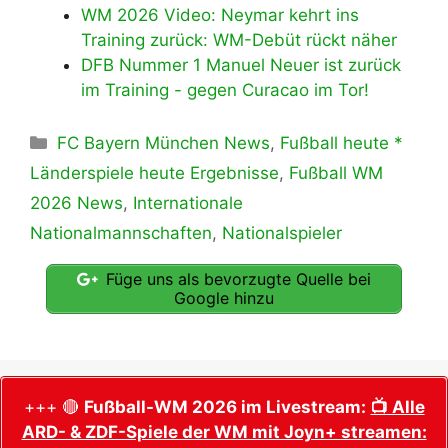
WM 2026 Video: Neymar kehrt ins
Training zurück: WM-Debüt rückt näher
DFB Nummer 1 Manuel Neuer ist zurück
im Training - gegen Curacao im Tor!
Kategorien
FC Bayern München News
,
Fußball heute *
Länderspiele heute Ergebnisse
,
Fußball WM
2026 News
,
Internationale
Nationalmannschaften
,
Nationalspieler
Füge uns als bevorzugte Quelle bei
Google hinzu
+++ 🔴
Fußball-WM 2026 im Livestream:
📺 Alle
ARD- & ZDF-Spiele der WM mit Joyn+ streamen: