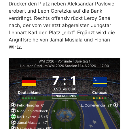
Drücker den Platz neben Aleksandar Pavlovic
erobert und Leon Goretzka auf die Bank
verdrängt. Rechts offensiv rückt Leroy Sané
nach, der vom verletzt abgereisten Jungstar
Lennart Karl den Platz „erbt“. Ergänzt wird die
Angriffsreihe von Jamal Musiala und Florian
Wirtz.
WM 2026 - Vorrunde
Spieltag 1
|
Houston Stadium WM 2026 Stadion
14.6.2026
-
17:00
|
7
:
1
3.90
0.40
xG
Deutschland
Curaçao
ENDERGEBNIS
Felix Nmecha
6'
L. Comenencia
21'
Nico Schlotterbeck
38'
Kai Havertz
45'+5'
Jamal Musiala
47'
Nathaniel Brown
68'