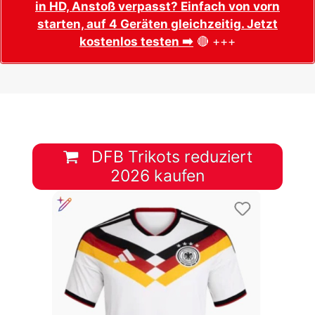
in HD, Anstoß verpasst? Einfach von vorn
starten, auf 4 Geräten gleichzeitig. Jetzt
kostenlos testen ➡️
🔴 +++
DFB Trikots reduziert
2026 kaufen