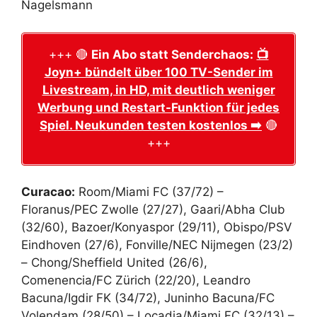
Nagelsmann
+++ 🔴
Ein Abo statt Senderchaos:
📺
Joyn+ bündelt über 100 TV-Sender im
Livestream, in HD, mit deutlich weniger
Werbung und Restart-Funktion für jedes
Spiel. Neukunden testen kostenlos ➡️
🔴
+++
Curacao:
Room/Miami FC (37/72) –
Floranus/PEC Zwolle (27/27), Gaari/Abha Club
(32/60), Bazoer/Konyaspor (29/11), Obispo/PSV
Eindhoven (27/6), Fonville/NEC Nijmegen (23/2)
– Chong/Sheffield United (26/6),
Comenencia/FC Zürich (22/20), Leandro
Bacuna/Igdir FK (34/72), Juninho Bacuna/FC
Volendam (28/50) – Locadia/Miami FC (32/13) –