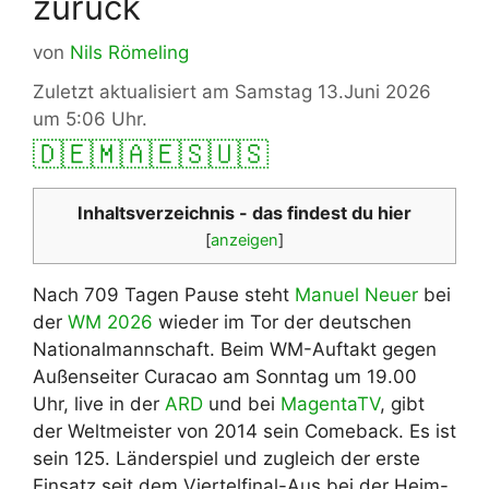
zurück
von
Nils Römeling
Zuletzt aktualisiert am Samstag 13.Juni 2026
um 5:06 Uhr.
🇩🇪
🇲🇦
🇪🇸
🇺🇸
Inhaltsverzeichnis - das findest du hier
[
anzeigen
]
Nach 709 Tagen Pause steht
Manuel Neuer
bei
der
WM 2026
wieder im Tor der deutschen
Nationalmannschaft. Beim WM-Auftakt gegen
Außenseiter Curacao am Sonntag um 19.00
Uhr, live in der
ARD
und bei
MagentaTV
, gibt
der Weltmeister von 2014 sein Comeback. Es ist
sein 125. Länderspiel und zugleich der erste
Einsatz seit dem Viertelfinal-Aus bei der Heim-