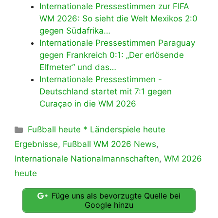
Internationale Pressestimmen zur FIFA
WM 2026: So sieht die Welt Mexikos 2:0
gegen Südafrika…
Internationale Pressestimmen Paraguay
gegen Frankreich 0:1: „Der erlösende
Elfmeter“ und das…
Internationale Pressestimmen -
Deutschland startet mit 7:1 gegen
Curaçao in die WM 2026
Kategorien
Fußball heute * Länderspiele heute
Ergebnisse
,
Fußball WM 2026 News
,
Internationale Nationalmannschaften
,
WM 2026
heute
Füge uns als bevorzugte Quelle bei
Google hinzu