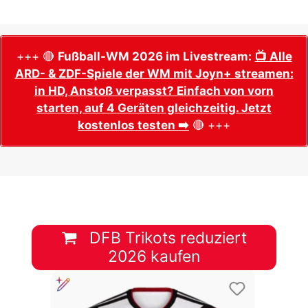
+++ 🔴
Fußball-WM 2026 im Livestream:
📺 Alle
ARD- & ZDF-Spiele der WM mit Joyn+ streamen:
in HD, Anstoß verpasst? Einfach von vorn
starten, auf 4 Geräten gleichzeitig. Jetzt
kostenlos testen ➡️
🔴 +++
DFB Trikots reduziert
2026 kaufen