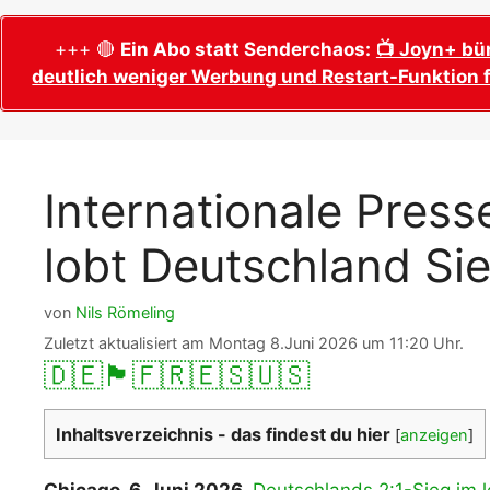
WM 2026 Sech
Termine, Ans
Wer wird Fußball-Weltmeister 2026?
+++ 🔴
Ein Abo statt Senderchaos:
📺 Joyn+ bü
deutlich weniger Werbung und Restart-Funktion f
WM 2026 Acht
Alle WM 2026 Trainer
Termine, Ans
Panini WM 2026 Sticker
WM 2026 Vier
Spielorte, T
Panini WM 2026 Stickerkollektion
Internationale Pres
WM 2026 Halb
Alle Fußball Weltmeister
Anstoßzeiten
lobt Deutschland S
Adidas Trionda: offizielle WM 2026
WM 2026 Spie
Spielball
Spielort Mia
Alle Nationalspieler der FIFA Fußball WM
von
Nils Römeling
WM 2026 Fina
2026
Zuletzt aktualisiert am Montag 8.Juni 2026 um 11:20 Uhr.
Weltmeister, 
🇩🇪
🏴󠁧󠁢󠁥󠁮󠁧󠁿
🇫🇷
🇪🇸
🇺🇸
WM 2026 Qualifikation in Europa: Tabelle
Fußball WM 
& Spielplan
Ausfüllen &
Inhaltsverzeichnis - das findest du hier
[
anzeigen
]
Fußball WM 20
PDF zum Dow