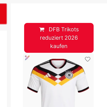
B
plan &
lplan &
DFB Trikots
reduziert 2026
lplan &
kaufen
 & Tabelle
 & Tabelle
 & Tabelle
 & Tabelle