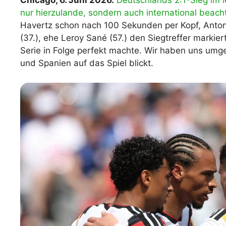
Chicago, 6. Juni 2026.
Deutschlands 2:1-Sieg im
nur hierzulande, sondern auch international beacht
WM 2026 Spie
downloaden &
Havertz schon nach 100 Sekunden per Kopf, Anton
(37.), ehe Leroy Sané (57.) den Siegtreffer markier
Serie in Folge perfekt machte. Wir haben uns umge
und Spanien auf das Spiel blickt.