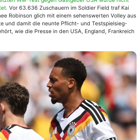
 letzten WM-Test gegen Gastgeber USA
wurde nicht
et.
Vor 63.636 Zuschauern im Soldier Field traf Kai
lplan Excel – kostenlos
 automatisch ausfüllen
ee Robinson glich mit einem sehenswerten Volley aus
te und damit die neunte Pflicht- und Testspielsieg-
hört, wie die Presse in den USA, England, Frankreich