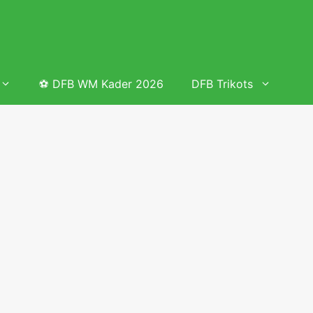
⚽ DFB WM Kader 2026
DFB Trikots
 & Tabelle
Frauenfußball heute
Deutschland Frauen Fußball Nationalmannschaft
 & Tabelle
Deutschland Frauen Länderspiele 2026 – DFB Spielplan
2026
lplan &
Deutschland Frauen Länderspiele 2025 – DFB Spielplan
2025
lplan &
Deutsche Frauen Nationalmannschaft DFB Kader 2025 &
Erfolge
elplan &